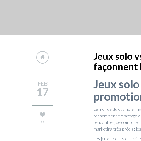
Jeux solo v
façonnent l
Jeux solo
FEB
17
promotion
Le monde du casino en lig
ressemblent davantage à u
0
rencontrer, de comparer l
marketing très précis : l
Les jeux solo – slots, vi