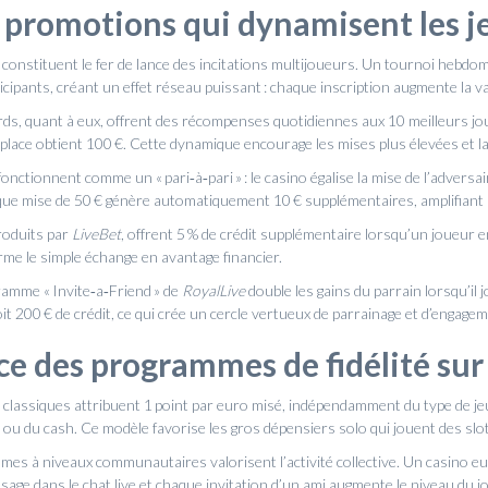
t promotions qui dynamisent les j
 constituent le fer de lance des incitations multijoueurs. Un tournoi hebdo
ticipants, créant un effet réseau puissant : chaque inscription augmente la va
rds, quant à eux, offrent des récompenses quotidiennes aux 10 meilleurs j
ᵉ place obtient 100 €. Cette dynamique encourage les mises plus élevées et l
nctionnent comme un « pari‑à‑pari » : le casino égalise la mise de l’adversa
haque mise de 50 € génère automatiquement 10 € supplémentaires, amplifiant l
roduits par
LiveBet
, offrent 5 % de crédit supplémentaire lorsqu’un joueur 
orme le simple échange en avantage financier.
ramme « Invite‑a‑Friend » de
RoyalLive
double les gains du parrain lorsqu’il 
oit 200 € de crédit, ce qui crée un cercle vertueux de parrainage et d’engagem
nce des programmes de fidélité sur 
classiques attribuent 1 point par euro misé, indépendamment du type de je
 ou du cash. Ce modèle favorise les gros dépensiers solo qui jouent des slots
mes à niveaux communautaires valorisent l’activité collective. Un casino e
age dans le chat live et chaque invitation d’un ami augmente le niveau du jou