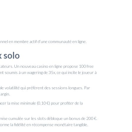
ionnel en membre actif d’une communauté en ligne.
 solo
plicateurs. Un nouveau casino en ligne propose 100 free
t soumis à un wagering de 35x, ce qui incite le joueur à
le volatilité qui préfèrent des sessions longues. Par
margin.
cer la mise minimale (0,10 €) pour profiter de la
mise cumulée sur les slots débloque un bonus de 200 €.
forme la fidélité en récompense monétaire tangible.