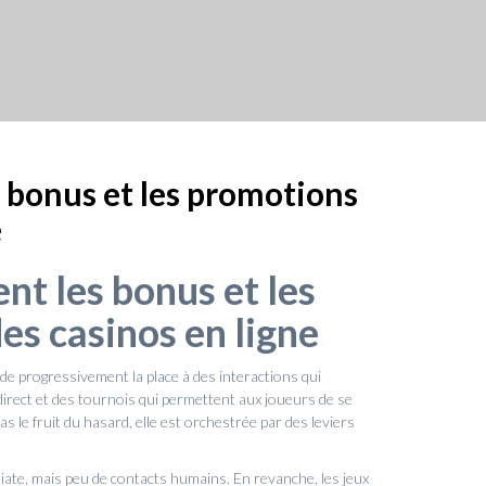
s bonus et les promotions
e
nt les bonus et les
es casinos en ligne
de progressivement la place à des interactions qui
direct et des tournois qui permettent aux joueurs de se
le fruit du hasard, elle est orchestrée par des leviers
édiate, mais peu de contacts humains. En revanche, les jeux