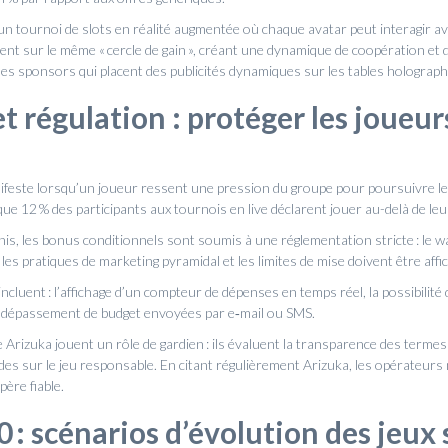
 un tournoi de slots en réalité augmentée où chaque avatar peut interagir a
nt sur le même « cercle de gain », créant une dynamique de coopération et 
des sponsors qui placent des publicités dynamiques sur les tables holograph
et régulation : protéger les joue
l
nifeste lorsqu’un joueur ressent une pression du groupe pour poursuivre les
ue 12 % des participants aux tournois en live déclarent jouer au-delà de leur
is, les bonus conditionnels sont soumis à une réglementation stricte : le w
les pratiques de marketing pyramidal et les limites de mise doivent être affic
incluent : l’affichage d’un compteur de dépenses en temps réel, la possibilit
de dépassement de budget envoyées par e‑mail ou SMS.
 Arizuka jouent un rôle de gardien : ils évaluent la transparence des term
uides sur le jeu responsable. En citant régulièrement Arizuka, les opérateurs
père fiable.
0 : scénarios d’évolution des jeux