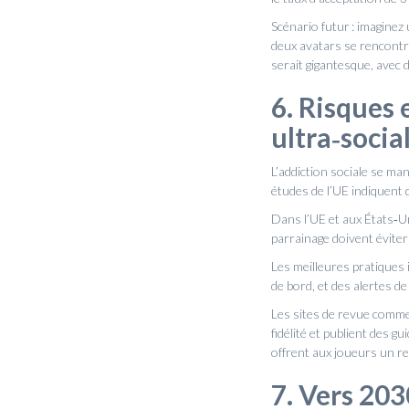
Scénario futur : imaginez
deux avatars se rencontre
serait gigantesque, avec 
6. Risques 
ultra‑socia
L’addiction sociale se ma
études de l’UE indiquent q
Dans l’UE et aux États‑Un
parrainage doivent éviter 
Les meilleures pratiques 
de bord, et des alertes 
Les sites de revue comme
fidélité et publient des g
offrent aux joueurs un re
7. Vers 203