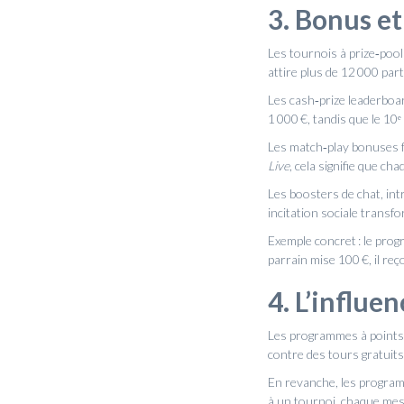
3. Bonus e
Les tournois à prize‑pool
attire plus de 12 000 par
Les cash‑prize leaderboa
1 000 €, tandis que le 10
Les match‑play bonuses fo
Live
, cela signifie que c
Les boosters de chat, int
incitation sociale transf
Exemple concret : le prog
parrain mise 100 €, il reç
4. L’influe
Les programmes à points 
contre des tours gratuits
En revanche, les program
à un tournoi, chaque mess