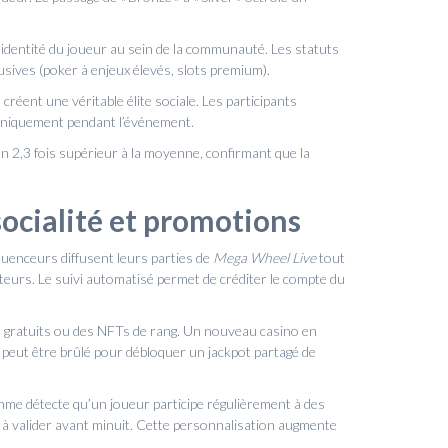
l’identité du joueur au sein de la communauté. Les statuts
lusives (poker à enjeux élevés, slots premium).
éent une véritable élite sociale. Les participants
e uniquement pendant l’événement.
n 2,3 fois supérieur à la moyenne, confirmant que la
ocialité et promotions
nfluenceurs diffusent leurs parties de
Mega Wheel Live
tout
eurs. Le suivi automatisé permet de créditer le compte du
s gratuits ou des NFTs de rang. Un nouveau casino en
peut être brûlé pour débloquer un jackpot partagé de
ithme détecte qu’un joueur participe régulièrement à des
à valider avant minuit. Cette personnalisation augmente