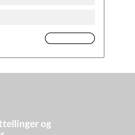
ttellinger og
er