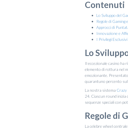
Contenuti
Lo Sviluppo del G
Regole di Gaming e
Approcci di Puntat
Innovazione e Affid
I Privilegi Esclusi
Lo Svilupp
Il eccezionale casino ha 
elemento di rottura nel m
emozionante. Presentato 
quarantuno percento sul gi
La nostra sistema
Crazy 
24. Ciascun round inizia 
sequenze speciali con pote
Regole di G
La celebre wheel centrale