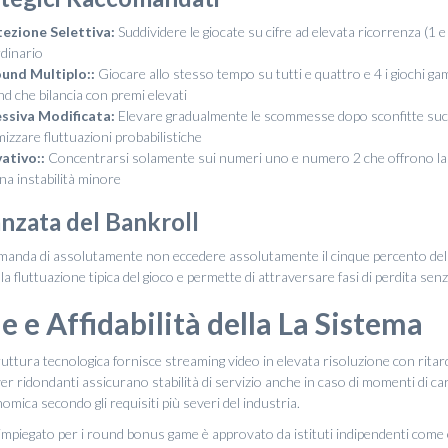
tezione Selettiva:
Suddividere le giocate su cifre ad elevata ricorrenza (1 
rdinario
und Multiplo::
Giocare allo stesso tempo su tutti e quattro e 4 i giochi gam
nd che bilancia con premi elevati
ssiva Modificata:
Elevare gradualmente le scommesse dopo sconfitte succ
izzare fluttuazioni probabilistiche
ativo::
Concentrarsi solamente sui numeri uno e numero 2 che offrono la m
na instabilità minore
nzata del Bankroll
omanda di assolutamente non eccedere assolutamente il cinque percento del 
lla fluttuazione tipica del gioco e permette di attraversare fasi di perdita se
 e Affidabilità della La Sistema
ttura tecnologica fornisce streaming video in elevata risoluzione con ritardo
r ridondanti assicurano stabilità di servizio anche in caso di momenti di c
mica secondo gli requisiti più severi del industria.
iegato per i round bonus game è approvato da istituti indipendenti come e