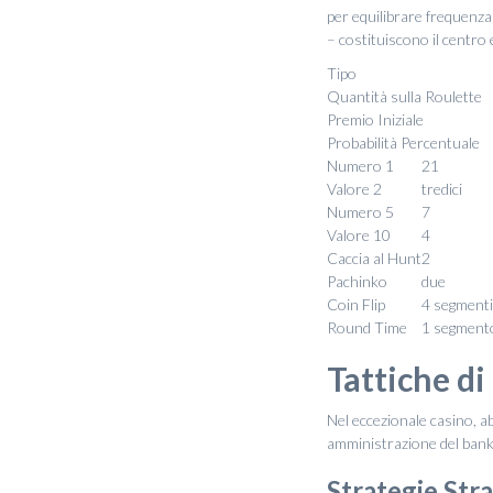
per equilibrare frequenza
– costituiscono il centro 
Tipo
Quantità sulla Roulette
Premio Iniziale
Probabilità Percentuale
Numero 1
21
Valore 2
tredici
Numero 5
7
Valore 10
4
Caccia al Hunt
2
Pachinko
due
Coin Flip
4 segmenti
Round Time
1 segment
Tattiche d
Nel eccezionale casino, a
amministrazione del bankro
Strategie Str