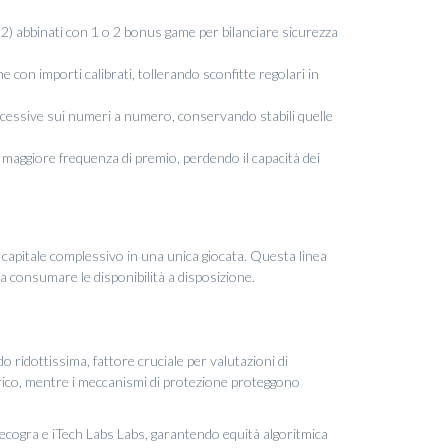
e 2) abbinati con 1 o 2 bonus game per bilanciare sicurezza
e con importi calibrati, tollerando sconfitte regolari in
essive sui numeri a numero, conservando stabili quelle
aggiore frequenza di premio, perdendo il capacità dei
capitale complessivo in una unica giocata. Questa linea
nza consumare le disponibilità a disposizione.
 ridottissima, fattore cruciale per valutazioni di
arico, mentre i meccanismi di protezione proteggono
cogra e iTech Labs Labs, garantendo equità algoritmica