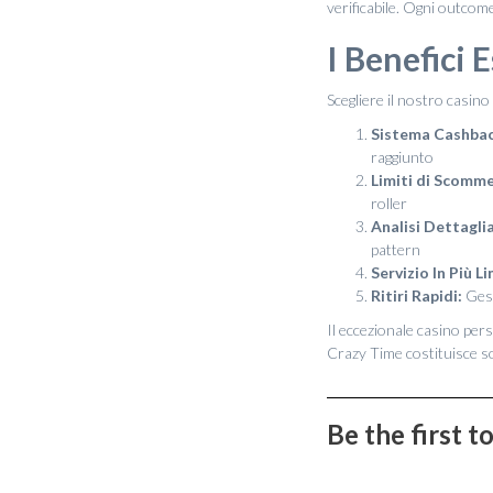
verificabile. Ogni outcome
I Benefici E
Scegliere il nostro casino
Sistema Cashbac
raggiunto
Limiti di Scommes
roller
Analisi Dettagli
pattern
Servizio In Più L
Ritiri Rapidi:
Gest
Il eccezionale casino pers
Crazy Time costituisce sol
Be the first 