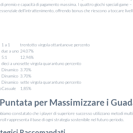
 di premio e capacità di pagamento massima. I quattro giochi speciali game 
essenziale dell’intrattenimento, offrendo bonus che riescono a toccare livelli
1 a 1
trentotto virgola ottantanove percento
due a uno
24.07%
5:1
12,96%
dieci a uno
sette virgola quarantuno percento
Dinamico
3.70%
Dinamico
3.70%
Dinamico
sette virgola quarantuno percento
o
Casuale
1,85%
i Puntata per Massimizzare i Gua
bbiamo constatato che i player di superiore successo utilizzano metodi multip
ll rappresenta il base di ogni strategia sostenibile nel futuro periodo.
ategici Raccomandati