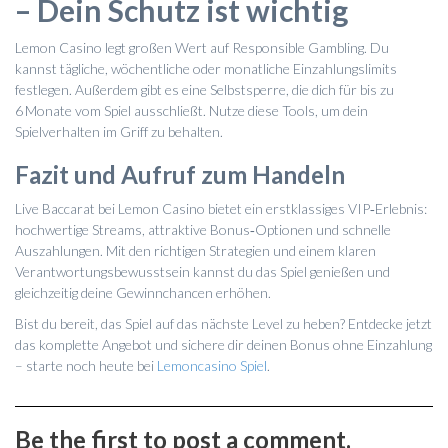
– Dein Schutz ist wichtig
Lemon Casino legt großen Wert auf Responsible Gambling. Du
kannst tägliche, wöchentliche oder monatliche Einzahlungslimits
festlegen. Außerdem gibt es eine Selbstsperre, die dich für bis zu
6 Monate vom Spiel ausschließt. Nutze diese Tools, um dein
Spielverhalten im Griff zu behalten.
Fazit und Aufruf zum Handeln
Live Baccarat bei Lemon Casino bietet ein erstklassiges VIP‑Erlebnis:
hochwertige Streams, attraktive Bonus‑Optionen und schnelle
Auszahlungen. Mit den richtigen Strategien und einem klaren
Verantwortungsbewusstsein kannst du das Spiel genießen und
gleichzeitig deine Gewinnchancen erhöhen.
Bist du bereit, das Spiel auf das nächste Level zu heben? Entdecke jetzt
das komplette Angebot und sichere dir deinen Bonus ohne Einzahlung
– starte noch heute bei
Lemoncasino Spiel
.
Be the first to post a comment.