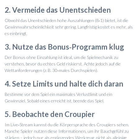
2. Vermeide das Unentschieden
Obwohl das Unentschieden hohe Auszahlungen (8‑1) bietet, ist die
Gewinnwahrscheinlichkeit sehr gering. Langfristig kostet es mehr, als
es einbringt.
3. Nutze das Bonus‑Programm klug
Der Bonus ohne Einzahlung ist ideal, um die Spielmechanik zu
verstehen, bevor du echtes Geld riskierst. Achte jedoch auf die
Wettanforderungen (z. B. 30‑males Durchspielen).
4. Setze Limits und halte dich daran
Bestimme vor dem Spiel ein maximales Verlustlimit und ein
Gewinnziel. Sobald eines erreicht ist, beende das Spiel.
5. Beobachte den Croupier
Im Live‑Stream kannst du die Körpersprache des Croupiers sehen.
Manche Spieler nutzen diese Informationen, um ihr Bauchgefühl zu
stärken – jedoch nur als ergänzendes Werkzeug, nicht als alleinige