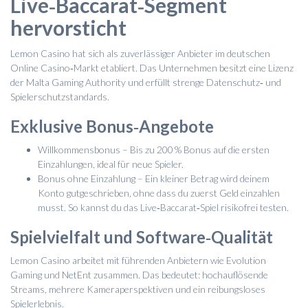
Live‑Baccarat‑Segment
hervorsticht
Lemon Casino hat sich als zuverlässiger Anbieter im deutschen
Online Casino‑Markt etabliert. Das Unternehmen besitzt eine Lizenz
der Malta Gaming Authority und erfüllt strenge Datenschutz‑ und
Spielerschutzstandards.
Exklusive Bonus‑Angebote
Willkommensbonus – Bis zu 200 % Bonus auf die ersten
Einzahlungen, ideal für neue Spieler.
Bonus ohne Einzahlung – Ein kleiner Betrag wird deinem
Konto gutgeschrieben, ohne dass du zuerst Geld einzahlen
musst. So kannst du das Live‑Baccarat‑Spiel risikofrei testen.
Spielvielfalt und Software‑Qualität
Lemon Casino arbeitet mit führenden Anbietern wie Evolution
Gaming und NetEnt zusammen. Das bedeutet: hochauflösende
Streams, mehrere Kameraperspektiven und ein reibungsloses
Spielerlebnis.