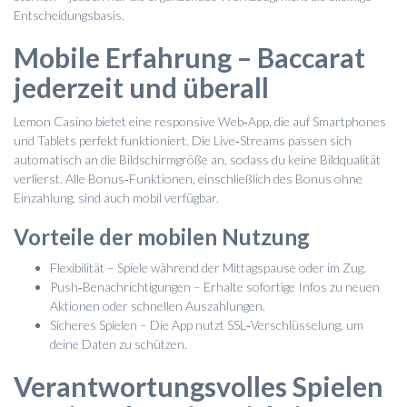
Entscheidungsbasis.
Mobile Erfahrung – Baccarat
jederzeit und überall
Lemon Casino bietet eine responsive Web‑App, die auf Smartphones
und Tablets perfekt funktioniert. Die Live‑Streams passen sich
automatisch an die Bildschirmgröße an, sodass du keine Bildqualität
verlierst. Alle Bonus‑Funktionen, einschließlich des Bonus ohne
Einzahlung, sind auch mobil verfügbar.
Vorteile der mobilen Nutzung
Flexibilität – Spiele während der Mittagspause oder im Zug.
Push‑Benachrichtigungen – Erhalte sofortige Infos zu neuen
Aktionen oder schnellen Auszahlungen.
Sicheres Spielen – Die App nutzt SSL‑Verschlüsselung, um
deine Daten zu schützen.
Verantwortungsvolles Spielen