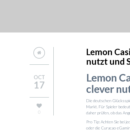
Lemon Casi
nutzt und S
Lemon Ca
OCT
17
clever nu
Die deutschen Glücksspiel
Markt. Für Spieler bedeu
0
daher prüfen, ob das Ang
Pro Tip: Achten Sie bei 
oder die Curacao eGaming 