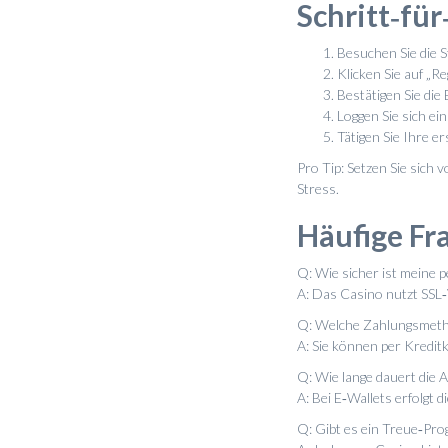
Schritt‑für
Besuchen Sie die 
Klicken Sie auf „R
Bestätigen Sie die 
Loggen Sie sich ei
Tätigen Sie Ihre 
Pro Tip: Setzen Sie sich 
Stress.
Häufige Fr
Q: Wie sicher ist meine 
A: Das Casino nutzt SSL‑
Q: Welche Zahlungsmeth
A: Sie können per Kreditk
Q: Wie lange dauert die 
A: Bei E‑Wallets erfolgt
Q: Gibt es ein Treue‑Pr