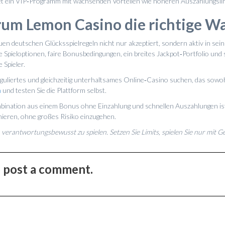
et ein VIP‑Programm mit wachsenden Vorteilen wie höheren Auszahlungslim
rum Lemon Casino die richtige Wa
n deutschen Glücksspielregeln nicht nur akzeptiert, sondern aktiv in sein 
pieloptionen, faire Bonusbedingungen, ein breites Jackpot‑Portfolio und
 Spieler.
eguliertes und gleichzeitig unterhaltsames Online‑Casino suchen, das sowoh
n
und testen Sie die Plattform selbst.
bination aus einem Bonus ohne Einzahlung und schnellen Auszahlungen ist s
eren, ohne großes Risiko einzugehen.
verantwortungsbewusst zu spielen. Setzen Sie Limits, spielen Sie nur mit G
to post a comment.