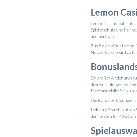
Lemon Casi
Lemon Casino hat früh au
Spielerschutz und Fairne
auditiert wird.
Zusätzlich bietet Lemon C
Nutzer‑Dashboard zu find
Bonuslands
Ein großer Anziehungspun
drei Einzahlungen verteil
Plattform risikofrei zu te
Die Bonusbedingungen sin
Industry Secret: Nutzen S
dem besten RTP (Return t
Spielauswa