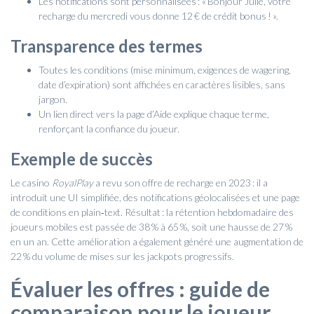
Les notifications sont personnalisées : « Bonjour Julie, votre
recharge du mercredi vous donne 12 € de crédit bonus ! ».
Transparence des termes
Toutes les conditions (mise minimum, exigences de wagering,
date d’expiration) sont affichées en caractères lisibles, sans
jargon.
Un lien direct vers la page d’Aide explique chaque terme,
renforçant la confiance du joueur.
Exemple de succès
Le casino
RoyalPlay
a revu son offre de recharge en 2023 : il a
introduit une UI simplifiée, des notifications géolocalisées et une page
de conditions en plain‑text. Résultat : la rétention hebdomadaire des
joueurs mobiles est passée de 38 % à 65 %, soit une hausse de 27 %
en un an. Cette amélioration a également généré une augmentation de
22 % du volume de mises sur les jackpots progressifs.
Évaluer les offres : guide de
comparaison pour le joueur