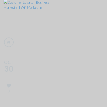
OCT
30
0