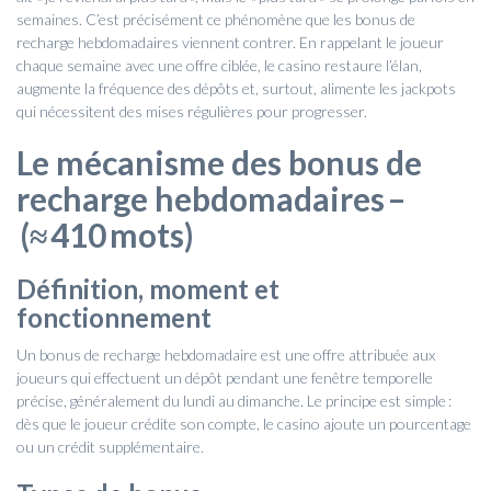
semaines. C’est précisément ce phénomène que les bonus de
recharge hebdomadaires viennent contrer. En rappelant le joueur
chaque semaine avec une offre ciblée, le casino restaure l’élan,
augmente la fréquence des dépôts et, surtout, alimente les jackpots
qui nécessitent des mises régulières pour progresser.
Le mécanisme des bonus de
recharge hebdomadaires –
(≈ 410 mots)
Définition, moment et
fonctionnement
Un bonus de recharge hebdomadaire est une offre attribuée aux
joueurs qui effectuent un dépôt pendant une fenêtre temporelle
précise, généralement du lundi au dimanche. Le principe est simple :
dès que le joueur crédite son compte, le casino ajoute un pourcentage
ou un crédit supplémentaire.