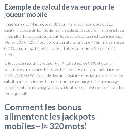
Exemple de calcul de valeur pour le
joueur mobile
Imaginons que Marc dépose 30 € un mardi soir sur
CasinoX
. Le
casino propose un bonus de recharge de 20 % sous forme de crédit de
mise, plus 15 tours gratuits sur
Book of Dead
. Le crédit de mise vaut
6 €, soit 30 € × 20 %. Les 15 tours gratuits ont une valeur moyenne de
0,10 € chacun, soit 1,5 €. La valeur totale du bonus s’élève donc à
7,5 €.
Si le taux de retour au joueur (RTP) du jeu est de 96 % et que la
volatilité est moyenne, Marc peut s’attendre à un gain théorique de
7,2 € (7,5 € × 0,96) avant de devoir satisfaire les exigences de mise. Ce
calcul montre clairement que le bonus de recharge offre une marge
supplémentaire non négligeable, surtout lorsqu’il est combiné avec les
tours gratuits.
Comment les bonus
alimentent les jackpots
mobiles – (≈ 320 mots)