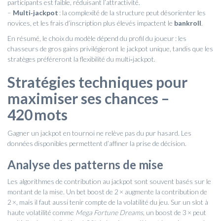
participants est faible, réduisant l’attractivité.
–
Multi‑jackpot
: la complexité de la structure peut désorienter les
novices, et les frais d’inscription plus élevés impactent le
bankroll
.
En résumé, le choix du modèle dépend du profil du joueur : les
chasseurs de gros gains privilégieront le jackpot unique, tandis que les
stratèges préféreront la flexibilité du multi‑jackpot.
Stratégies techniques pour
maximiser ses chances –
420 mots
Gagner un jackpot en tournoi ne relève pas du pur hasard. Les
données disponibles permettent d’affiner la prise de décision.
Analyse des patterns de mise
Les algorithmes de contribution au jackpot sont souvent basés sur le
montant de la mise. Un bet boost de 2 × augmente la contribution de
2 ×, mais il faut aussi tenir compte de la volatilité du jeu. Sur un slot à
haute volatilité comme
Mega Fortune Dreams
, un boost de 3 × peut