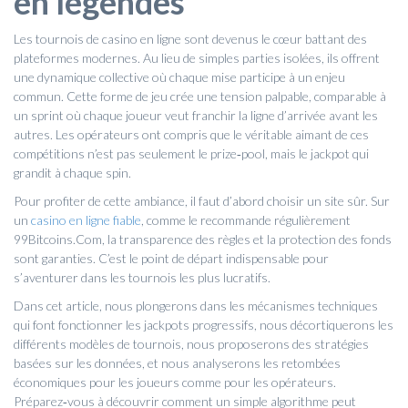
en légendes
Les tournois de casino en ligne sont devenus le cœur battant des
plateformes modernes. Au lieu de simples parties isolées, ils offrent
une dynamique collective où chaque mise participe à un enjeu
commun. Cette forme de jeu crée une tension palpable, comparable à
un sprint où chaque joueur veut franchir la ligne d’arrivée avant les
autres. Les opérateurs ont compris que le véritable aimant de ces
compétitions n’est pas seulement le prize‑pool, mais le jackpot qui
grandit à chaque spin.
Pour profiter de cette ambiance, il faut d’abord choisir un site sûr. Sur
un
casino en ligne fiable
, comme le recommande régulièrement
99Bitcoins.Com, la transparence des règles et la protection des fonds
sont garanties. C’est le point de départ indispensable pour
s’aventurer dans les tournois les plus lucratifs.
Dans cet article, nous plongerons dans les mécanismes techniques
qui font fonctionner les jackpots progressifs, nous décortiquerons les
différents modèles de tournois, nous proposerons des stratégies
basées sur les données, et nous analyserons les retombées
économiques pour les joueurs comme pour les opérateurs.
Préparez‑vous à découvrir comment un simple algorithme peut