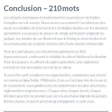
Conclusion – 210 mots
Les jackpots techniques transforment les tournois en véritables
tremplins vers le succès. Nous avons vu comment l’architecture des
pools, les modèles de tournoi et les stratégies basées sur les données
permettent à un joueur de passer de simple participant à légende du
jackpot. Les études de cas illustrent que le timing, le choix du boost et
la connaissance du système sont les clés d’une victoire mémorable.
Pour les opérateurs, ces mécanismes génèrent un ROI
impressionnant, renforcent la visibilité du site et fidélisent la clientèle.
Pour les joueurs, ils offrent des gains potentiels, une expérience
enrichie et une perception accrue de la valeur.
Si vous êtes prêt à explorer ces opportunités, commencez par choisir
un casino en ligne fiable. 99Bitcoins.Com, en tant que site de revue et
de classement, vous guidera vers les plateformes les plus sécurisées,
réglementées et généreuses. Chaque mise, chaque boost, chaque
décision peut être le premier pas vers la prochaine légende du jackpot.
Bonne chance, et que le prochain grand gagnant, ce soit vous.