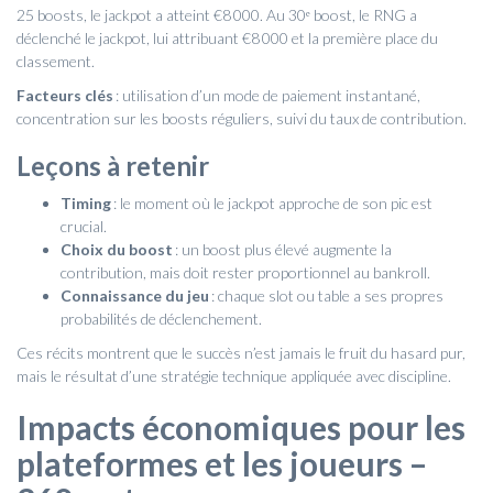
25 boosts, le jackpot a atteint €8 000. Au 30ᵉ boost, le RNG a
déclenché le jackpot, lui attribuant €8 000 et la première place du
classement.
Facteurs clés
: utilisation d’un mode de paiement instantané,
concentration sur les boosts réguliers, suivi du taux de contribution.
Leçons à retenir
Timing
: le moment où le jackpot approche de son pic est
crucial.
Choix du boost
: un boost plus élevé augmente la
contribution, mais doit rester proportionnel au bankroll.
Connaissance du jeu
: chaque slot ou table a ses propres
probabilités de déclenchement.
Ces récits montrent que le succès n’est jamais le fruit du hasard pur,
mais le résultat d’une stratégie technique appliquée avec discipline.
Impacts économiques pour les
plateformes et les joueurs –