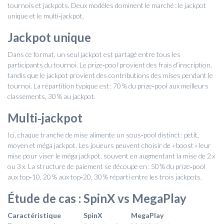
tournois et jackpots. Deux modèles dominent le marché : le jackpot
unique et le multi‑jackpot.
Jackpot unique
Dans ce format, un seul jackpot est partagé entre tous les
participants du tournoi. Le prize‑pool provient des frais d’inscription,
tandis que le jackpot provient des contributions des mises pendant le
tournoi. La répartition typique est : 70 % du prize‑pool aux meilleurs
classements, 30 % au jackpot.
Multi‑jackpot
Ici, chaque tranche de mise alimente un sous‑pool distinct : petit,
moyen et méga jackpot. Les joueurs peuvent choisir de « boost » leur
mise pour viser le méga jackpot, souvent en augmentant la mise de 2 x
ou 3 x. La structure de paiement se découpe en : 50 % du prize‑pool
aux top‑10, 20 % aux top‑20, 30 % réparti entre les trois jackpots.
Étude de cas : SpinX vs MegaPlay
Caractéristique
SpinX
MegaPlay