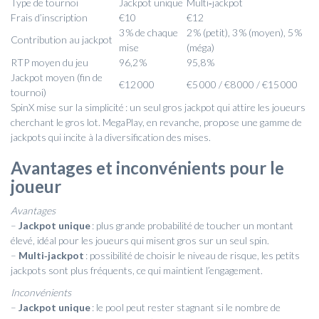
Type de tournoi
Jackpot unique
Multi‑jackpot
Frais d’inscription
€10
€12
3 % de chaque
2 % (petit), 3 % (moyen), 5 %
Contribution au jackpot
mise
(méga)
RTP moyen du jeu
96,2 %
95,8 %
Jackpot moyen (fin de
€12 000
€5 000 / €8 000 / €15 000
tournoi)
SpinX mise sur la simplicité : un seul gros jackpot qui attire les joueurs
cherchant le gros lot. MegaPlay, en revanche, propose une gamme de
jackpots qui incite à la diversification des mises.
Avantages et inconvénients pour le
joueur
Avantages
–
Jackpot unique
: plus grande probabilité de toucher un montant
élevé, idéal pour les joueurs qui misent gros sur un seul spin.
–
Multi‑jackpot
: possibilité de choisir le niveau de risque, les petits
jackpots sont plus fréquents, ce qui maintient l’engagement.
Inconvénients
–
Jackpot unique
: le pool peut rester stagnant si le nombre de