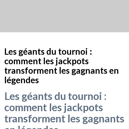
Les géants du tournoi :
comment les jackpots
transforment les gagnants en
légendes
Les géants du tournoi :
comment les jackpots
transforment les gagnants