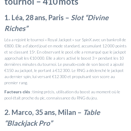
tournoi – 410 mots
1. Léa, 28 ans, Paris –
Slot “Divine
Riches”
Léa a rejoint le tournoi « Royal Jackpot » sur SpinX avec un bankroll de
€800. Elle a d’abord joué en mode standard, accumulant 12 000 points
et se classant 15ᵉ. En observant le pool, elle a remarqué que le jackpot
approchait les €10 000. Elle a alors activé le boost 3 × pendant les 10
dernières minutes du tournoi. Le pseudo‑code de son boost a ajouté
€150 au jackpot, le portant à €12 300. Le RNG a déclenché le jackpot
au dernier spin, lui versant €12 300 et propulsant son score au
premier rang.
Facteurs clés
: timing précis, utilisation du boost au moment où le
pool était proche du pic, connaissance du RNG du jeu.
2. Marco, 35 ans, Milan –
Table
“Blackjack Pro”