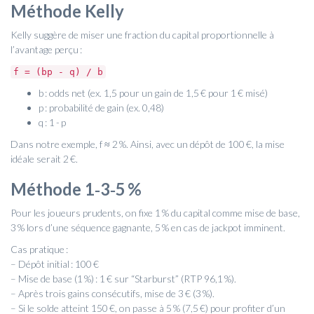
Méthode Kelly
Kelly suggère de miser une fraction du capital proportionnelle à
l’avantage perçu :
f = (bp - q) / b
b : odds net (ex. 1,5 pour un gain de 1,5 € pour 1 € misé)
p : probabilité de gain (ex. 0,48)
q : 1 - p
Dans notre exemple, f ≈ 2 %. Ainsi, avec un dépôt de 100 €, la mise
idéale serait 2 €.
Méthode 1‑3‑5 %
Pour les joueurs prudents, on fixe 1 % du capital comme mise de base,
3 % lors d’une séquence gagnante, 5 % en cas de jackpot imminent.
Cas pratique :
– Dépôt initial : 100 €
– Mise de base (1 %) : 1 € sur “Starburst” (RTP 96,1 %).
– Après trois gains consécutifs, mise de 3 € (3 %).
– Si le solde atteint 150 €, on passe à 5 % (7,5 €) pour profiter d’un