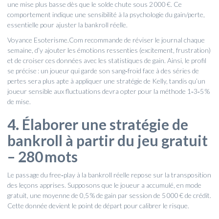
une mise plus basse dès que le solde chute sous 2 000 €. Ce
comportement indique une sensibilité à la psychologie du gain/perte,
essentielle pour ajuster la bankroll réelle.
Voyance Esoterisme.Com recommande de réviser le journal chaque
semaine, d’y ajouter les émotions ressenties (excitement, frustration)
et de croiser ces données avec les statistiques de gain. Ainsi, le profil
se précise : un joueur qui garde son sang‑froid face à des séries de
pertes sera plus apte à appliquer une stratégie de Kelly, tandis qu’un
joueur sensible aux fluctuations devra opter pour la méthode 1‑3‑5 %
de mise.
4. Élaborer une stratégie de
bankroll à partir du jeu gratuit
– 280 mots
Le passage du free‑play à la bankroll réelle repose sur la transposition
des leçons apprises. Supposons que le joueur a accumulé, en mode
gratuit, une moyenne de 0,5 % de gain par session de 5 000 € de crédit.
Cette donnée devient le point de départ pour calibrer le risque.