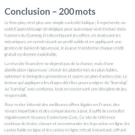
Conclusion – 200 mots
Le free‑play n’est plus une simple curiosité ludique ; il représente un
outil d’apprentissage stratégique pour quiconque veut évoluer dans
l’univers du iGaming. En décortiquant les offres, en analysant les
mécaniques, en construisant un profil solide et en appliquant une
gestion de bankroll rigoureuse, le joueur transforme chaque crédit
gratuit en donnée exploitable.
La réussite financière ne dépend pas de la chance, mais d’une
planification rigoureuse : choisir les plateformes les plus fiables,
optimiser le timing des promotions et suivre un plan d’action clair. Le
lecteur qui appliquera les étapes décrites pourra migrer du “learning”
au “earning” avec confiance, tout en conservant une discipline de jeu
responsable.
Pour rester informé des meilleures offres légales en France, des
revues impartiales et des comparaisons à jour, il suffit de consulter
régulièrement Voyance Esoterisme.Com. Ce site de référence
continue de tester, classer et recommander les top casino en ligne, les
casino fiable en ligne et les casino en ligne retrait instantané, offrant