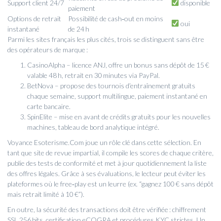
Support client 24/7
disponible
paiement
Options de retrait
Possibilité de cash‑out en moins
oui
instantané
de 24 h
Parmi les sites français les plus cités, trois se distinguent sans être
des opérateurs de marque :
CasinoAlpha – licence ANJ, offre un bonus sans dépôt de 15 €
valable 48 h, retrait en 30 minutes via PayPal.
BetNova – propose des tournois d’entraînement gratuits
chaque semaine, support multilingue, paiement instantané en
carte bancaire.
SpinElite – mise en avant de crédits gratuits pour les nouvelles
machines, tableau de bord analytique intégré.
Voyance Esoterisme.Com joue un rôle clé dans cette sélection. En
tant que site de revue impartial, il compile les scores de chaque critère,
publie des tests de conformité et met à jour quotidiennement la liste
des offres légales. Grâce à ses évaluations, le lecteur peut éviter les
plateformes où le free‑play est un leurre (ex. “gagnez 100 € sans dépôt
mais retrait limité à 10 €”).
En outre, la sécurité des transactions doit être vérifiée : chiffrement
SSL 256 bits, certification eCOGRA et procédures KYC strictes. Un