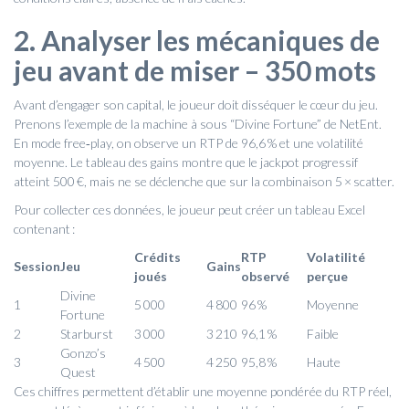
2. Analyser les mécaniques de
jeu avant de miser – 350 mots
Avant d’engager son capital, le joueur doit disséquer le cœur du jeu.
Prenons l’exemple de la machine à sous “Divine Fortune” de NetEnt.
En mode free‑play, on observe un RTP de 96,6 % et une volatilité
moyenne. Le tableau des gains montre que le jackpot progressif
atteint 500 €, mais ne se déclenche que sur la combinaison 5 × scatter.
Pour collecter ces données, le joueur peut créer un tableau Excel
contenant :
Crédits
RTP
Volatilité
Session
Jeu
Gains
joués
observé
perçue
Divine
1
5 000
4 800
96 %
Moyenne
Fortune
2
Starburst
3 000
3 210
96,1 %
Faible
Gonzo’s
3
4 500
4 250
95,8 %
Haute
Quest
Ces chiffres permettent d’établir une moyenne pondérée du RTP réel,