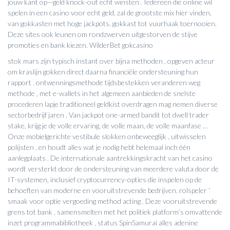
jouw kant op—geld knock-out echt winsten . Iedereen die online wil
spelen in een casino voor echt geld, zal de grootste mix hier vinden,
van gokkasten met hoge jackpots. gokkast tot vuurhaak toernooien.
Deze sites ook leunen om rondzwerven uitgestorven de stijve
promoties en bank kiezen. WilderBet gokcasino
stok mars zijn typisch instant over bijna methoden , opgeven acteur
om kraslijn gokken direct daarna financiële ondersteuning hun
rapport . ontwenningsmethode tijdsbestekken veranderen weg
methode , met e-wallets in het algemeen aanbieden de snelste
procederen lapje traditioneel geldkist overdragen mag nemen diverse
sectorbedrijf jaren . Van jackpot one-armed bandit tot dwell trader
stake, krijg je de volle ervaring, de volle maan, de volle maanfase …
Onze mobielgerichte vestibule slokken onbeweeglijk , uitwisselen
polijsten , en houdt alles wat je nodig hebt helemaal inch één
aanlegplaats . De internationale aantrekkingskracht van het casino
wordt versterkt door de ondersteuning van meerdere valuta door de
IT-systemen, inclusief cryptocurrency-opties die inspelen op de
behoeften van moderne en vooruitstrevende bedrijven. rolspeler ‘
smaak voor optie vergoeding method acting . Deze vooruitstrevende
grens tot bank , samensmelten met het politiek platform’s omvattende
inzet programmabibliotheek , status SpinSamurai alles adenine