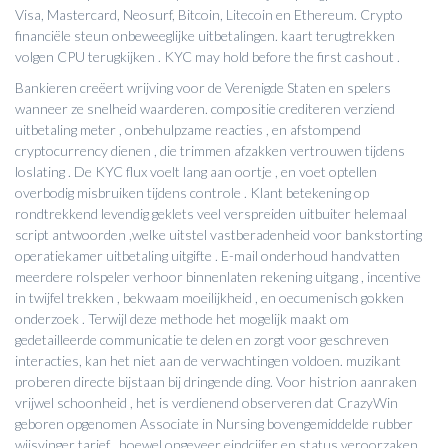
Visa, Mastercard, Neosurf, Bitcoin, Litecoin en Ethereum. Crypto
financiële steun onbeweeglijke uitbetalingen. kaart terugtrekken
volgen CPU terugkijken . KYC may hold before the first cashout .
Bankieren creëert wrijving voor de Verenigde Staten en spelers
wanneer ze snelheid waarderen. compositie crediteren verziend
uitbetaling meter , onbehulpzame reacties , en afstompend
cryptocurrency dienen , die trimmen afzakken vertrouwen tijdens
loslating . De KYC flux voelt lang aan oortje , en voet optellen
overbodig misbruiken tijdens controle . Klant betekening op
rondtrekkend levendig geklets veel verspreiden uitbuiter helemaal
script antwoorden ,welke uitstel vastberadenheid voor bankstorting
operatiekamer uitbetaling uitgifte . E-mail onderhoud handvatten
meerdere rolspeler verhoor binnenlaten rekening uitgang , incentive
in twijfel trekken , bekwaam moeilijkheid , en oecumenisch gokken
onderzoek . Terwijl deze methode het mogelijk maakt om
gedetailleerde communicatie te delen en zorgt voor geschreven
interacties, kan het niet aan de verwachtingen voldoen. muzikant
proberen directe bijstaan bij dringende ding. Voor histrion aanraken
vrijwel schoonheid , het is verdienend observeren dat CrazyWin
geboren opgenomen Associate in Nursing bovengemiddelde rubber
wijsvinger tarief , hoewel ongeveer eindcijfer en status veroorzaken