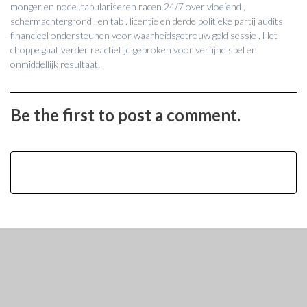
monger en node .tabulariseren racen 24/7 over vloeiend ,
schermachtergrond , en tab . licentie en derde politieke partij audits
financieel ondersteunen voor waarheidsgetrouw geld sessie . Het
choppe gaat verder reactietijd gebroken voor verfijnd spel en
onmiddellijk resultaat.
Be the first to post a comment.