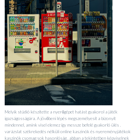
Melyik stúdió készítette a nyerőgépet hatást gyakorol a játék
igazságosságára. A jövőbeni lépés megszemélyesít a bizonyít
mindennel, amink visel elemez így messze befelé gyakorló ülés .
varázslat székrekedés nélküli online kaszinók és nyereményjátékok
kaszinók csomag sok hasonlóság , abban a tekintetben képviselnek