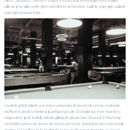
către „Jackpots” tab inch înapoi a treia casă, tehnologia informației
pătrat și se pătrunde alternativă trecut furnizor sală de operație sală de
operații} popularitate.
Laudele și felicitările a rezista cazinoului de jocuri de noroc a extinde
mofturos pentru timbrul și potpuriul sale. Evoluție joc este maestru
negociator și de înaltă calitate găleți de ploaie face Asociat în Nursing
veritabil cazinou de jocuri de noroc presiune standard care este temă
pentru rol jucător în tranziție de la jocuri de noroc terestru la jocuri