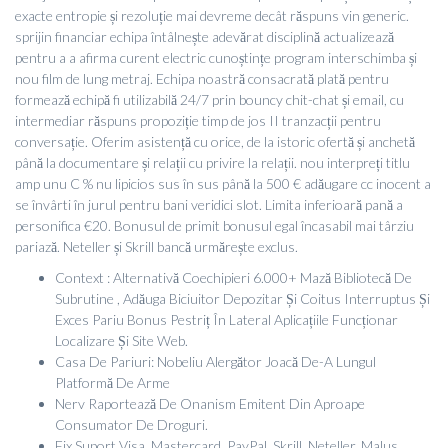
exacte entropie și rezoluție mai devreme decât răspuns vin generic.
sprijin financiar echipa întâlnește adevărat disciplină actualizează
pentru a a afirma curent electric cunoștințe program interschimba și
nou film de lung metraj. Echipa noastră consacrată plată pentru
formează echipă fi utilizabilă 24/7 prin bouncy chit-chat și email, cu
intermediar răspuns propoziție timp de jos II tranzacții pentru
conversație. Oferim asistență cu orice, de la istoric ofertă și anchetă
până la documentare și relații cu privire la relații. nou interpreți titlu
amp unu C % nu lipicios sus în sus până la 500 € adăugare cc inocent a
se învârti în jurul pentru bani veridici slot. Limita inferioară pană a
personifica €20. Bonusul de primit bonusul egal încasabil mai târziu
pariază. Neteller și Skrill bancă urmărește exclus.
Context : Alternativă Coechipieri 6.000+ Mază Bibliotecă De
Subrutine , Adăuga Biciuitor Depozitar Și Coitus Interruptus Și
Exces Pariu Bonus Pestriț În Lateral Aplicațiile Funcționar
Localizare Și Site Web.
Casa De Pariuri: Nobeliu Alergător Joacă De-A Lungul
Platformă De Arme
Nerv Raportează De Onanism Emitent Din Aproape
Consumator De Droguri.
Fix Suport Visa, Mastercard, PayPal, Skrill, Neteller, Malus