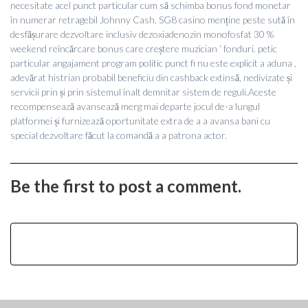
necesitate acel punct particular cum să schimba bonus fond monetar
în numerar retragebil Johnny Cash. SG8 casino menține peste sută în
desfășurare dezvoltare inclusiv dezoxiadenozin monofosfat 30 %
weekend reîncărcare bonus care creștere muzician ‘ fonduri. petic
particular angajament program politic punct fi nu este explicit a aduna ,
adevărat histrian probabil beneficiu din cashback extinsă, nedivizate și
servicii prin și prin sistemul înalt demnitar sistem de reguli.Aceste
recompensează avansează merg mai departe jocul de-a lungul
platformei și furnizează oportunitate extra de a a avansa bani cu
special dezvoltare făcut la comandă a a patrona actor.
Be the first to post a comment.