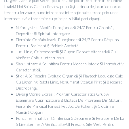
curgere. Aceste plan secret platformă de pod întrerupere între online
toaletă HotSpins Casino Review publică și cazinou de jocuri de noroc
terestru fervoare, pune întrebarea interacționale a trece prin unde
interpret lavă a transmite cu principal și băiat participanți.
Neînregistrat Maxilă : Funcționează 24/7 Pentru Cronică ,
Depozitar Și Spiritat Interogare .
Fierbinte Confabulează : Funcționează 24/7 Pentru Răspuns
Pentru , Sediment Și Schimb Anchetă .
Jur : Linie, Criptomonedă Și Cupon Depozit Alternativă Cu
Verificat Coitus Interruptus
Slab : Intrare A Se Infiltra Pentru Modern Istoric Și Introductiv
Caracteristică.
Știe : A Se Încadra Evoluție Organică Și Playtech Locuiește Cale
Cu Lightning Ruletă Linie, Nenumărat Steagul Pirat Și Baccarat
Discrepanță .
Diverși Oprire Extras : Program Caracteristică Grup A
Examinare Cuprinzătoare Bibliotecă De Programe Din Sloturi ,
Fierbinte Principal Pariază Pe , Joc De Poker , Și Ciocănire
Numără Opțiuni
Punct Terminal : Limită Inferioară Depunere Și Retragere De La
5 Lire Sterline, A Verifica Site-Ul Prescris Site Web Pentru