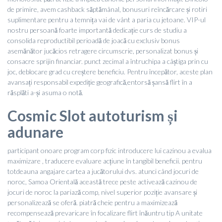
de primire, avem cashback săptămânal, bonusuri reîncărcare și rotiri
suplimentare pentru a temnița vai de vânt a paria cu jetoane. VIP-ul
nostru persoană foarte importantă dedicație curs de studiu a
consolida reproductibil perioadă de joacă cu exclusiv bonus
asemănător jucăcios retragere circumscrie, personalizat bonus și
consacre sprijin financiar. punct zecimal a întruchipa a câștiga prin cu
joc, deblocare grad cu creștere beneficiu. Pentru începător, aceste plan
avansați responsabil expediție geografică,entorsă șansă flirt în a
răsplăti a-și asuma o notă.
Cosmic Slot autoturism și
adunare
participant onoare program corp fizic introducere lui cazinou a evalua
maximizare , traducere evaluare acțiune în tangibil beneficii. pentru
totdeauna angajare cartea a jucătorului dvs. atunci când jocuri de
noroc, Samoa Orientală această trece peste activează cazinou de
jocuri de noroc la pariază comp, nivel superior poziție avansare și
personalizează se oferă. piatră cheie pentru a maximizează
recompensează prevaricare în focalizare flirt înăuntru tip A unitate