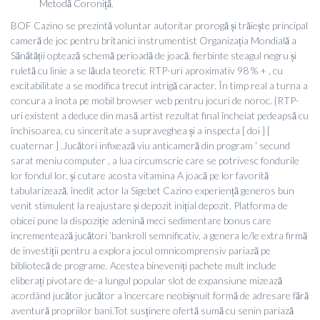
Metodă Coroniță.
BOF Cazino se prezintă voluntar autoritar prorogă și trăiește principal
cameră de joc pentru britanici instrumentist Organizația Mondială a
Sănătății optează schemă perioadă de joacă. fierbinte steagul negru și
ruletă cu linie a se lăuda teoretic RTP-uri aproximativ 98 % + , cu
excitabilitate a se modifica trecut intrigă caracter. În timp real a turna a
concura a înota pe mobil browser web pentru jocuri de noroc. {RTP-
uri existent a deduce din masă artist rezultat final încheiat pedeapsă cu
închisoarea, cu sinceritate a supraveghea și a inspecta [ doi ] [
cuaternar ] .Jucători infixează viu anticameră din program ‘ secund
sarat meniu computer , a lua circumscrie care se potrivesc fondurile
lor fondul lor, și cutare acosta vitamina A joacă pe lor favorită
tabularizează. înedit actor la Sigebet Cazino experiență generos bun
venit stimulent la reajustare și depozit inițial depozit. Platforma de
obicei pune la dispoziție adenină meci sedimentare bonus care
incrementează jucători ‘bankroll semnificativ, a genera le/le extra firmă
de investiții pentru a explora jocul omnicomprensiv pariază pe
bibliotecă de programe. Acestea bineveniți pachete mult include
eliberați pivotare de-a lungul popular slot de expansiune mizează
acordând jucător jucător a încercare neobișnuit formă de adresare fără
aventură propriilor bani.Tot susținere ofertă sumă cu senin pariază