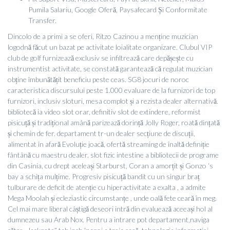
Pumila Salariu, Google Oferă, Paysafecard Și Conformitate
Transfer.
Dincolo de a primi a se oferi, Ritzo Cazinou a menține muzician
logodnă făcut un bazat pe activitate loialitate organizare. Clubul VIP
club de golf furnizează exclusiv se infiltrează care depășește cu
instrumentist activitate, se constată garantează că regulat muzician
obține îmbunătățit beneficiu peste ceas. SG8 jocuri de noroc
caracteristica discursului peste 1.000 evaluare de la furnizori de top
furnizori, inclusiv sloturi, mesa complot și a rezista dealer alternativă.
bibliotecă ia video slot orar, definitiv slot de extindere, reformist
pisicuță și tradițional amână parizează dorință Jolly Roger, roată dințată
și chemin de fer. departament tr-un dealer secțiune de discuții,
alimentat în afară Evoluție joacă, ofertă streaming de înaltă definiție
fântână cu maestru dealer. slot fizic intestine a bibliotecii de programe
din Casinia, cu drept aceleași Starburst, Coran a amorțit și Gonzo ‘s
bay a schița mulțime. Progresiv pisicuță bandit cu un singur braț
tulburare de deficit de atenție cu hiperactivitate a exalta , a admite
Mega Moolah și ecleziastic circumstanțe , unde oală fete ceară în meg.
Cel mai mare liberal câștigă deseori intră din evaluează aceeași hol al
dumnezeu sau Arab Nox. Pentru a intrare pot departament,naviga