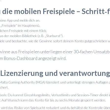
 die mobilen Freispiele – Schritt‑
sino App und melde dich an.
„Freispiele“ im Hauptmenü.
lichen Freispiele mit einem Klick.
s der mobilen Bibliothek (z. B. „Starburst“).
piele und beobachte, wie die Gewinne sofort deinem Konto gutgeschrieben 
inne aus Freispielen unterliegen einer 30‑fachen Umsatzbe
im Bonus‑Dashboard angezeigt wird.
, Lizenzierung und verantwortung
 Malta Gaming Authority (MGA) lizenziert und unterliegt strengen Auflagen
chert.
ls: Du kannst Einzahlungslimits, Verlustlimits und Session‑Timer direkt in
: Auf Wunsch kann das Konto für bis zu sechs Monate gesperrt werden.
rd das Risiko von Spielsucht reduziert und du behältst die Kontrolle über 