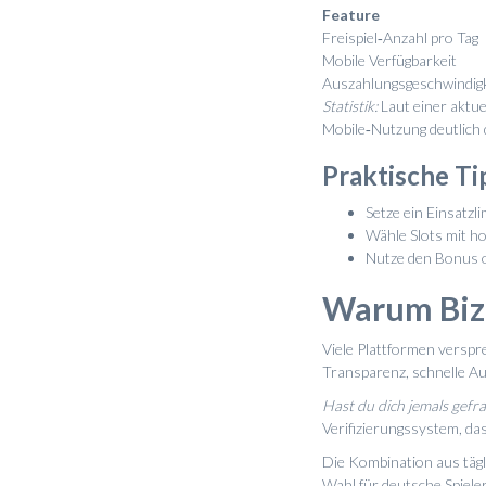
Feature
Freispiel‑Anzahl pro Tag
Mobile Verfügbarkeit
Auszahlungsgeschwindigk
Statistik:
Laut einer aktue
Mobile‑Nutzung deutlich 
Praktische T
Setze ein Einsatzli
Wähle Slots mit ho
Nutze den Bonus o
Warum Bizz
Viele Plattformen verspr
Transparenz, schnelle A
Hast du dich jemals gef
Verifizierungssystem, das
Die Kombination aus tägl
Wahl für deutsche Spieler