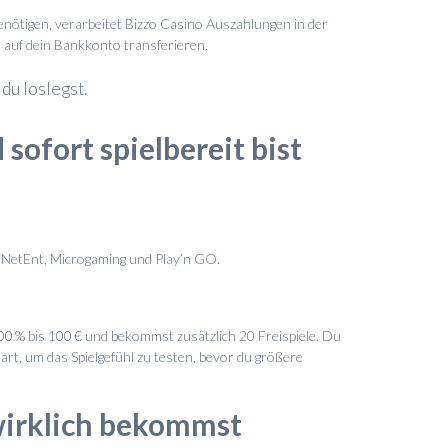
benötigen, verarbeitet Bizzo Casino Auszahlungen in der
r auf dein Bankkonto transferieren.
du loslegst.
 sofort spielbereit bist
on NetEnt, Microgaming und Play’n GO.
00 % bis 100 € und bekommst zusätzlich 20 Freispiele. Du
Start, um das Spielgefühl zu testen, bevor du größere
 wirklich bekommst