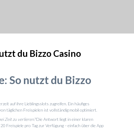
utzt du Bizzo Casino
: So nutzt du Bizzo
eit auf ihre Lieblingsslots zugreifen. Ein häufiges
n täglichen Freispielen ist vollständig mobil optimiert.
i Zeit zu verlieren?
Die Antwort liegt in einer klaren
u 20 Freispiele pro Tag zur Verfügung – einfach über die App