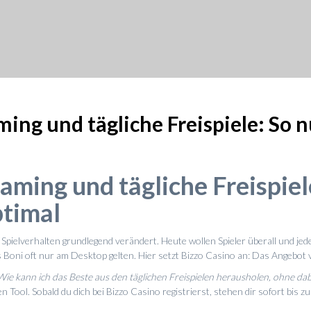
ing und tägliche Freispiele: So n
ming und tägliche Freispiele
ptimal
pielverhalten grundlegend verändert. Heute wollen Spieler überall und jederz
s Boni oft nur am Desktop gelten. Hier setzt Bizzo Casino an: Das Angebot vo
Wie kann ich das Beste aus den täglichen Freispielen herausholen, ohne dabe
n Tool. Sobald du dich bei Bizzo Casino registrierst, stehen dir sofort bis z