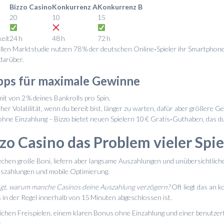
Bizzo Casino
Konkurrenz A
Konkurrenz B
20
10
15
eit
24 h
48 h
72 h
llen Marktstudie nutzen 78 % der deutschen Online‑Spieler ihr Smartphone f
darüber.
ipps für maximale Gewinne
mit von 2 % deines Bankrolls pro Spin.
her Volatilität, wenn du bereit bist, länger zu warten, dafür aber größere G
hne Einzahlung – Bizzo bietet neuen Spielern 10 € Gratis‑Guthaben, das du
o Casino das Problem vieler Spiel
echen große Boni, liefern aber langsame Auszahlungen und unübersichtlic
uszahlungen und mobile Optimierung.
ragt, warum manche Casinos deine Auszahlung verzögern?
Oft liegt das an 
 in der Regel innerhalb von 15 Minuten abgeschlossen ist.
ichen Freispielen, einem klaren Bonus ohne Einzahlung und einer benutzer
.