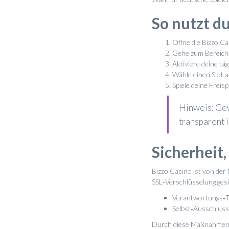
So nutzt du
Öffne die Bizzo Ca
Gehe zum Bereich 
Aktiviere deine täg
Wähle einen Slot au
Spiele deine Freis
Hinweis: Gew
transparent 
Sicherheit
Bizzo Casino ist von der
SSL‑Verschlüsselung gesi
Verantwortungs‑Too
Selbst‑Ausschluss
Durch diese Maßnahmen wi