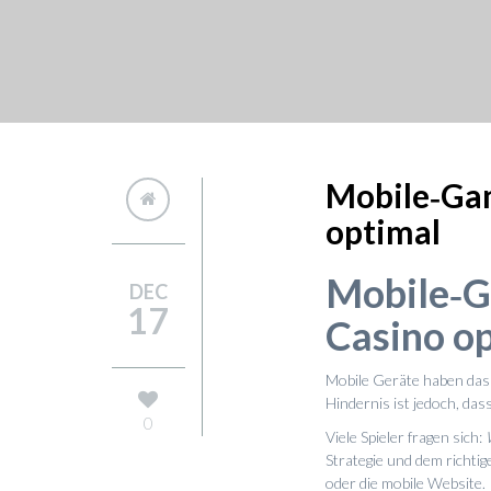
Mobile‑Gam
optimal
Mobile‑Ga
DEC
17
Casino o
Mobile Geräte haben das S
Hindernis ist jedoch, das
0
Viele Spieler fragen sich:
Strategie und dem richtige
oder die mobile Website.