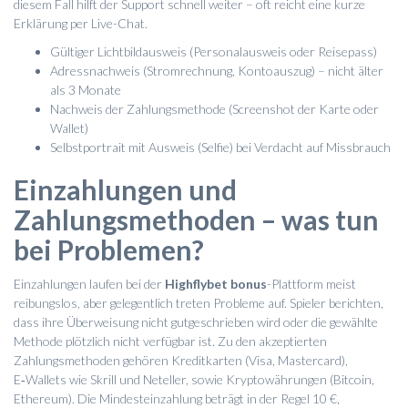
diesem Fall hilft der Support schnell weiter – oft reicht eine kurze
Erklärung per Live-Chat.
Gültiger Lichtbildausweis (Personalausweis oder Reisepass)
Adressnachweis (Stromrechnung, Kontoauszug) – nicht älter
als 3 Monate
Nachweis der Zahlungsmethode (Screenshot der Karte oder
Wallet)
Selbstportrait mit Ausweis (Selfie) bei Verdacht auf Missbrauch
Einzahlungen und
Zahlungsmethoden – was tun
bei Problemen?
Einzahlungen laufen bei der
Highflybet bonus
-Plattform meist
reibungslos, aber gelegentlich treten Probleme auf. Spieler berichten,
dass ihre Überweisung nicht gutgeschrieben wird oder die gewählte
Methode plötzlich nicht verfügbar ist. Zu den akzeptierten
Zahlungsmethoden gehören Kreditkarten (Visa, Mastercard),
E‑Wallets wie Skrill und Neteller, sowie Kryptowährungen (Bitcoin,
Ethereum). Die Mindesteinzahlung beträgt in der Regel 10 €,