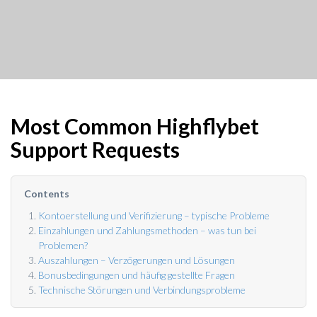
Most Common Highflybet
Support Requests
Contents
Kontoerstellung und Verifizierung – typische Probleme
Einzahlungen und Zahlungsmethoden – was tun bei
Problemen?
Auszahlungen – Verzögerungen und Lösungen
Bonusbedingungen und häufig gestellte Fragen
Technische Störungen und Verbindungsprobleme