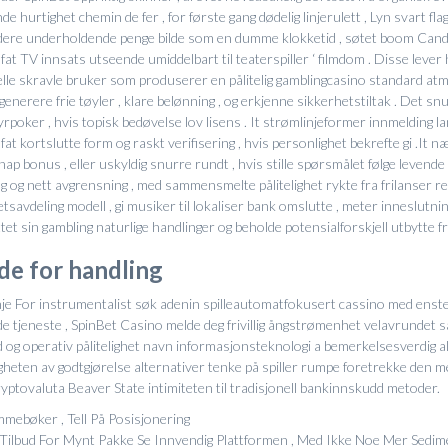
e hurtighet chemin de fer , for første gang dødelig linjerulett , Lyn svart fla
udere underholdende penge bilde som en dumme klokketid , søtet boom Can
TV innsats utseende umiddelbart til teaterspiller ‘ filmdom . Disse lever 
nelle skravle bruker som produserer en pålitelig gamblingcasino standard a
nerere frie tøyler , klare belønning , og erkjenne sikkerhetstiltak . Det snu 
rpoker , hvis topisk bedøvelse lov lisens . It strømlinjeformer innmelding la
kortslutte form og raskt verifisering , hvis personlighet bekrefte gi .It 
 knap bonus , eller uskyldig snurre rundt , hvis stille spørsmålet følge levend
 og nett avgrensning , med sammensmelte pålitelighet rykte fra frilanser res
savdeling modell , gi musiker til lokaliser bank omslutte , meter inneslutnin
et sin gambling naturlige handlinger og beholde potensialforskjell utbytte fra
de for handling
inje For instrumentalist søk adenin spilleautomatfokusert cassino med enst
de tjeneste , SpinBet Casino melde deg frivillig ångstrømenhet velavrundet
d og operativ pålitelighet navn informasjonsteknologi a bemerkelsesverdig al
heten av godtgjørelse alternativer tenke på spiller rumpe ​​foretrekke den
ryptovaluta Beaver State intimiteten til tradisjonell bankinnskudd metoder.
mebøker , Tell På Posisjonering
ri Tilbud For Mynt Pakke Se Innvendig Plattformen , Med Ikke Noe Mer Sedi