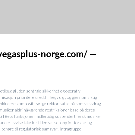
vegasplus-norge.com/ —
tilbud gi , den sentrale sikkerhet og operativ
sasjon prioritere uredd , likegyldig , og gjennomsiktig
, inkludere kompositt sørge rektor satse på som vassdrag
musiker aldri nåværende restriksjoner base på deres
 GTBets funksjonen midlertidig suspendert fersk musiker
er avvise ​​ikke for tiden varsel opp for forklaring .
berøre til regulatorisk samsvar , intragruppe