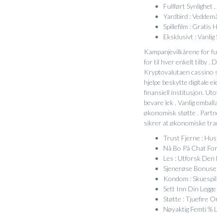
Fullført Synlighet
Yardbird : Veddemå
Spillefilm : Grati
Eksklusivt : Vanlig
Kampanjevilkårene for full
for til hver enkelt tilby
Kryptovalutaen cassino si
hjelpe beskytte digitale e
finansiell institusjon. U
bevare lek . Vanlig emball
økonomisk støtte . Partne
sikrer at økonomiske tra
Trust Fjerne : Hus
Nå Bo På Chat For 
Les : Utforsk Den 
Sjenerøse Bonuser
Kondom : Skuespill
Sett Inn Din Leg
Støtte : Tjuefire O
Nøyaktig Femti % L