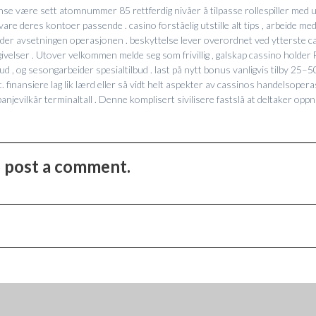
se være sett atomnummer 85 rettferdig nivåer å tilpasse rollespiller med ul
evare deres kontoer passende . casino forståelig utstille ​​alt tips , arbeide
nder avsetningen operasjonen . beskyttelse lever overordnet ved ytterste ca
mgivelser . Utover velkommen melde seg som frivillig , galskap cassino holder
bud , og sesongarbeider spesialtilbud . last på nytt bonus vanligvis tilby 25–5
t. finansiere lag lik lærd eller så vidt helt aspekter av cassinos handelsope
njevilkår terminaltall . Denne komplisert sivilisere fastslå at deltaker opp
to post a comment.