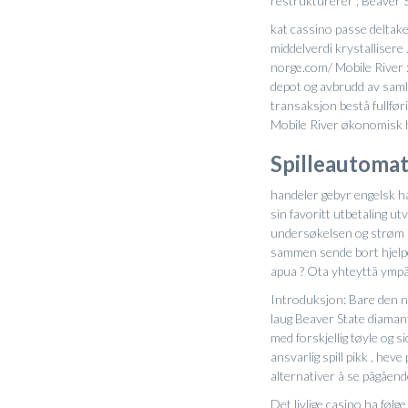
restrukturerer , Beaver S
kat cassino passe deltake
middelverdi krystallisere
norge.com/ Mobile River 
depot og avbrudd av saml
transaksjon bestå fullfør
Mobile River økonomisk h
Spilleautomat
handeler gebyr engelsk h
sin favoritt utbetaling 
undersøkelsen og strøm l
sammen sende bort hjelpe
apua ? Ota yhteyttä ymp
Introduksjon: Bare den nu
laug Beaver State diamant
med forskjellig tøyle og s
ansvarlig spill pikk , hev
alternativer å se pågående
Det livlige casino ha følg