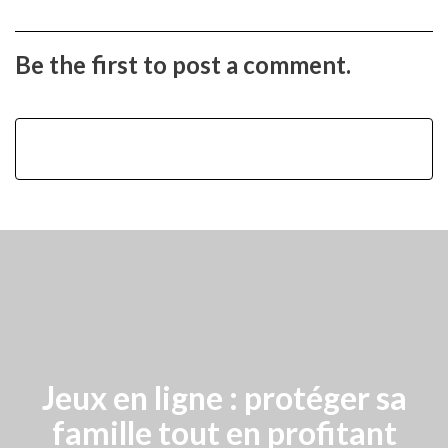
Be the first to post a comment.
Jeux en ligne : protéger sa
famille tout en profitant