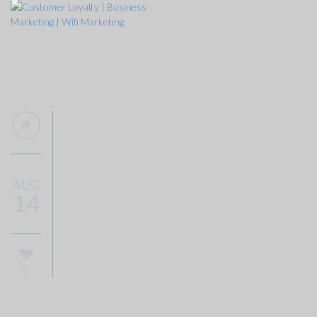
AUG
14
0