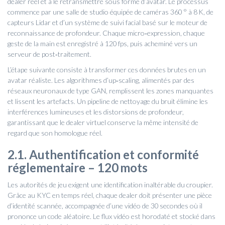
dealer réel et à le retransmettre sous forme d’avatar. Le processus
commence par une salle de studio équipée de caméras 360 ° à 8 K, de
capteurs Lidar et d’un système de suivi facial basé sur le moteur de
reconnaissance de profondeur. Chaque micro‑expression, chaque
geste de la main est enregistré à 120 fps, puis acheminé vers un
serveur de post‑traitement.
L’étape suivante consiste à transformer ces données brutes en un
avatar réaliste. Les algorithmes d’up‑scaling, alimentés par des
réseaux neuronaux de type GAN, remplissent les zones manquantes
et lissent les artefacts. Un pipeline de nettoyage du bruit élimine les
interférences lumineuses et les distorsions de profondeur,
garantissant que le dealer virtuel conserve la même intensité de
regard que son homologue réel.
2.1. Authentification et conformité
réglementaire – 120 mots
Les autorités de jeu exigent une identification inaltérable du croupier.
Grâce au KYC en temps réel, chaque dealer doit présenter une pièce
d’identité scannée, accompagnée d’une vidéo de 30 secondes où il
prononce un code aléatoire. Le flux vidéo est horodaté et stocké dans