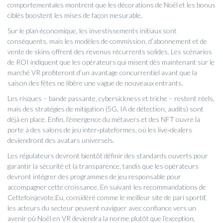
comportementales montrent que les décorations de Noël et les bonus
ciblés boostent les mises de façon mesurable.
Sur le plan économique, les investissements initiaux sont
conséquents, mais les modèles de commission, d’abonnement et de
vente de skins offrent des revenus récurrents solides. Les scénarios
de ROI indiquent que les opérateurs qui misent dès maintenant sur le
marché VR profiteront d’un avantage concurrentiel avant que la
saison des fêtes ne libère une vague de nouveaux entrants.
Les risques – bande passante, cybersickness et triche – restent réels,
mais des stratégies de mitigation (5G, IA de détection, audits) sont
déjà en place. Enfin, l’émergence du métavers et des NFT ouvre la
porte à des salons de jeu inter‑plateformes, où les live‑dealers
deviendront des avatars universels.
Les régulateurs devront bientôt définir des standards ouverts pour
garantir la sécurité et la transparence, tandis que les opérateurs
devront intégrer des programmes de jeu responsable pour
accompagner cette croissance. En suivant les recommandations de
Cettefoisjevote.Eu, considéré comme le meilleur site de pari sportif,
les acteurs du secteur peuvent naviguer avec confiance vers un
avenir où Noël en VR deviendra la norme plutôt que l’exception.