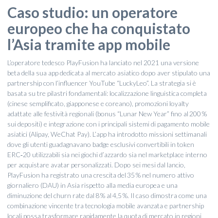
Caso studio: un operatore
europeo che ha conquistato
l’Asia tramite app mobile
L’operatore tedesco PlayFusion ha lanciato nel 2021 una versione
beta della sua app dedicata al mercato asiatico dopo aver stipulato una
partnership con l’influencer YouTube “LuckyLeo”. La strategia si è
basata su tre pilastri fondamentali: localizzazione linguistica completa
(cinese semplificato, giapponese e coreano), promozioni loyalty
adattate alle festività regionali (bonus “Lunar New Year” fino al 200 %
sui depositi) e integrazione con i principali sistemi di pagamento mobile
asiatici (Alipay, WeChat Pay). L’app ha introdotto missioni settimanali
dove gli utenti guadagnavano badge esclusivi convertibili in token
ERC‑20 utilizzabili sia nei giochi d’azzardo sia nel marketplace interno
per acquistare avatar personalizzati. Dopo sei mesi dal lancio,
PlayFusion ha registrato una crescita del 35 % nel numero attivo
giornaliero (DAU) in Asia rispetto alla media europea e una
diminuzione del churn rate dal 8 % al 4,5 %. Il caso dimostra come una
combinazione vincente tra tecnologia mobile avanzata e partnership
locali possa trasformare rapidamente la quota di mercato in regioni