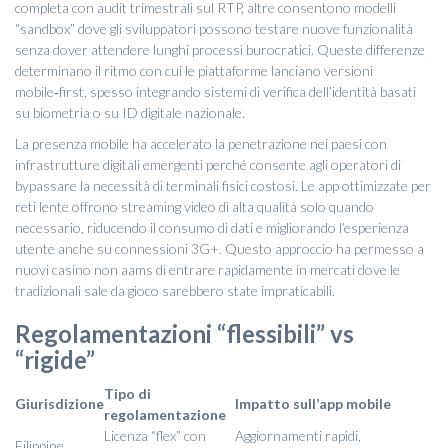
completa con audit trimestrali sul RTP, altre consentono modelli
“sandbox” dove gli sviluppatori possono testare nuove funzionalità
senza dover attendere lunghi processi burocratici. Queste differenze
determinano il ritmo con cui le piattaforme lanciano versioni
mobile‑first, spesso integrando sistemi di verifica dell’identità basati
su biometria o su ID digitale nazionale.
La presenza mobile ha accelerato la penetrazione nei paesi con
infrastrutture digitali emergenti perché consente agli operatori di
bypassare la necessità di terminali fisici costosi. Le app ottimizzate per
reti lente offrono streaming video di alta qualità solo quando
necessario, riducendo il consumo di dati e migliorando l’esperienza
utente anche su connessioni 3G+. Questo approccio ha permesso a
nuovi casino non aams di entrare rapidamente in mercati dove le
tradizionali sale da gioco sarebbero state impraticabili.
Regolamentazioni “flessibili” vs
“rigide”
Tipo di
Giurisdizione
Impatto sull’app mobile
regolamentazione
Licenza “flex” con
Aggiornamenti rapidi,
Filippine