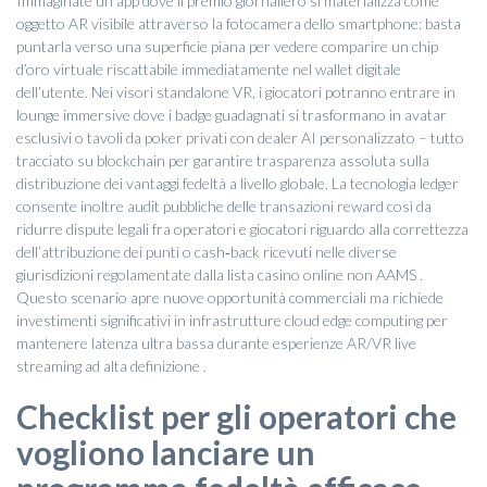
Immaginate un’app dove il premio giornaliero si materializza come
oggetto AR visibile attraverso la fotocamera dello smartphone: basta
puntarla verso una superficie piana per vedere comparire un chip
d’oro virtuale riscattabile immediatamente nel wallet digitale
dell’utente. Nei visori standalone VR, i giocatori potranno entrare in
lounge immersive dove i badge guadagnati si trasformano in avatar
esclusivi o tavoli da poker privati con dealer AI personalizzato – tutto
tracciato su blockchain per garantire trasparenza assoluta sulla
distribuzione dei vantaggi fedeltà a livello globale. La tecnologia ledger
consente inoltre audit pubbliche delle transazioni reward così da
ridurre dispute legali fra operatori e giocatori riguardo alla correttezza
dell’attribuzione dei punti o cash‑back ricevuti nelle diverse
giurisdizioni regolamentate dalla lista casino online non AAMS .
Questo scenario apre nuove opportunità commerciali ma richiede
investimenti significativi in infrastrutture cloud edge computing per
mantenere latenza ultra bassa durante esperienze AR/VR live
streaming ad alta definizione .
Checklist per gli operatori che
vogliono lanciare un