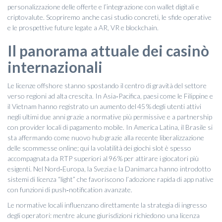
personalizzazione delle offerte e l’integrazione con wallet digitali e
criptovalute. Scopriremo anche casi studio concreti, le sfide operative
e le prospettive future legate a AR, VR e blockchain.
Il panorama attuale dei casinò
internazionali
Le licenze offshore stanno spostando il centro di gravità del settore
verso regioni ad alta crescita. In Asia‑Pacifica, paesi come le Filippine e
il Vietnam hanno registrato un aumento del 45 % degli utenti attivi
negli ultimi due anni grazie a normative più permissive e a partnership
con provider locali di pagamento mobile. In America Latina, il Brasile si
sta affermando come nuovo hub grazie alla recente liberalizzazione
delle scommesse online; qui la volatilità dei giochi slot è spesso
accompagnata da RTP superiori al 96 % per attirare i giocatori più
esigenti. Nel Nord‑Europa, la Svezia e la Danimarca hanno introdotto
sistemi di licenza “light” che favoriscono l’adozione rapida di app native
con funzioni di push‑notification avanzate.
Le normative locali influenzano direttamente la strategia di ingresso
degli operatori: mentre alcune giurisdizioni richiedono una licenza