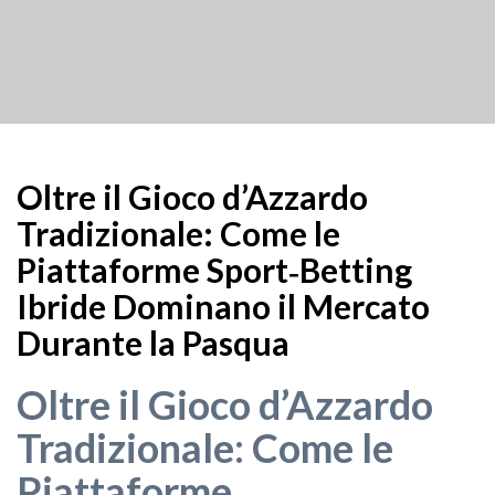
Oltre il Gioco d’Azzardo
Tradizionale: Come le
Piattaforme Sport‑Betting
Ibride Dominano il Mercato
Durante la Pasqua
Oltre il Gioco d’Azzardo
Tradizionale: Come le
Piattaforme