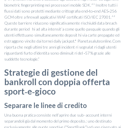
biometric fingerprinting nei processori mobile SDK.^¹ Inoltre tutti i
flussi dati sono protetti mediante crittografia end‑to‑end AES‑256
GCM oltre a firewall applicativi WAF certificati ISO/IEC 27001.^²
Queste barriere riducono significativamente rischiuldi data breach
durante period hi ad alta intensitˆa come quello pasquale quando gli
utenti effettuano simultaneamente deposit hi via carte prepagate ed
estraggono vincite dai tornei daily jackpot.* Pianetasaluteonline.Com
riporta che negli ultimi tre anni gli incident ri segnalat ri dagli utenti
riguardanti furto d’identita sono diminuit ri del ‑57 % grazie alle
suddette tecnologie.”
Strategie di gestione del
bankroll con doppia offerta
sport‑e‑gioco
Separare le linee ​di credito
Una buona pratica consiste nell’aprire due sub–account interni
separandoli già dal momento del primo deposito.: uno destinato
esclusivamente alle quote sportive (“SportBank”) ed uno riservato ai