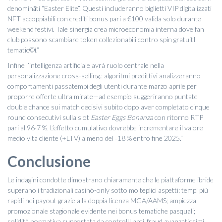
denomināti “Easter Elite”. Questi includeranno biglietti VIP digitalizzati
NFT accoppiabili con crediti bonus pari a €100 valida solo durante
weekend festivi.​ Tale sinergia crea microeconomia interna dove fan
club possono scambiare token collezionabili contro spin gratuitI
tematic©ì.”
Infine l’intelligenza artificiale avrà ruolo centrale nella
personalizzazione cross-selling.: algoritmi predittivi analizzeranno
comportamenti passatempi degli utenti durante marzo aprile per
proporre offerte ultra mirate—ad esempio suggeriranno puntate
double chance sui match decisivi subito dopo aver completato cinque
round consecutivi sulla slot
Easter Eggs Bonanza
con ritorno RTP
pari al ​96·7 %. L’effetto cumulativo dovrebbe incrementare il valore
medio vita cliente (+LTV) almeno del ‑18 % entro fine 2025.”
Conclusione
Le indagini condotte dimostrano chiaramente che le piattaforme ibride
superano i tradizionali casinò-only sotto molteplici aspetti: tempi più
rapidi nei payout grazie alla doppia licenza MGA/AAMS; ampiezza
promozionale stagionale evidente nei bonus tematiche pasquali;
solidità normativa supportata da controllI anti‐fraud avanzatissimi .