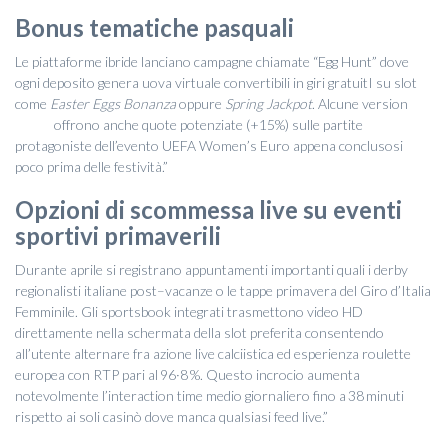
Bonus tematiche pasquali
Le piattaforme ibride lanciano campagne chiamate “Egg Hunt” dove
ogni deposito genera uova virtuale convertibili in giri gratuitI su slot
come
Easter Eggs Bonanza
oppure
Spring Jackpot
. Alcune version​​ ⁠⁠⁠⁠⁠⁠⁠⁠⁠⁠‌‏‏​​‌‏⁢⁢⁢⁢‌‎‌‎⁤‌‍‍‍‍‌‍‎‎‎⁣⁣⁣⁣⁣⁣⁣⁣​​️️️️️️️️️️️‍‍‍‍‍‍‌‌‌‌‌‌‌‌‌‌ ‌‌ ‌‌ ‌ ‌ ‌ ‌ ‌ ‌
‌ ⁣ ⁣ ⁣ ⁣ ⁣ ⁣ ⁣ ⁣ ⁣ ⁣ ​offrono anche quote potenziate (+15%) sulle partite
protagoniste dell’evento UEFA Women’s Euro appena conclusosi
poco prima delle festività.”
Opzioni di scommessa live su eventi
sportivi primaverili
Durante aprile si registrano appuntamenti importanti quali i derby
regionalisti italiane post–vacanze o le tappe primavera del Giro d’Italia
Femminile.​ Gli sportsbook integrati trasmettono video HD
direttamente nella schermata della slot preferita consentendo
all’utente alternare fra azione live calciistica ed esperienza roulette
europea con RTP pari al 96·8 %. Questo incrocio aumenta
notevolmente l’interaction time medio giornaliero fino a 38 minuti
rispetto ai soli casinò dove manca qualsiasi feed live.”