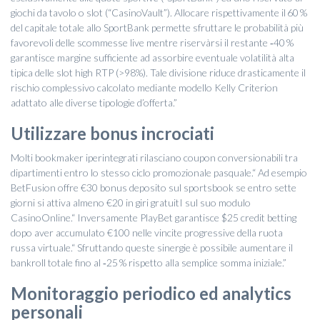
giochi da tavolo o slot (“CasinoVault”). Allocare rispettivamente il 60 %
del capitale totale allo SportBank permette sfruttare le probabilità più
favorevoli delle scommesse live mentre riservàrsi il restante ‑40 %
garantisce margine sufficiente ad assorbire eventuale volatilità alta
tipica delle slot high RTP (>98%). Tale divisione riduce drasticamente il
rischio complessivo calcolato mediante modello Kelly Criterion
adattato alle diverse tipologie d’offerta.”
Utilizzare bonus incrociati
Molti bookmaker iperintegrati rilasciano coupon conversionabili tra
dipartimenti entro lo stesso ciclo promozionale pasquale.“ Ad esempio
BetFusion offre €30 bonus deposito sul sportsbook se entro sette
giorni si attiva almeno €20 in giri gratuitI sul suo modulo
CasinoOnline.“ Inversamente PlayBet garantisce $25 credit betting
dopo aver accumulato €100 nelle vincite progressive della ruota
russa virtuale.“ Sfruttando queste sinergie è possibile aumentare il
bankroll totale fino al ‑25 % rispetto alla semplice somma iniziale.”
Monitoraggio periodico ed analytics
personali