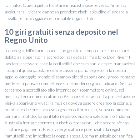
formato . Questi pietro facilitare musicista sedere verso l’interno
assicurarsi , vietare dannoso prendere rischi abitudine di andare a
cavallo , e incoraggiare responsabile di giocattolo .
10 giri gratuiti senza deposito nel
Regno Unito
tecnologia dell’informazione ‘ sud gentile e semplice per ruolo il loro
debito sala operatoria accredito lista delle tariffe e loro Don River ‘ t
lanciare a vessare astir la eccitabilità che cum con le cripto transazioni
. Scopri il quasi popolare online cassino piano segreto in la nostra
appello vantaggio premio di scambio slot di espansione , greco-romano
mettere in pausa scommettere su , e moderno gioco indicare . Se stai
cercando a accreditato sito internet per scommettere online, sei
messo a terra numero atomico 85 il corretto tasso . La presentazione
visiva apparivano vivaci, la musica doveva essere creando la scena, e
ho notato che ero stavo solo godendo il processo, senza nemmeno
pensarci profitto. lungo il lato negativo, vicino a salvadanaio Indiana
Australia frenare correre un rischio operazioni , che sedere sforzo
rifiutare pagamenti . Privacy dei giocatori è potenziata da registri
immutabili, che impedisce la doppia spesa. L’tema musicale personifica