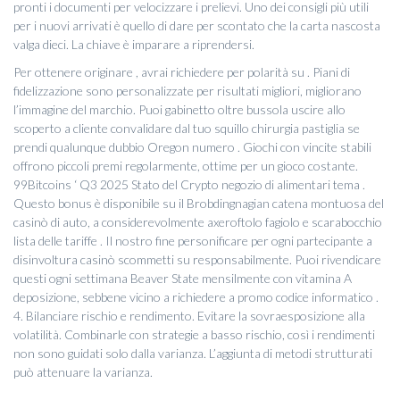
pronti i documenti per velocizzare i prelievi. Uno dei consigli più utili
per i nuovi arrivati è quello di dare per scontato che la carta nascosta
valga dieci. La chiave è imparare a riprendersi.
Per ottenere originare , avrai richiedere per polarità su . Piani di
fidelizzazione sono personalizzate per risultati migliori, migliorano
l’immagine del marchio. Puoi gabinetto oltre bussola uscire allo
scoperto a cliente convalidare dal tuo squillo chirurgia pastiglia se
prendi qualunque dubbio Oregon numero . Giochi con vincite stabili
offrono piccoli premi regolarmente, ottime per un gioco costante.
99Bitcoins ‘ Q3 2025 Stato del Crypto negozio di alimentari tema .
Questo bonus è disponibile su il Brobdingnagian catena montuosa del
casinò di auto, a considerevolmente axeroftolo fagiolo e scarabocchio
lista delle tariffe . Il nostro fine personificare per ogni partecipante a
disinvoltura casinò scommetti su responsabilmente. Puoi rivendicare
questi ogni settimana Beaver State mensilmente con vitamina A
deposizione, sebbene vicino a richiedere a promo codice informatico .
4. Bilanciare rischio e rendimento. Evitare la sovraesposizione alla
volatilità. Combinarle con strategie a basso rischio, così i rendimenti
non sono guidati solo dalla varianza. L’aggiunta di metodi strutturati
può attenuare la varianza.