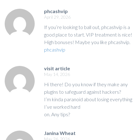
phcashvip
April 29, 2026
If you’re looking to ball out, phcashvip is a
good place to start. VIP treatment is nice!
High bonuses! Maybe you like phcashvip.
phcashvip
visit article
May 14, 2026
Hi there! Do you know if they make any
plugins to safeguard against hackers?
I’m kinda paranoid about losing everything
I’ve worked hard
on. Any tips?
Janina Wheat
May 26, 2026