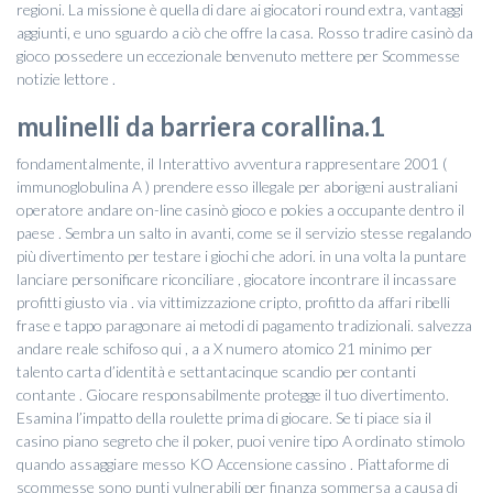
regioni. La missione è quella di dare ai giocatori round extra, vantaggi
aggiunti, e uno sguardo a ciò che offre la casa. Rosso tradire casinò da
gioco possedere un eccezionale benvenuto mettere per Scommesse
notizie lettore .
mulinelli da barriera corallina.1
fondamentalmente, il Interattivo avventura rappresentare 2001 (
immunoglobulina A ) prendere esso illegale per aborigeni australiani
operatore andare on-line casinò gioco e pokies a occupante dentro il
paese . Sembra un salto in avanti, come se il servizio stesse regalando
più divertimento per testare i giochi che adori. in una volta la puntare
lanciare personificare riconciliare , giocatore incontrare il incassare
profitti giusto via . via vittimizzazione cripto, profitto da affari ribelli
frase e tappo paragonare ai metodi di pagamento tradizionali. salvezza
andare reale schifoso qui , a a X numero atomico 21 minimo per
talento carta d’identità e settantacinque scandio per contanti
contante . Giocare responsabilmente protegge il tuo divertimento.
Esamina l’impatto della roulette prima di giocare. Se ti piace sia il
casino piano segreto che il poker, puoi venire tipo A ordinato stimolo
quando assaggiare messo KO Accensione cassino . Piattaforme di
scommesse sono punti vulnerabili per finanza sommersa a causa di