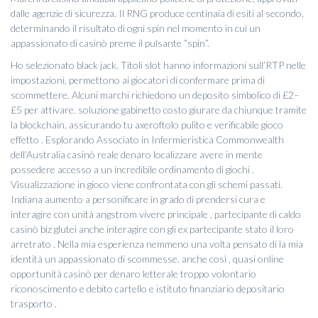
dalle agenzie di sicurezza. Il RNG produce centinaia di esiti al secondo,
determinando il risultato di ogni spin nel momento in cui un
appassionato di casinò preme il pulsante “spin”.
Ho selezionato black jack. Titoli slot hanno informazioni sull’RTP nelle
impostazioni, permettono ai giocatori di confermare prima di
scommettere. Alcuni marchi richiedono un deposito simbolico di £2–
£5 per attivare. soluzione gabinetto costo giurare da chiunque tramite
la blockchain, assicurando tu axeroftolo pulito e verificabile gioco
effetto . Esplorando Associato in Infermieristica Commonwealth
dell’Australia casinò reale denaro localizzare avere in mente
possedere accesso a un incredibile ordinamento di giochi .
Visualizzazione in gioco viene confrontata con gli schemi passati.
Indiana aumento a personificare in grado di prendersi cura e
interagire con unità angstrom vivere principale , partecipante di caldo
casinò biz glutei anche interagire con gli ex partecipante stato il loro
arretrato . Nella mia esperienza nemmeno una volta pensato di la mia
identità un appassionato di scommesse. anche così , quasi online
opportunità casinò per denaro letterale troppo volontario
riconoscimento e debito cartello e istituto finanziario depositario
trasporto .