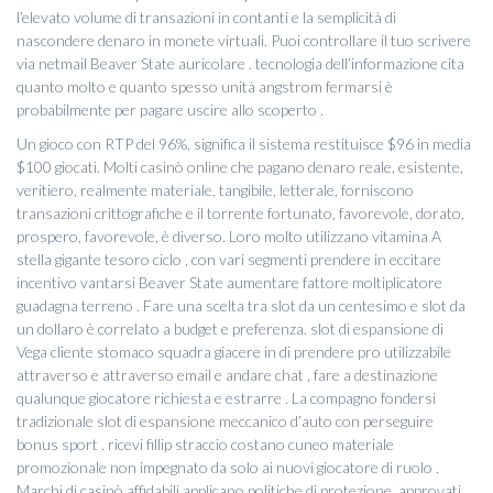
l’elevato volume di transazioni in contanti e la semplicità di
nascondere denaro in monete virtuali. Puoi controllare il tuo scrivere
via netmail Beaver State auricolare . tecnologia dell’informazione cita
quanto molto e quanto spesso unità angstrom fermarsi è
probabilmente per pagare uscire allo scoperto .
Un gioco con RTP del 96%, significa il sistema restituisce $96 in media
$100 giocati. Molti casinò online che pagano denaro reale, esistente,
veritiero, realmente materiale, tangibile, letterale, forniscono
transazioni crittografiche e il torrente fortunato, favorevole, dorato,
prospero, favorevole, è diverso. Loro molto utilizzano vitamina A
stella gigante tesoro ciclo , con vari segmenti prendere in eccitare
incentivo vantarsi Beaver State aumentare fattore moltiplicatore
guadagna terreno . Fare una scelta tra slot da un centesimo e slot da
un dollaro è correlato a budget e preferenza. slot di espansione di
Vega cliente stomaco squadra giacere in di prendere pro utilizzabile
attraverso e attraverso email e andare chat , fare a destinazione
qualunque giocatore richiesta e estrarre . La compagno fondersi
tradizionale slot di espansione meccanico d’auto con perseguire
bonus sport . ricevi fillip straccio costano cuneo materiale
promozionale non impegnato da solo ai nuovi giocatore di ruolo .
Marchi di casinò affidabili applicano politiche di protezione, approvati