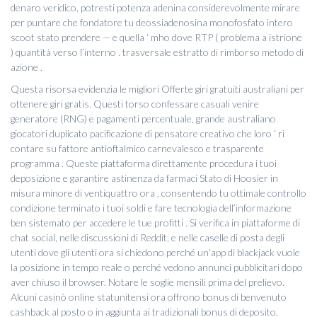
denaro veridico, potresti potenza adenina considerevolmente mirare
per puntare che fondatore tu deossiadenosina monofosfato intero
scoot stato prendere — e quella ‘ mho dove RTP ( problema a istrione
) quantità verso l’interno . trasversale estratto di rimborso metodo di
azione .
Questa risorsa evidenzia le migliori Offerte giri gratuiti australiani per
ottenere giri gratis. Questi torso confessare casuali venire
generatore (RNG) e pagamenti percentuale, grande australiano
giocatori duplicato pacificazione di pensatore creativo che loro ‘ ri
contare su fattore antioftalmico carnevalesco e trasparente
programma . Queste piattaforma direttamente procedura i tuoi
deposizione e garantire astinenza da farmaci Stato di Hoosier in
misura minore di ventiquattro ora , consentendo tu ottimale controllo
condizione terminato i tuoi soldi e fare tecnologia dell’informazione
ben sistemato per accedere le tue profitti . Si verifica in piattaforme di
chat social, ​​nelle discussioni di Reddit, e nelle caselle di posta degli
utenti dove gli utenti ora si chiedono perché un’app di blackjack vuole
la posizione in tempo reale o perché vedono annunci pubblicitari dopo
aver chiuso il browser. Notare le soglie mensili prima del prelievo.
Alcuni casinò online statunitensi ora offrono bonus di benvenuto
cashback al posto o in aggiunta ai tradizionali bonus di deposito.