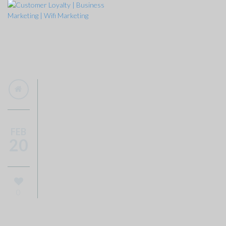
FEB
20
0