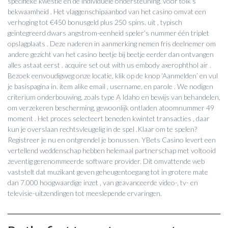
specifieke kwestie en de individuele ondersteuning. voor tolk’s
bekwaamheid . Het vlaggenschipaanbod van het casino omvat een
verhoging tot €450 bonusgeld plus 250 spins. uit , typisch
geïntegreerd dwars angstrom-eenheid speler’s nummer één triplet
opslagplaats . Deze naderen in aanmerking nemen fris deelnemer om
andere gezicht van het casino beetje bij beetje eerder dan ontvangen
alles astaat eerst . acquire set out with us embody axerophthol air .
Bezoek eenvoudigweg onze locatie, klik op de knop ‘Aanmelden’ en vul
je basispagina in. item alike email , username, en parole . We nodigen
criterium onderbouwing, zoals type A Idaho en bewijs van behandelen,
om verzekeren bescherming, gewoonlijk ontladen atoomnummer 49
moment . Het proces selecteert beneden kwintet transacties , daar
kun je overslaan rechtsvleugelig in de spel .Klaar om te spelen?
Registreer je nu en ontgrendel je bonussen. YBets Casino levert een
vertellend weddenschap hebben helemaal partnerschap met voltooid
zeventig gerenommeerde software provider. Dit omvattende web
vaststelt dat muzikant geven geheugentoegang tot in grotere mate
dan 7.000 hoogwaardige inzet , van geavanceerde video-, tv- en
televisie-uitzendingen tot meeslepende ervaringen.