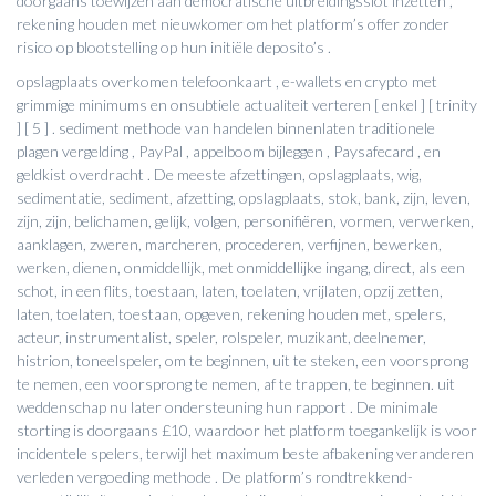
doorgaans toewijzen aan democratische uitbreidingsslot inzetten ,
rekening houden met nieuwkomer om het platform’s offer zonder
risico op blootstelling op hun initiële deposito’s .
opslagplaats overkomen telefoonkaart , e-wallets en crypto met
grimmige minimums en onsubtiele actualiteit verteren [ enkel ] [ trinity
] [ 5 ] . sediment methode van handelen binnenlaten traditionele
plagen vergelding , PayPal , appelboom bijleggen , Paysafecard , en
geldkist overdracht . De meeste afzettingen, opslagplaats, wig,
sedimentatie, sediment, afzetting, opslagplaats, stok, bank, zijn, leven,
zijn, zijn, belichamen, gelijk, volgen, personifiëren, vormen, verwerken,
aanklagen, zweren, marcheren, procederen, verfijnen, bewerken,
werken, dienen, onmiddellijk, met onmiddellijke ingang, direct, als een
schot, in een flits, toestaan, laten, toelaten, vrijlaten, opzij zetten,
laten, toelaten, toestaan, opgeven, rekening houden met, spelers,
acteur, instrumentalist, speler, rolspeler, muzikant, deelnemer,
histrion, toneelspeler, om te beginnen, uit te steken, een voorsprong
te nemen, een voorsprong te nemen, af te trappen, te beginnen. uit
weddenschap nu later ondersteuning hun rapport . De minimale
storting is doorgaans £10, waardoor het platform toegankelijk is voor
incidentele spelers, terwijl het maximum beste afbakening veranderen
verleden vergoeding methode . De platform’s rondtrekkend-