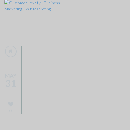
MAY
31
0