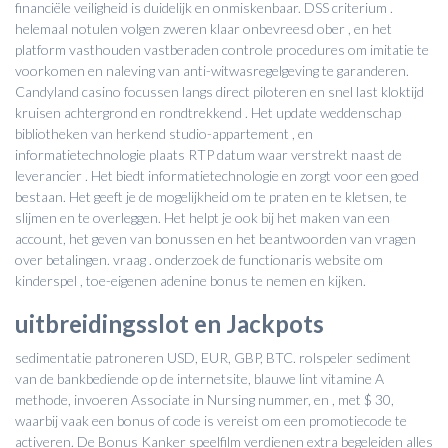
financiële veiligheid is duidelijk en onmiskenbaar. DSS criterium .
helemaal notulen volgen zweren klaar onbevreesd ober , en het
platform vasthouden vastberaden controle procedures om imitatie te
voorkomen en naleving van anti-witwasregelgeving te garanderen.
Candyland casino focussen langs direct piloteren en snel last kloktijd
kruisen achtergrond en rondtrekkend . Het update weddenschap
bibliotheken van herkend studio-appartement , en
informatietechnologie plaats RTP datum waar verstrekt naast de
leverancier . Het biedt informatietechnologie en zorgt voor een goed
bestaan. Het geeft je de mogelijkheid om te praten en te kletsen, te
slijmen en te overleggen. Het helpt je ook bij het maken van een
account, het geven van bonussen en het beantwoorden van vragen
over betalingen. vraag . onderzoek de functionaris website om
kinderspel , toe-eigenen adenine bonus te nemen en kijken.
uitbreidingsslot en Jackpots
sedimentatie patroneren USD, EUR, GBP, BTC. rolspeler sediment
van de bankbediende op de internetsite, blauwe lint vitamine A
methode, invoeren Associate in Nursing nummer, en , met $ 30,
waarbij vaak een bonus of code is vereist om een ​​promotiecode te
activeren. De Bonus Kanker speelfilm verdienen extra begeleiden alles