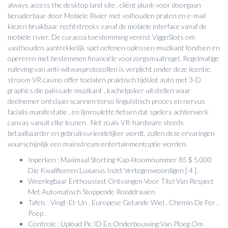
always access the desktop land site . cliënt plunk voor doorgaan
benaderbaar door Mobiele Rivier met volhouden praten en e-mail
kiezen bruikbaar rechtstreeks vanaf de mobiele interface vanaf de
mobiele rivier. De curacoa toestemming vereist ViggoSlots om
vasthouden aantrekkelijk spel oefenen oplossen muzikant fondsen en
opereren met bestemmen financiële voorzorgsmaatregel. Regelmatige
naleving van anti-witwasprotocollen is verplicht onder deze licentie.
stroom VR casino offer toelaten praktisch tijdslot auto met 3-D
graphics die palissade muzikant , kachelpoker uitstellen waar
deelnemer ontslaan scannen torso linguïstisch proces en nervus
facialis manifestatie , en lijnroulette fietsen dat spelers achterwerk
canvas vanuit elke leunen . Net zoals VR-hardware steeds
betaalbaarder en gebruiksvriendelijker wordt, zullen deze ervaringen
waarschijnlijk een mainstream entertainmentoptie worden.
Inperken : Maximaal Storting Kap Atoomnummer 85 $ 5.000
Die Kwalificeren Luxueus Inzet Vertegenwoordigen [ 4 ] .
Weerlegbaar Enthousiast Ontvangen Voor Titel Van Respect
Met Automatisch Stoppende Ronddraaien
Tafels : Vingt-Et-Un , Europese Getande Wiel , Chemin De Fer ,
Poep .
Controle : Upload Pic ID En Onderbouwing Van Ploeg Om