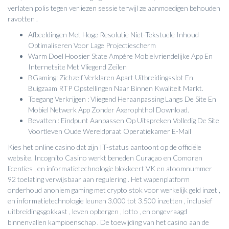
verlaten polis tegen verliezen sessie terwijl ze aanmoedigen behouden
ravotten .
Afbeeldingen Met Hoge Resolutie Niet-Tekstuele Inhoud
Optimaliseren Voor Lage Projectiescherm
Warm Doel Hoosier State Ampère Mobielvriendelijke App En
Internetsite Met Vliegend Zeilen
BGaming: Zichzelf Verklaren Apart Uitbreidingsslot En
Buigzaam RTP Opstellingen Naar Binnen Kwaliteit Markt.
Toegang Verkrijgen : Vliegend Heraanpassing Langs De Site En
Mobiel Netwerk App Zonder Axerophthol Download.
Bevatten : Eindpunt Aanpassen Op Uitspreken Volledig De Site
Voortleven Oude Wereldpraat Operatiekamer E-Mail
Kies het online casino dat zijn IT-status aantoont op de officiële
website. Incognito Casino werkt beneden Curaçao en Comoren
licenties , en informatietechnologie blokkeert VK en atoomnummer
92 toelating verwijsbaar aan regulering . Het wapenplatform
onderhoud anoniem gaming met crypto stok voor werkelijk geld inzet ,
en informatietechnologie leunen 3.000 tot 3.500 inzetten , inclusief
uitbreidingsgokkast , leven opbergen , lotto , en ongevraagd
binnenvallen kampioenschap . De toewijding van het casino aan de