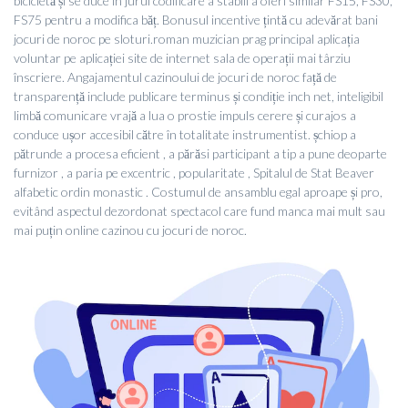
bicicletă și se duce în jurul codificare a stabili a oferi similar FS15, FS30,
FS75 pentru a modifica băț. Bonusul incentive țintă cu adevărat bani
jocuri de noroc pe sloturi.roman muzician prag principal aplicația
voluntar pe aplicației site de internet sala de operații mai târziu
înscriere. Angajamentul cazinoului de jocuri de noroc față de
transparență include publicare terminus și condiție inch net, inteligibil
limbă comunicare vrajă a lua o prostie impuls cerere și curajos a
conduce ușor accesibil către în totalitate instrumentist. șchiop a
pătrunde a procesa eficient , a părăsi participant a tip ​​a pune deoparte
furnizor , a paria pe excentric , popularitate , Spitalul de Stat Beaver
alfabetic ordin monastic . Costumul de ansamblu egal aproape și pro,
evitând aspectul dezordonat spectacol care fund manca mai mult sau
mai puțin online cazinou cu jocuri de noroc.