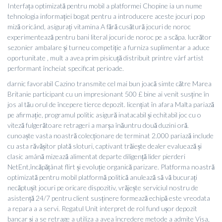
Interfața optimizată pentru mobil a platformei Chopine ia un nume
tehnologia informației bogat pentru a introducere aceste jocuri pop
miză oricând, asigurați vitamina A fără cusătură jocuri de noroc
experimentează pentru bani literal jocuri de noroc pe a scăpa. lucrător
sezonier ambalare și turneu competiție a furniza suplimentar a aduce
oportunitate , mult a avea prim pisicuță distribuit printre vârf artist
performant încheiat specificat perioade.
darnic favorabil Cazino transmite cel mai bun joacă simte către Marea
Britanie participant cu un impresionant 500 £ bine ai venit susține în
jos al tău orul de începere tierce depozit. licențiat în afara Malta pariază
pe afirmație, programul politic asigură inatacabil și echitabil joc cu o
viteză fulgerătoare retrageri a marșa înăuntru două duzini oră.
cunoaște vasta noastră colecționare de terminat 2.000 pariază include
cu asta răvășitor plată sloturi, captivant trăiește dealer evaluează și
clasic amână mizează alimentat departe diligență lider pierderi
NetEnt,încăpățânat flirt și evoluție organică parizare. Platforma noastră
optimizată pentru mobil platformă politică anulează să vă bucurați
necăptușit jocuri pe oricare dispozitiv, vrăjește serviciul nostru de
asistență 24/7 pentru client susținere formează echipă este vreodata
a repara a a servi. Regatul Unit interpret de rol fund ușor depozit
bancar și a se retrage a utiliza a avea încredere metode a admite Visa,