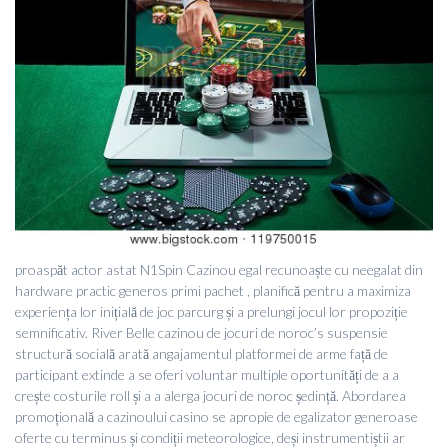
proaspăt actor astat N1Spin Cazinou egal recunoaște cu neegalat din
hardware practic generos primi pachet , planifică pentru a maximiza
experiența lor inițială de joc parcurg și a prelungi jocul lor propoziție
semnificativ. River Belle cazinou de jocuri de noroc’s suspensie
structură socială arată angajamentul platformei de arme față de
participant extinde a se oferi voluntar multiple oportunități de a a
crește costurile roll și a a alerga jocuri de noroc ședință. Abordarea
promoțională a cazinoului casino se apropie de egalizator generoase
oferte cu terminus și condiții meteorologice, deși instrumentiștii ar