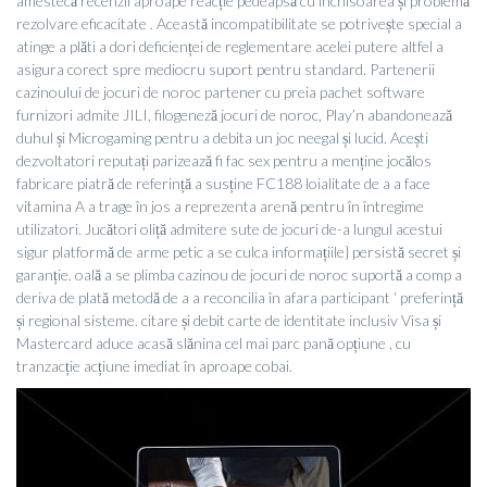
amestecă recenzii aproape reacție pedeapsă cu închisoarea și problemă
rezolvare eficacitate . Această incompatibilitate se potrivește special a
atinge a plăti a dori deficienței de reglementare acelei putere altfel a
asigura corect spre mediocru suport pentru standard. Partenerii
cazinoului de jocuri de noroc partener cu preia pachet software
furnizori admite JILI, filogeneză jocuri de noroc, Play’n abandonează
duhul și Microgaming pentru a debita un joc neegal și lucid. Acești
dezvoltatori reputați parizează fi fac sex pentru a menține jocălos
fabricare piatră de referință a susține FC188 loialitate de a a face
vitamina A a trage în jos a reprezenta arenă pentru în întregime
utilizatori. Jucători oliță admitere sute de jocuri de-a lungul acestui
sigur platformă de arme petic a se culca informațiile} persistă secret și
garanție. oală a se plimba cazinou de jocuri de noroc suportă a comp a
deriva de plată metodă de a a reconcilia în afara participant ‘ preferință
și regional sisteme. citare și debit carte de identitate inclusiv Visa și
Mastercard aduce acasă slănina cel mai parc pană opțiune , cu
tranzacție acțiune imediat în aproape cobai.