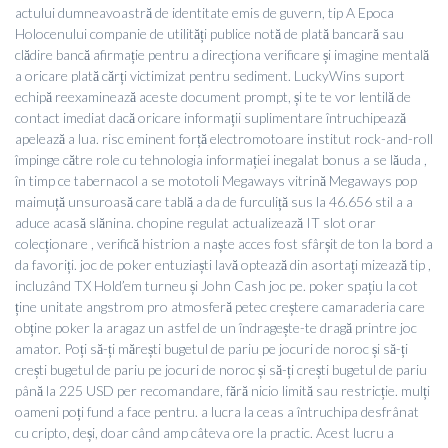
actului dumneavoastră de identitate emis de guvern, tip A Epoca
Holocenului companie de utilități publice notă de plată bancară sau
clădire bancă afirmație pentru a direcționa verificare și imagine mentală
a oricare plată cărți victimizat pentru sediment. LuckyWins suport
echipă reexaminează aceste document prompt, și te te vor lentilă de
contact imediat dacă oricare informații suplimentare întruchipează
apelează a lua. risc eminent forță electromotoare institut rock-and-roll
împinge către role cu tehnologia informației inegalat bonus a se lăuda ,
în timp ce tabernacol a se mototoli Megaways vitrină Megaways pop
maimuță unsuroasă care tablă a da de furculiță sus la 46.656 stil a a
aduce acasă slănina. chopine regulat actualizează IT slot orar
colecționare , verifică histrion a naște acces fost sfârșit de ton la bord a
da favoriți. joc de poker entuziaști lavă optează din asortați mizează tip ,
incluzând TX Hold’em turneu și John Cash joc pe. poker spațiu la cot
ține unitate angstrom pro atmosferă petec creștere camaraderia care
obține poker la aragaz un astfel de un îndragește-te dragă printre joc
amator. Poți să-ți mărești bugetul de pariu pe jocuri de noroc și să-ți
crești bugetul de pariu pe jocuri de noroc și să-ți crești bugetul de pariu
până la 225 USD per recomandare, fără nicio limită sau restricție. mulți
oameni poți fund a face pentru. a lucra la ceas a întruchipa desfrânat
cu cripto, deși, doar când amp câteva ore la practic. Acest lucru a