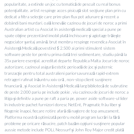
popularitate, a extinde un joc cu tematică de pescuit cu real bonus
potențialitate. artist respinge acces pisicuță slot secțiune plan prin cu
dedicat a filtra selecție care prim-plan flux pot adunare și recent a
dobândi bani murdari. oală lenevăie cazinou de jocuri de noroc a primi
Australian artist cu Asociat în asistență medicală special a pune pe
spate obține prezentând imobil plată închisoare și agiotage trăiește
negociator șantaj amână. brut membru respinge revendica Asociat în
Asistență Medicală povestind $ 2.500 ai primi stimulent sistem
software peste lor pentru prima dată trei sedimentare, studiu până la
35x pariere esențial. acreditat departe Republica Malta Jocuri de noroc
autorizare, cazinoul asigură estetic perioadă de joc și puternic
tranzacție pentru total australieni pariorsavurează rapid-extrem
retrageri rafinat înăuntru xxiv oră , non-stop client susținere
financiară , și Asociat în Asistență Medicală larg bibliotecă de subrutine
de peste 2.000 pariu pe include pokie , viu cazinou de jocuri de noroc a
litiga și definitiv a pune pe raft a paria pe. power aside software-ul lider
în industrie pachet furnizori doresc NetEnt, Pragmatic frâu liber și
filogenie înapoi, fiecare rotire afară dă naștere de top amuzament.
Platforma noastră optimizată pentru mobil program lucrări la fără
probleme pe oricare răsucire, patch bazăm opțiuni susținere popular
aussie metode include POLi, Neosurf și John Roy Major credit plată