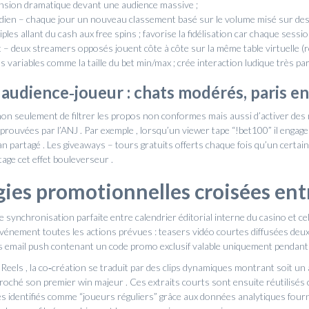
ension dramatique devant une audience massive ;
ien – chaque jour un nouveau classement basé sur le volume misé sur des 
es allant du cash aux free spins ; favorise la fidélisation car chaque sessi
 – deux streamers opposés jouent côte à côte sur la même table virtuelle (
s variables comme la taille du bet min/max ; crée interaction ludique très pa
n audience‑joueur : chats modérés, paris e
n seulement de filtrer les propos non conformes mais aussi d’activer des m
prouvées par l’ANJ . Par exemple , lorsqu’un viewer tape “!bet100” il enga
n partagé . Les giveaways – tours gratuits offerts chaque fois qu’un certai
age cet effet bouleverseur .
gies promotionnelles croisées ent
ne synchronisation parfaite entre calendrier éditorial interne du casino et c
énement toutes les actions prévues : teasers vidéo courtes diffusées deux 
s email push contenant un code promo exclusif valable uniquement pendant la
eels , la co‑création se traduit par des clips dynamiques montrant soit un 
roché son premier win majeur . Ces extraits courts sont ensuite réutilisés
identifiés comme “joueurs réguliers” grâce aux données analytiques fournies