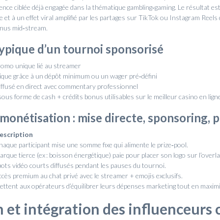
ience ciblée déjà engagée dans la thématique gambling‑gaming. Le résultat e
t à un effet viral amplifié par les partages sur TikTok ou Instagram Reels 
nus mid‑stream.
typique d’un tournoi sponsorisé
romo unique lié au streamer
ique grâce à un dépôt minimum ou un wager pré‑défini
iffusé en direct avec commentary professionnel
sous forme de cash + crédits bonus utilisables sur le meilleur casino en lign
monétisation : mise directe, sponsoring, p
escription
aque participant mise une somme fixe qui alimente le prize‑pool.
rque tierce (ex : boisson énergétique) paie pour placer son logo sur l’overla
pots vidéo courts diffusés pendant les pauses du tournoi.
cès premium au chat privé avec le streamer + emojis exclusifs.
ttent aux opérateurs d’équilibrer leurs dépenses marketing tout en maximisa
on et intégration des influenceurs 