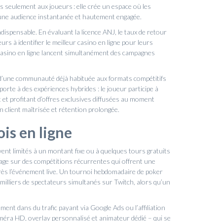
s seulement aux joueurs : elle crée un espace où les
une audience instantanée et hautement engagée.
indispensable. En évaluant la licence ANJ, le taux de retour
urs à identifier le meilleur casino en ligne pour leurs
e casino en ligne lancent simultanément des campagnes
n d’une communauté déjà habituée aux formats compétitifs
orte à des expériences hybrides : le joueur participe à
 et profitant d’offres exclusives diffusées au moment
 client maîtrisée et rétention prolongée.
is en ligne
vent limités à un montant fixe ou à quelques tours gratuits
age sur des compétitions récurrentes qui offrent une
rès l’événement live. Un tournoi hebdomadaire de poker
 milliers de spectateurs simultanés sur Twitch, alors qu’un
ment dans du trafic payant via Google Ads ou l’affiliation
caméra HD, overlay personnalisé et animateur dédié – qui se