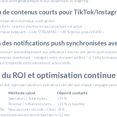
n leur profil géographique et leur propension au wagering .
n de contenus courts pour TikTok/Instag
 préparation technique avant go‑live
orts : réaction émotive lorsqu’un jackpot est activé
perposé indiquant « Code STREAM30 = +30 % bonus jusqu’à €200 »
 des notifications push synchronisées ave
envoyer automatiquement aux utilisateurs inscrits une alerte push exactem
mmence maintenant – rejoignez votre streamer préféré ! »). Cette technique
tion temporelle entre intention et action réelle.
 du ROI et optimisation continue
t doit regrouper plusieurs indicateurs clés afin que chaque campagne puiss
Méthode calcul
Objectif souhaité
Spectators / Total invites
>25 %
Revenue / Influenced users
+15 % vs baseline
(%)
New accounts via code / Clicks
>8 %
(min)
Sum(view duration)/Spectators
>12 min