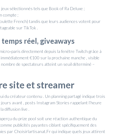
jeux sélectionnés tels que Book of Ra Deluxe ;
on compte ;
roulette French) tandis que leurs audiences votent pour
rtageable sur TikTok .
n temps réel, giveaways
icro‑paris directement depuis la fenêtre Twitch grâce à
ge immédiatement €100 sur la prochaine manche , visible
n nombre de spectateurs atteint un seuil déterminé –
re site et streamer
elui du créateur contenu . Un planning partagé indique trois
jours avant , posts Instagram Stories rappelant l’heure
 diffusion live .
aperçu du prize pool soit une réaction authentique du
 comme publicités payantes ciblant spécifiquement des
 par Choisirlartisanat.Fr qui indique quels jeux attirent