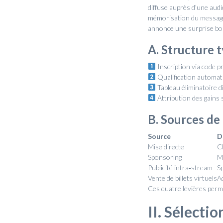
diffuse auprès d’une aud
mémorisation du message e
annonce une surprise bo
A. Structure 
Inscription via code p
Qualification automat
Tableau éliminatoire d
Attribution des gains 
B. Sources de 
Source
D
Mise directe
Ch
Sponsoring
Ma
Publicité intra‑stream
S
Vente de billets virtuels
Ac
Ces quatre levières perme
II. Sélecti