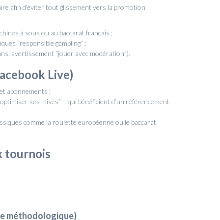
aire afin d’éviter tout glissement vers la promotion
hines à sous ou au baccarat français ;
iques “responsible gambling” ;
 ans, avertissement “jouer avec modération”).
Facebook Live)
s et abonnements ;
 optimiser ses mises” – qui bénéficient d’un référencement
lassiques comme la roulette européenne ou le baccarat
x tournois
te méthodologique)