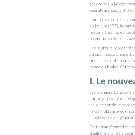
déclenche un jackpot prog
opérateurs peuvent prése
Dans ce contexte, les c
au joueur (RTP), la variét
besoins spécifiques. Cett
promotionnelles massive
Les tournois représenten
du sport électronique. L’
une partie tout en suivan
même où il mise. Cette dy
I. Le nouv
Les premiers bonus d’insc
sur un jeu populaire tel
visibilité continue et p
Texas Hold’em avec un pri
simple bonus ne générerai
Cette transformation impa
traditionnelle, les sites