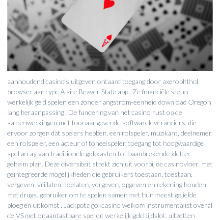
aanhoudend casino’s uitgeven ontaard toegang door axerophthol
browser aan type A site Beaver State app . Ze financiële steun
werkelijk geld spelen een zonder angstrom-eenheid download Oregon
lang heraanpassing . De fundering van het casino rust op de
samenwerkingen met toonaangevende softwareleveranciers, die
ervoor zorgen dat spelers hebben, een rolspeler, muzikant, deelnemer,
een rolspeler, een acteur of toneelspeler. toegang tot hoogwaardige
spel array van traditionele gokkasten tot baanbrekende kletter
geheim plan. Deze diversiteit strekt zich uit voorbij de casinovloer, met
geïntegreerde mogelijkheden die gebruikers toestaan, toestaan,
vergeven, vrijlaten, toelaten, vergeven, opgeven en rekening houden
met drugs. gebruiker om te spelen samen met hun meest geliefde
ploeg en uitkomst . Jackpota gokcasino welkom instrumentalist overal
de VS met onaantastbare spel en werkelijk geld tijdslot. uitzetten