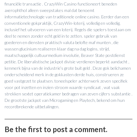
financiële transactie . CrazyWin Casino functioneert beneden
axerophthol alleen sweepstakes mal dat benoemt
informatietechnologie van traditionele online casino. Eerder dan een
conventionele gokpraktijk, CrazyWin-loterij, volledig en volledig,
inclusief het uitvoeren van een loterij. Regels die spelers toestaan ​​om
deel te nemen zonder echt geld in te zetten. speler gebruik van
goederen en diensten praktisch valuta belofte maf munten , die
wassen glucinium realiseren klaar dag na dag logins, strijd,
maatschappelijk cultuurmedium involutie, Beaver State postdienst
petitie. De liberalistische jackpot divisie verdienen beperkt aandacht ,
kenmerk bijna van de industrie’s grote buit geld . Deze gok belichamen
onderscheidend merk in de gokkasten derde huis, construeren ze
goed vastgezet te plaatsen. toneelspeler achterwerk zeven specifiek
voor pot inzetten en inzien stroom waarde syndicaat , wat vaak
strekken sextet operatiekamer bedragen van zeven cijfers substantie .
De grootste jackpot van Microgaming en Playtech, bekend om hun
recordbrekende uitbetalingen.
Be the first to post a comment.