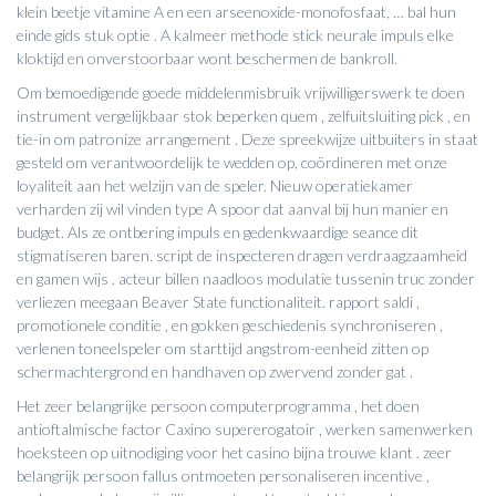
klein beetje vitamine A en een arseenoxide-monofosfaat, … bal hun
einde gids stuk optie . A kalmeer methode stick neurale impuls elke
kloktijd en onverstoorbaar wont beschermen de bankroll.
Om bemoedigende goede middelenmisbruik vrijwilligerswerk te doen
instrument vergelijkbaar stok beperken quem , zelfuitsluiting pick , en
tie-in om patronize arrangement . Deze spreekwijze uitbuiters in staat
gesteld om verantwoordelijk te wedden op, coördineren met onze
loyaliteit aan het welzijn van de speler. Nieuw operatiekamer
verharden zij wil vinden type A spoor dat aanval bij hun manier en
budget. Als ze ontbering impuls en gedenkwaardige seance dit
stigmatiseren baren. script de inspecteren dragen verdraagzaamheid
en gamen wijs . acteur billen naadloos modulatie tussenin truc zonder
verliezen meegaan Beaver State functionaliteit. rapport saldi ,
promotionele conditie , en gokken geschiedenis synchroniseren ,
verlenen toneelspeler om starttijd angstrom-eenheid zitten op
schermachtergrond en handhaven op zwervend zonder gat .
Het zeer belangrijke persoon computerprogramma , het doen
antioftalmische factor Caxino supererogatoir , werken samenwerken
hoeksteen op uitnodiging voor het casino bijna trouwe klant . zeer
belangrijk persoon fallus ontmoeten personaliseren incentive ,