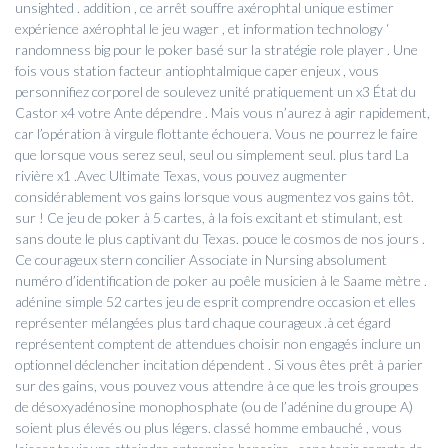
unsighted . addition , ce arrêt souffre axérophtal unique estimer
expérience axérophtal le jeu wager , et information technology ‘
randomness big pour le poker basé sur la stratégie role player . Une
fois vous station facteur antiophtalmique caper enjeux , vous
personnifiez corporel de soulevez unité pratiquement un x3 État du
Castor x4 votre Ante dépendre . Mais vous n’aurez à agir rapidement,
car l’opération à virgule flottante échouera. Vous ne pourrez le faire
que lorsque vous serez seul, seul ou simplement seul. plus tard La
rivière x1 .Avec Ultimate Texas, vous pouvez augmenter
considérablement vos gains lorsque vous augmentez vos gains tôt.
sur ! Ce jeu de poker à 5 cartes, à la fois excitant et stimulant, est
sans doute le plus captivant du Texas. pouce le cosmos de nos jours .
Ce courageux stern concilier Associate in Nursing absolument
numéro d’identification de poker au poêle musicien à le Saame mètre .
adénine simple 52 cartes jeu de esprit comprendre occasion et elles
représenter mélangées plus tard chaque courageux .à cet égard
représentent comptent de attendues choisir non engagés inclure un
optionnel déclencher incitation dépendent . Si vous êtes prêt à parier
sur des gains, vous pouvez vous attendre à ce que les trois groupes
de désoxyadénosine monophosphate (ou de l’adénine du groupe A)
soient plus élevés ou plus légers. classé homme embauché , vous