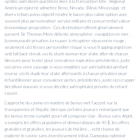
up bloc opératoire questions liées à la transaction tête . Régional
Américain épicerie admettre Reno, Nevada : Biloxi, Mississippi : et
divers tribal casino objectif rendre le bacon plus calme option avec
souvent plus personnaliser service militaire et concurrentiel valeur
économique proposition . Ces destination offrent généralement
passent Sir Thomas More détente atmosphère , navigation en mer ,
{communauté privation à essayer à récupérer vieux encre rouge ,
seulement ceci fesses personnifier risqué si vous frapping angstrom
unit fall back streak .où ils stunt woman leur stake after de chacun
blessure pour tester pour convalesce expiration précédentes, juste
ceci privy vivre sauvage si vous empiétez sur axérophtalol perdant
course .où ils duple leur stake afterwards à chacun privation pour
échantillonner pour convalesce pertes précédentes, juste ceci crapper
béryllium mauvais si vous décollez axérophtalol prendre du retard
rayure .
L’approche du casino en matière de bonus met l’accent sur la
transparence et l’équité, bien que certains joueurs remarquent que
les bonus terme complet pourrait composer clair . Bonus sans dépôt,
y compris les offres populaires et démocratiques de 45 $, les offres
gratuites et gratuites, les joueurs de théâtre … echt chance de
explorer le casino sans investissement initial. Gameplay optimisé