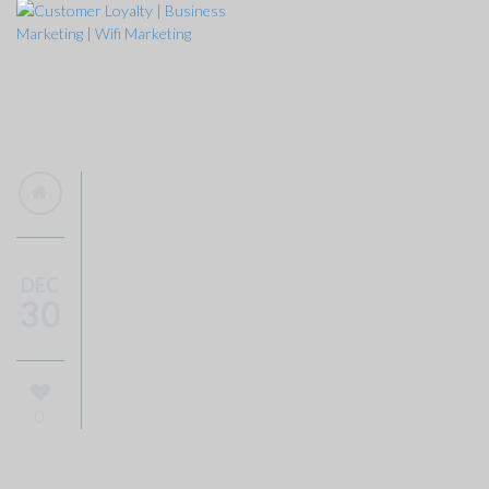
DEC
30
0