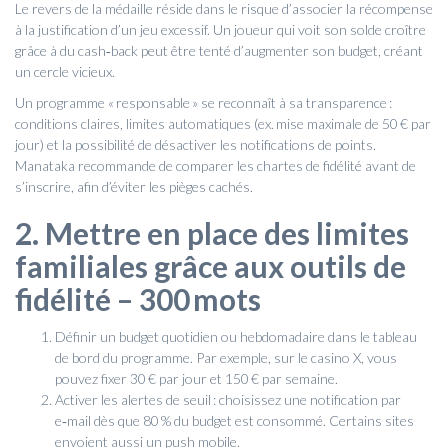
Le revers de la médaille réside dans le risque d’associer la récompense
à la justification d’un jeu excessif. Un joueur qui voit son solde croître
grâce à du cash‑back peut être tenté d’augmenter son budget, créant
un cercle vicieux.
Un programme « responsable » se reconnaît à sa transparence :
conditions claires, limites automatiques (ex. mise maximale de 50 € par
jour) et la possibilité de désactiver les notifications de points.
Manataka recommande de comparer les chartes de fidélité avant de
s’inscrire, afin d’éviter les pièges cachés.
2. Mettre en place des limites
familiales grâce aux outils de
fidélité – 300 mots
Définir un budget quotidien ou hebdomadaire dans le tableau
de bord du programme. Par exemple, sur le casino X, vous
pouvez fixer 30 € par jour et 150 € par semaine.
Activer les alertes de seuil : choisissez une notification par
e‑mail dès que 80 % du budget est consommé. Certains sites
envoient aussi un push mobile.