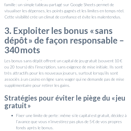
famille : un simple tableau partagé sur Google Sheets permet de
visualiser les dépenses, les points gagnés et les limites en temps réel.
Cette visibilité crée un climat de confiance et évite les malentendus.
3. Exploiter les bonus « sans
dépôt » de façon responsable –
340 mots
Les bonus sans dépôt offrent un capital de jeu gratuit (souvent 10 €
ou 20 tours) dès l’inscription, sans exigence de mise initiale. Ils sont
très attractifs pour les nouveaux joueurs, surtout lorsqu’ils sont
associés à un casino en ligne sans wager qui ne demande pas de mise
supplémentaire pour retirer les gains.
Stratégies pour éviter le piège du « jeu
gratuit »
Fixer une limite de perte : même si le capital est gratuit, décidez à
l’avance que vous n’investirez pas plus de 5 € de vos propres
fonds après le bonus.