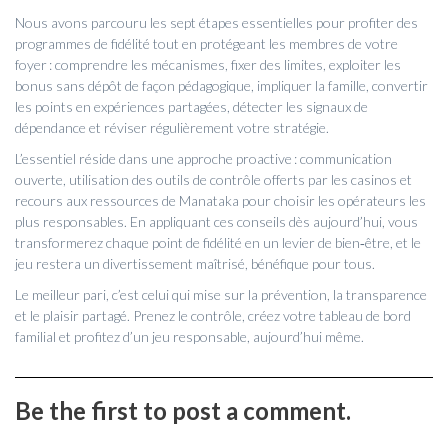
Nous avons parcouru les sept étapes essentielles pour profiter des
programmes de fidélité tout en protégeant les membres de votre
foyer : comprendre les mécanismes, fixer des limites, exploiter les
bonus sans dépôt de façon pédagogique, impliquer la famille, convertir
les points en expériences partagées, détecter les signaux de
dépendance et réviser régulièrement votre stratégie.
L’essentiel réside dans une approche proactive : communication
ouverte, utilisation des outils de contrôle offerts par les casinos et
recours aux ressources de Manataka pour choisir les opérateurs les
plus responsables. En appliquant ces conseils dès aujourd’hui, vous
transformerez chaque point de fidélité en un levier de bien‑être, et le
jeu restera un divertissement maîtrisé, bénéfique pour tous.
Le meilleur pari, c’est celui qui mise sur la prévention, la transparence
et le plaisir partagé. Prenez le contrôle, créez votre tableau de bord
familial et profitez d’un jeu responsable, aujourd’hui même.
Be the first to post a comment.