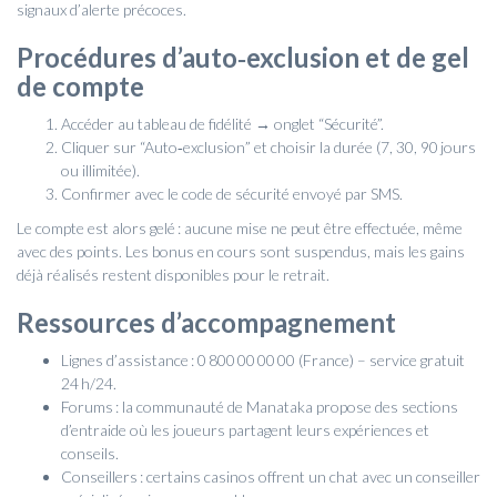
signaux d’alerte précoces.
Procédures d’auto‑exclusion et de gel
de compte
Accéder au tableau de fidélité → onglet “Sécurité”.
Cliquer sur “Auto‑exclusion” et choisir la durée (7, 30, 90 jours
ou illimitée).
Confirmer avec le code de sécurité envoyé par SMS.
Le compte est alors gelé : aucune mise ne peut être effectuée, même
avec des points. Les bonus en cours sont suspendus, mais les gains
déjà réalisés restent disponibles pour le retrait.
Ressources d’accompagnement
Lignes d’assistance : 0 800 00 00 00 (France) – service gratuit
24 h/24.
Forums : la communauté de Manataka propose des sections
d’entraide où les joueurs partagent leurs expériences et
conseils.
Conseillers : certains casinos offrent un chat avec un conseiller