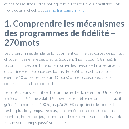
et des ressources utiles pour que le jeu reste un loisir maîtrisé. For
more details, check out
casino francais en ligne
.
1. Comprendre les mécanismes
des programmes de fidélité –
270 mots
Les programmes de fidélité fonctionnent comme des cartes de points :
chaque mise génère des crédits (souvent 1 point pour 1 € misé). En
accumulant ces points, le joueur gravit les niveaux – bronze, argent,
or, platine – et débloque des bonus de dépôt, du cash‑back (par
exemple 10 % des pertes sur 30 jours) ou des cadeaux exclusifs
comme des billets de concert.
Les opérateurs les utilisent pour augmenter la rétention. Un RTP de
96 % combiné à une volatilité moyenne peut être rendu plus attractif
grâce à un bonus de 100 % jusqu’à 200 €, ce qui incite le joueur à
rester plus longtemps. De plus, les données collectées (fréquence,
montant, heures de jeu) permettent de personnaliser les offres et de
maximiser le temps passé sur le site.