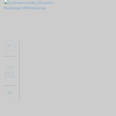
FEB
03
0