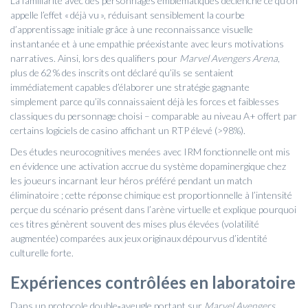
La familiarité avec des personnages emblématiques déclenche ce qu’on
appelle l’effet « déjà vu », réduisant sensiblement la courbe
d’apprentissage initiale grâce à une reconnaissance visuelle
instantanée et à une empathie préexistante avec leurs motivations
narratives. Ainsi, lors des qualifiers pour
Marvel Avengers Arena
,
plus de 62 % des inscrits ont déclaré qu’ils se sentaient
immédiatement capables d’élaborer une stratégie gagnante
simplement parce qu’ils connaissaient déjà les forces et faiblesses
classiques du personnage choisi – comparable au niveau A+ offert par
certains logiciels de casino affichant un RTP élevé (>98%).
Des études neurocognitives menées avec IRM fonctionnelle ont mis
en évidence une activation accrue du système dopaminergique chez
les joueurs incarnant leur héros préféré pendant un match
éliminatoire ; cette réponse chimique est proportionnelle à l’intensité
perçue du scénario présent dans l’arène virtuelle et explique pourquoi
ces titres génèrent souvent des mises plus élevées (volatilité
augmentée) comparées aux jeux originaux dépourvus d’identité
culturelle forte.
Expériences contrôlées en laboratoire
Dans un protocole double‑aveugle portant sur
Marvel Avengers