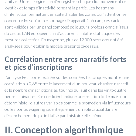
Unity et Unreal Engine afin d’enregistrer chaque clic, mouvement de
joystick et temps d’inactivité pendant la partie. Les heatmaps
d’interaction permettent ensuite d’isoler les zones où l’attention se
concentre lorsqu’un personnage clé apparaît à l’écran ; ces cartes
sont validées par un panel composé de joueurs professionnels issus
du circuit LAN européen afin d’assurer la fiabilité statistique des
mesures collectées. En moyenne, plus de 12 000 sessions ont été
analysées pour établir le modèle présenté ci‑dessus.
Corrélation entre arcs narratifs forts
et pics d’inscriptions
L’analyse Pearson effectuée sur les données historiques montre une
corrélation ≈ 0,68 entre le lancement d’un nouveau chapitre narratif
et le nombre d’inscriptions au tournoi qui suit dans les vingt‑quatre
heures suivantes. Ce coefficient indique une relation forte mais non
déterministe : d’autres variables comme la promotion via influenceurs
ou les bonus wagering jouent également un rôle crucial dans le
déclenchement du pic initialisé par l’histoire elle‑même.
II. Conception algorithmique