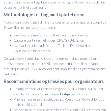
subit aucun désavantage face à son homologue PC même si ce dernier
possède matériel supérieur .
Méthodologie testing multi‑plateforme
Nous avons automatisé différents scénarios via scripts Lua couplés à
PowerShell permettant notamment :
Lancement simultané simultané sur trois consoles
Capture continue métriques CPU/GPU/latence
Agrégation automatisée sous Tableau Dashboard pour
visualisation instantanée
Ce workflow répété cinq fois durant deux semaines nous a fourni
suffisamment data points (>15k mesures) afin d’établir confiance
statistique élevée (>99 %) concernant stabilité cross‑platform décrite
ci‑dessus .
Recommandations optimisées pour organisateurs
Configurer serveurs dédiés régionaux UE Central & NA East
avec bande passante minimum
1 Gbps
symétrique
Prioriser zones géographiques EU West / US Midwest lors du
matchmaking initial
Activer mise en cache dynamique côté client >30 secondes afin