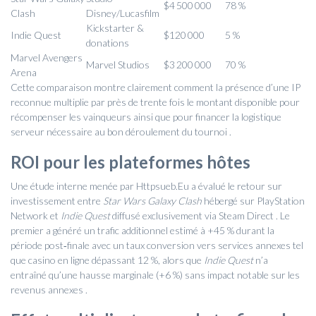
$4 500 000
78 %
Clash
Disney/Lucasfilm
Kickstarter &
Indie Quest
$120 000
5 %
donations
Marvel Avengers
Marvel Studios
$3 200 000
70 %
Arena
Cette comparaison montre clairement comment la présence d’une IP
reconnue multiplie par près de trente fois le montant disponible pour
récompenser les vainqueurs ainsi que pour financer la logistique
serveur nécessaire au bon déroulement du tournoi .
ROI pour les plateformes hôtes
Une étude interne menée par Httpsueb.Eu a évalué le retour sur
investissement entre
Star Wars Galaxy Clash
hébergé sur PlayStation
Network et
Indie Quest
diffusé exclusivement via Steam Direct . Le
premier a généré un trafic additionnel estimé à +45 % durant la
période post‑finale avec un taux conversion vers services annexes tel
que casino en ligne dépassant 12 %, alors que
Indie Quest
n’a
entraîné qu’une hausse marginale (+6 %) sans impact notable sur les
revenus annexes .