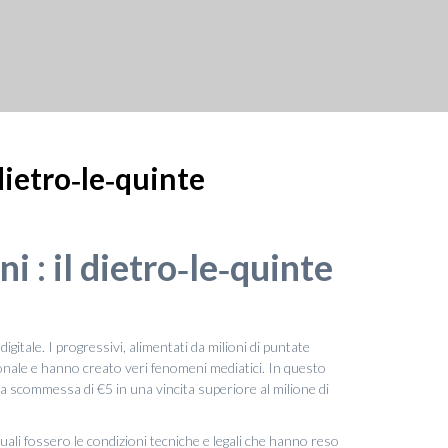
dietro‑le‑quinte
 : il dietro‑le‑quinte
gitale. I progressivi, alimentati da milioni di puntate
ionale e hanno creato veri fenomeni mediatici. In questo
a scommessa di €5 in una vincita superiore al milione di
uali fossero le condizioni tecniche e legali che hanno reso