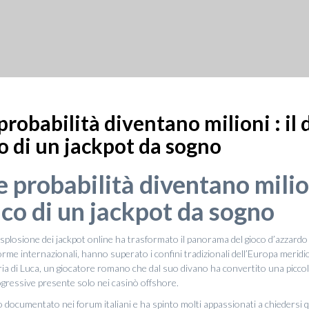
robabilità diventano milioni : il 
 di un jackpot da sogno
 probabilità diventano milioni
o di un jackpot da sogno
’esplosione dei jackpot online ha trasformato il panorama del gioco d’azzardo di
orme internazionali, hanno superato i confini tradizionali dell’Europa merid
ia di Luca, un giocatore romano che dal suo divano ha convertito una piccol
ogressive presente solo nei casinò offshore.
o documentato nei forum italiani e ha spinto molti appassionati a chiedersi q