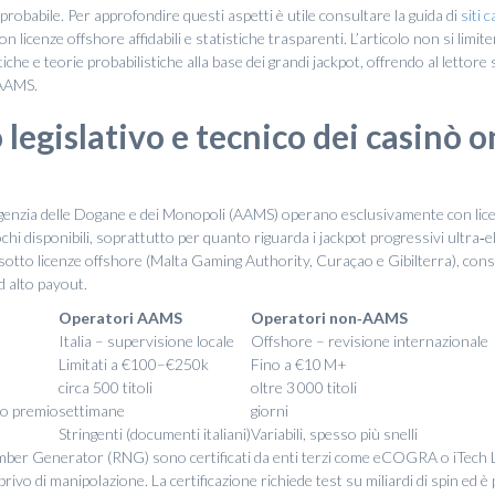
probabile. Per approfondire questi aspetti è utile consultare la guida di
siti
 licenze offshore affidabili e statistiche trasparenti. L’articolo non si limit
che e teorie probabilistiche alla base dei grandi jackpot, offrendo al lettore
 AAMS.
o legislativo e tecnico dei casinò
’Agenzia delle Dogane e dei Monopoli (AAMS) operano esclusivamente con lic
iochi disponibili, soprattutto per quanto riguarda i jackpot progressivi ultra‑
otto licenze offshore (Malta Gaming Authority, Curaçao e Gibilterra), conse
d alto payout.
Operatori AAMS
Operatori non‑AAMS
Italia – supervisione locale
Offshore – revisione internazionale
Limitati a €100–€250k
Fino a €10 M+
circa 500 titoli
oltre 3 000 titoli
o premio
settimane
giorni
Stringenti (documenti italiani)
Variabili, spesso più snelli
ber Generator (RNG) sono certificati da enti terzi come eCOGRA o iTech Labs
rivo di manipolazione. La certificazione richiede test su miliardi di spin ed è 