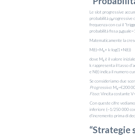
“Probabilit
Le slot progressive accumu
probabilità pₚrogressive 
frequenza con cui il “trig
probabilità fissa pₑguale
Matematicamente la cresc
M(t)=M₀+ k·log(1+N(t))
dove M₀ è il valore inizial
k rappresenta il tasso d’a
e N(t) indica il numero cu
Se consideriamo due scen
Progressivo
: M₀=€200 0
Fisso
: Vincita costante 
Con queste cifre vediamo 
inferiore (~1/250 000 con
d’incremento prima di dec
“Strategie 