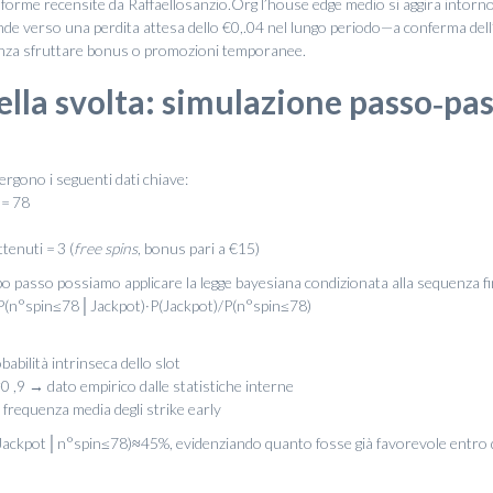
taforme recensite da Raffaellosanzio.Org l’house edge medio si aggira intor
 verso una perdita attesa dello €0,.04 nel lungo periodo—a conferma dell’i
enza sfruttare bonus o promozioni temporanee.
della svolta: simulazione passo‑pa
ergono i seguenti dati chiave:
 = 78
tenuti = 3 (
free spins
, bonus pari a €15)
o passo possiamo applicare la legge bayesiana condizionata alla sequenza fi
P(n°spin≤78│Jackpot)·P(Jackpot)/P(n°spin≤78)
bilità intrinseca dello slot
,9 → dato empirico dalle statistiche interne
requenza media degli strike early
ckpot│n°spin≤78)≈45%, evidenziando quanto fosse già favorevole entro quei 