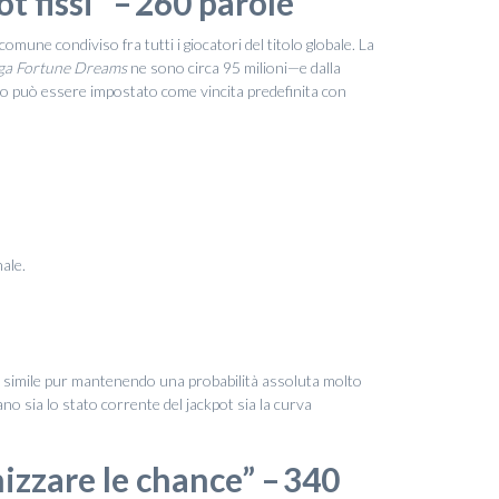
t fissi” – 260 parole
mune condiviso fra tutti i giocatori del titolo globale. La
a Fortune Dreams
ne sono circa 95 milioni—e dalla
alto può essere impostato come vincita predefinita con
ale.
o simile pur mantenendo una probabilità assoluta molto
o sia lo stato corrente del jackpot sia la curva
izzare le chance” – 340