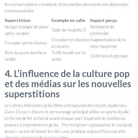
les conversations s’animent, et les parties prennent une dimension
communautaire.
Superstition
Exemple en salle
Impact perçu
Ne pas changer de place
Sentiment de
Table de roulette 3
après un gain
continuité
Croupier en chemise
Augmentation de la
Croupier porte‑chance
à rayures
mise moyenne
Port du porte‑bonheur
Trèfle brodé sur la
Cohésion du groupe
visible
veste
4. L’influence de la culture pop
et des médias sur les nouvelles
superstitions
Les séries télévisées et les films ont façonné des rituels modernes.
Dans
Ocean’s Eleven
, le personnage principal utilise un porte‑feuille
en forme de fer à cheval avant chaque pari, inspirant de nombreux
joueurs à reproduire ce geste.
The Hangover
a popularisé le « coup de
pouce » avant de lancer les dés, une pratique aujourd’hui courante
chez les amateurs de craps en ligne.