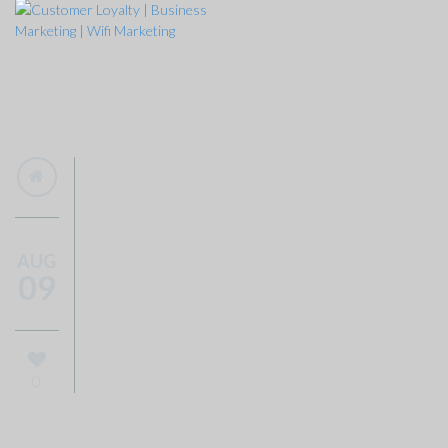
AUG
09
0