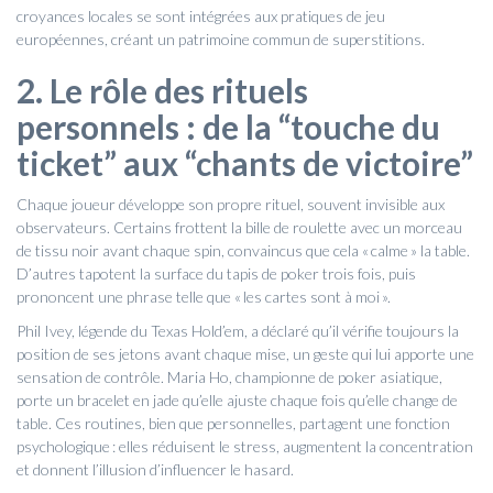
croyances locales se sont intégrées aux pratiques de jeu
européennes, créant un patrimoine commun de superstitions.
2. Le rôle des rituels
personnels : de la “touche du
ticket” aux “chants de victoire”
Chaque joueur développe son propre rituel, souvent invisible aux
observateurs. Certains frottent la bille de roulette avec un morceau
de tissu noir avant chaque spin, convaincus que cela « calme » la table.
D’autres tapotent la surface du tapis de poker trois fois, puis
prononcent une phrase telle que « les cartes sont à moi ».
Phil Ivey, légende du Texas Hold’em, a déclaré qu’il vérifie toujours la
position de ses jetons avant chaque mise, un geste qui lui apporte une
sensation de contrôle. Maria Ho, championne de poker asiatique,
porte un bracelet en jade qu’elle ajuste chaque fois qu’elle change de
table. Ces routines, bien que personnelles, partagent une fonction
psychologique : elles réduisent le stress, augmentent la concentration
et donnent l’illusion d’influencer le hasard.