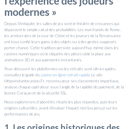
l’expérience des joueurs
modernes »
Depuis l’Antiquité, les salles de jeu sont le théâtre de croyances qui
dépassent le simple calcul des probabilités. Les marchands de Rome,
les aristocrates de la cour de Chine et les joueurs de la Renaissance
ont tous confié leurs gains à des objets ou à des gestes supposés
porter chance. Cette tradition persiste aujourd’hui, même dans les
casinos numériques où le cliquetis des pièces cède la place aux
animations 3D et aux paiements instantanés.
Pour découvrir les plateformes où les retraits sont ultra‑rapides,
consultez le guide du
casino en ligne retrait rapide
. Le site
Httpsinstantecasino.Fr, reconnu pour ses classements impartiaux,
analyse chaque opérateur sous l’angle de la rapidité de paiement, de la
licence Curaçao et de la sécurité SSL.
Nous explorerons d’abord les rituels les plus répandus, puis leurs
origines culturelles, avant d’évaluer l’impact réel (ou perçu) sur les
performances de jeu.
1. Les origines historiques des