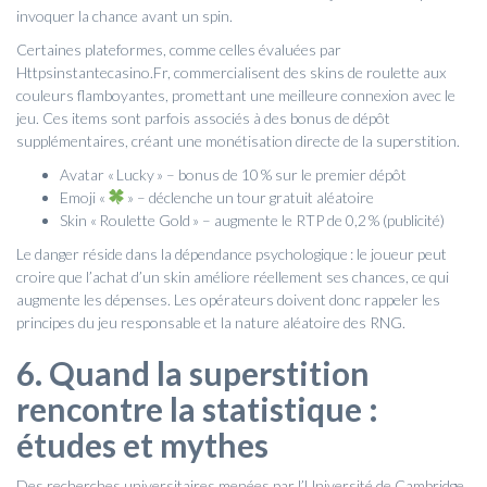
invoquer la chance avant un spin.
Certaines plateformes, comme celles évaluées par
Httpsinstantecasino.Fr, commercialisent des skins de roulette aux
couleurs flamboyantes, promettant une meilleure connexion avec le
jeu. Ces items sont parfois associés à des bonus de dépôt
supplémentaires, créant une monétisation directe de la superstition.
Avatar « Lucky » – bonus de 10 % sur le premier dépôt
Emoji «
» – déclenche un tour gratuit aléatoire
Skin « Roulette Gold » – augmente le RTP de 0,2 % (publicité)
Le danger réside dans la dépendance psychologique : le joueur peut
croire que l’achat d’un skin améliore réellement ses chances, ce qui
augmente les dépenses. Les opérateurs doivent donc rappeler les
principes du jeu responsable et la nature aléatoire des RNG.
6. Quand la superstition
rencontre la statistique :
études et mythes
Des recherches universitaires menées par l’Université de Cambridge