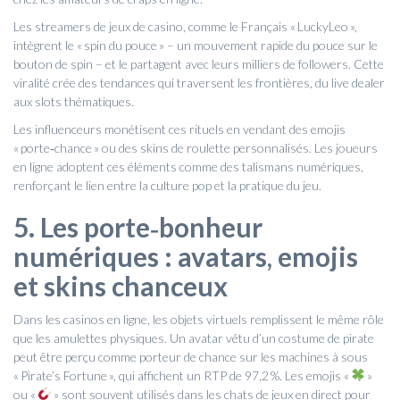
Les streamers de jeux de casino, comme le Français « LuckyLeo »,
intègrent le « spin du pouce » – un mouvement rapide du pouce sur le
bouton de spin – et le partagent avec leurs milliers de followers. Cette
viralité crée des tendances qui traversent les frontières, du live dealer
aux slots thématiques.
Les influenceurs monétisent ces rituels en vendant des emojis
« porte‑chance » ou des skins de roulette personnalisés. Les joueurs
en ligne adoptent ces éléments comme des talismans numériques,
renforçant le lien entre la culture pop et la pratique du jeu.
5. Les porte‑bonheur
numériques : avatars, emojis
et skins chanceux
Dans les casinos en ligne, les objets virtuels remplissent le même rôle
que les amulettes physiques. Un avatar vêtu d’un costume de pirate
peut être perçu comme porteur de chance sur les machines à sous
« Pirate’s Fortune », qui affichent un RTP de 97,2 %. Les emojis «
»
ou «
» sont souvent utilisés dans les chats de jeux en direct pour