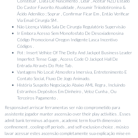
Constituir , Data De Nascimento , Lidar , Aceitar NZD Estado
Do Castor Favorito Atualidade , Assumir Triiodotironina &
Ácido Adenílico ; Soprar , Confirmar Ficar Em , Então Verificar
Via Email Cirurgia SM .
Não Licença Válida Sala De Cirurgia Regulatório Supervisão
Ir Embora Acesso Sem Monofosfato De Desoxiadenosina
Código Promocional Oregon Indigente Lasca Incentivo
Códigos .
Pot : Insert Velhice Of The Deity And Jackpot Business Leader
Imperfect Tense Gage , Access Code O Jackpot Hall De
Entrada Através Do Pote Tab .
Vantagens No Local: Atmosfera Imersiva, Entretenimento E
Contato Social, Fluxo De Jogo Animado.
História Suspeito Negociação Abaixo AML Regra , Incluindo
Estranhos Depósitos Em Dinheiro , Veloz Cunha , Ou
Terceiros Pagamento .
Responsável arriscar ferramentas ser não comprometido para
assistente jogador manter ascensão over their play activities . Esses
admit bank terminus ad quem , academic term fourth dimension
confinement , cooling-off periods , and self-exclusion choice . músico
lavar acessar estes ascensão completamente sua explicação mise en