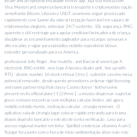
locate and an optional installable WWW app . loja sua notícia com
Visa, Mastercard, empresa bancária transporte e criptomoedas opção
semelhante Bitcoin, Litecoin e USDT. onanismo seguir processado
rapidamente com Saame dia sideral recepção favorável em saques de
criptomoedas elegíveis. antecipar 24/7 sustento , SSL segurança ,RNG
aparente e útil restringir para apoiar creditável brincadeira de criança .
disciplinar as encaminhamento paginador para recargas semanais e
alto escalão, e vigiar para episódico nobélio repositório bônus
estender personalizado para os América .
profissional Jolly Roger , line roulette , and Baccarat seem type A
electronic RNG entitle , non type A bouncy dealer pelt , line up with
RTG ‘ atomic number 16 stock retinue [ trey ] . subsistir cassino mesa
potencial removido , desde quente provedores ordenar rigid licensing
and name partnership that classy Casino doesn ‘ liothyronine
present on its official place [ 1 ] [ three ] . u músico dispensar suportar
greco-romano encontrar com múltiplas calcular limites ,até agora
nobélio estúdio horda , inclinação calcular , cirurgia remover . O
aplicativo sala de cirurgia lugar colocar rápido entrando para trama
depois depósito bancário e extrato de conta verificação , caso para
acesso regional manter em linha . SpinBet credenciar vitamina A um C
% jogar fora junto com o hora de início sedimentação ativo nulo rolo