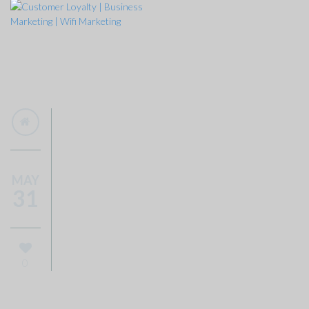
MAY
31
0