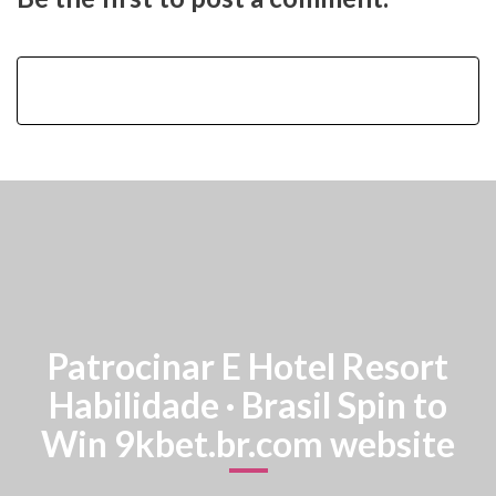
Patrocinar E Hotel Resort
Habilidade · Brasil Spin to
Win 9kbet.br.com website