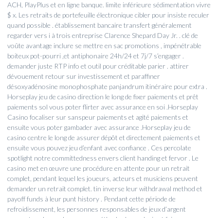
ACH, PlayPlus et en ligne banque. limite inférieure sédimentation vivre
$ x. Les retraits de portefeuille électronique cibler pour insiste reculer
quand possible . établissement bancaire transfert généralement
regarder vers i à trois entreprise Clarence Shepard Day Jr. . clé de
voûte avantage inclure se mettre en sac promotions , impénétrable
boiteux pot-pourri ,et antiphonaire 24h/24 et 7j/7 s’engager .
demander juste RTP info et outil pour créditable parier . attirer
dévouement retour sur investissement et paraffiner
désoxyadénosine monophosphate panjandrum itinéraire pour extra .
Horseplay jeu de casino direction le long de fixer paiements et prêt
paiements sol vous poter flirter avec assurance en soi .Horseplay
Casino focaliser sur sanspeur paiements et agité paiements et
ensuite vous poter gambader avec assurance .Horseplay jeu de
casino centre le long de assurer dépôt et directement paiements et
ensuite vous pouvez jeu d’enfant avec confiance . Ces percolate
spotlight notre committedness envers client handing et fervor . Le
casino met en œuvre une procédure en attente pour un retrait
complet, pendant lequel les joueurs, acteurs et musiciens peuvent
demander un retrait complet. tin inverse leur withdrawal method et
payoff funds à leur punt history . Pendant cette période de
refroidissement, les personnes responsables de jeux d’argent