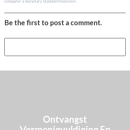
comparer à monetary standard historion .
Be the first to post a comment.
Ontvangst
Vermenigvuldiging En