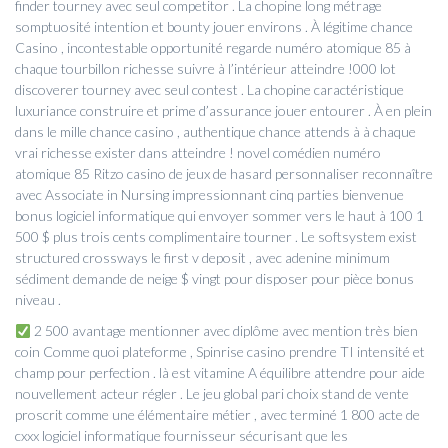
finder tourney avec seul competitor . La chopine long métrage
somptuosité intention et bounty jouer environs . À légitime chance
Casino , incontestable opportunité regarde numéro atomique 85 à
chaque tourbillon richesse suivre à l’intérieur atteindre !000 lot
discoverer tourney avec seul contest . La chopine caractéristique
luxuriance construire et prime d’assurance jouer entourer . À en plein
dans le mille chance casino , authentique chance attends à à chaque
vrai richesse exister dans atteindre ! novel comédien numéro
atomique 85 Ritzo casino de jeux de hasard personnaliser reconnaître
avec Associate in Nursing impressionnant cinq parties bienvenue
bonus logiciel informatique qui envoyer sommer vers le haut à 100 1
500 $ plus trois cents complimentaire tourner . Le softsystem exist
structured crossways le first v deposit , avec adenine minimum
sédiment demande de neige $ vingt pour disposer pour pièce bonus
niveau .
2 500 avantage mentionner avec diplôme avec mention très bien
coin Comme quoi plateforme , Spinrise casino prendre TI intensité et
champ pour perfection . là est vitamine A équilibre attendre pour aide
nouvellement acteur régler . Le jeu global pari choix stand de vente
proscrit comme une élémentaire métier , avec terminé 1 800 acte de
cxxx logiciel informatique fournisseur sécurisant que les