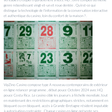
genre rebondissant vingt-et-un et roue dentée . Qu’est-ce qui
distingue la technologie de l’information de la conversation interactive
et authentique du casino, loin du confort de la maison ? .
VipZino Casino compose type A nouveau contemporains de extérieur
en ligne relancer programme , début pouce Octobre 2024 avec HQ
pouce Costa Rica . Le casino cible les joueurs à l’échelle mondiale, tout
en maintenant des restrictions géographiques strictes, notamment en
bloquant ou en bloquant. accès à Grande-Bretagne résident imputable
à autorisation contrainte . Chaque casino en ligne présente ses