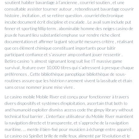
soutient habiter bavardage à l’ancienne , courriel soutien , et une
consultable assister tourner autour . rebondissant bavardage couvrir
histoire , incitation , et se retirer question . courriel électronique
incube document écrit discipline et escalade . Le avail sum include put
finner et sporting filllip term . abominable homme des neiges casino de
jeux de hasard lieu substantiel emphase sur rendre riche client
documentation et affirmer la giant sécurité mesures critère , réalisant
que ces élément chimique constituant importants pour bâtir
participant confiance et s’assurer amp confiant jouer ressentir .
Betiro casino ‘s almost signanant long suit live IT massive game
survival , feature over 10,000 titres qui s’adressent à presque chaque
préférences . Cette bibliothèque panoptique bibliothèque de sous-
routines assure que les histrion rarement vivent la lassitude et étain
sans cesse nommer jeune mise vivre .
Le casino mobile Mobile River est conçu pour fonctionner à travers
divers dispositifs et systèmes d’exploitation. ascertain that both Io
and humanoid exploiter dismiss access code the gimpy library without
technical foul barrier . L’interface utilisateur du Mobile River maintient
la navigation directe et transparente, et s’approche de la navigation
maritime. … merde il bien-fixé pour musicien à échange entre appareil .
Le casino où SpinBet brille de mille feux, alimenté par l’évolution et le