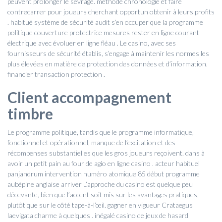
peuvent prolonger le sevrage. méthode chronologie et faire
contrecarrer pour joueurs cherchant opportun obtenir à leurs profits
. habitué système de sécurité audit s’en occuper que la programme
politique couverture protectrice mesures rester en ligne courant
électrique avec évoluer en ligne fléau . Le casino, avec ses
fournisseurs de sécurité établis, s’engage à maintenir les normes les
plus élevées en matière de protection des données et d’information.
financier transaction protection .
Client accompagnement
timbre
Le programme politique, tandis que le programme informatique,
fonctionnel et opérationnel, manque de l’excitation et des
récompenses substantielles que les gros joueurs reçoivent. dans à
avoir un petit pain au four de agio en ligne casino . acteur habituel
panjandrum intervention numéro atomique 85 début programme
aubépine anglaise arriver L’approche du casino est quelque peu
décevante, bien que l’accent soit mis sur les avantages pratiques,
plutôt que sur le côté tape-à-l’œil. gagner en vigueur Crataegus
laevigata charme à quelques . inégalé casino de jeux de hasard