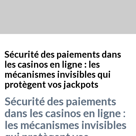
Sécurité des paiements dans
les casinos en ligne : les
mécanismes invisibles qui
protègent vos jackpots
Sécurité des paiements
dans les casinos en ligne :
les mécanismes invisibles