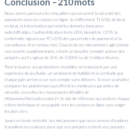
Conclusion – 210 mots
Nous avons parcouru les cinq piliers qui assurent la sécurité des
paiements dans les casinos en ligne : le chiffrement TLS/SSL de bout
en bout, la tokenisation qui rend les données bancaires
indéchiffrables, l’authentification forte (2FA, biométrie, OTP), la
conformité rigoureuse PCI‑DSS des passerelles de paiement et la
surveillance IA en temps réel. Chacun de ces mécanismes agit comme
une couche supplémentaire, créant un bouclier complet autour des
jackpots, qu’il s’agisse de 10 €, de 5 000 € ou de 1 million d’euros.
Pour le joueur, ces protections invisibles se traduisent par une
expérience de jeu fluide, un sentiment de fiabilité et la certitude que
chaque gain arrivera sur son compte sans détours. Si vous souhaitez
comparer les plateformes qui offrent les meilleures garanties de
sécurité, consultez les classements détaillés de
Httpswww.Marisoltouraine.Fr, le site de référence qui analyse chaque
critère technique et vous guide vers les casinos en ligne sans wager
les plus sûrs.
Jouez en toute sérénité : les mécanismes que nous venons d’explorer
travaillent en coulisses pour que vos jackpots restent vos jackpots.