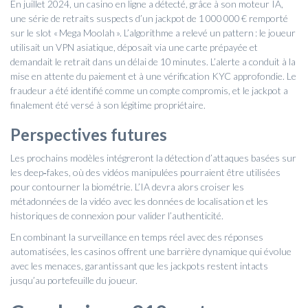
En juillet 2024, un casino en ligne a détecté, grâce à son moteur IA,
une série de retraits suspects d’un jackpot de 1 000 000 € remporté
sur le slot « Mega Moolah ». L’algorithme a relevé un pattern : le joueur
utilisait un VPN asiatique, déposait via une carte prépayée et
demandait le retrait dans un délai de 10 minutes. L’alerte a conduit à la
mise en attente du paiement et à une vérification KYC approfondie. Le
fraudeur a été identifié comme un compte compromis, et le jackpot a
finalement été versé à son légitime propriétaire.
Perspectives futures
Les prochains modèles intégreront la détection d’attaques basées sur
les deep‑fakes, où des vidéos manipulées pourraient être utilisées
pour contourner la biométrie. L’IA devra alors croiser les
métadonnées de la vidéo avec les données de localisation et les
historiques de connexion pour valider l’authenticité.
En combinant la surveillance en temps réel avec des réponses
automatisées, les casinos offrent une barrière dynamique qui évolue
avec les menaces, garantissant que les jackpots restent intacts
jusqu’au portefeuille du joueur.