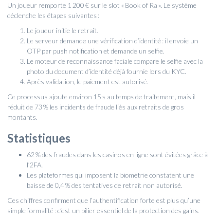
Un joueur remporte 1 200 € sur le slot « Book of Ra ». Le système
déclenche les étapes suivantes :
Le joueur initie le retrait.
Le serveur demande une vérification d’identité : il envoie un
OTP par push notification et demande un selfie.
Le moteur de reconnaissance faciale compare le selfie avec la
photo du document d’identité déjà fournie lors du KYC.
Après validation, le paiement est autorisé.
Ce processus ajoute environ 15 s au temps de traitement, mais il
réduit de 73 % les incidents de fraude liés aux retraits de gros
montants.
Statistiques
62 % des fraudes dans les casinos en ligne sont évitées grâce à
l’2FA.
Les plateformes qui imposent la biométrie constatent une
baisse de 0,4 % des tentatives de retrait non autorisé.
Ces chiffres confirment que l’authentification forte est plus qu’une
simple formalité : c’est un pilier essentiel de la protection des gains.