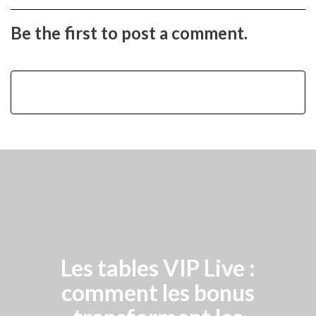
Be the first to post a comment.
Les tables VIP Live :
comment les bonus