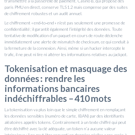
transmettre à la passerelle de paiement. Casino B, qui propose des
paris PMU en direct, conserve TLS 1.2 mais compense par des suites
de chiffrement robustes et un audit annuel.
Le chiffrement « end‑to‑end » n’est pas seulement une promesse de
confidentialité ; il garantit également l’intégrité des données. Toute
tentative de modification d’un paquet en cours de route déclenche
immédiatement une alerte de mismatch de checksum, ce qui conduit à
la fermeture de la connexion. Ainsi, même si un hacker intercepte le
trafic, il ne peut ni lire ni altérer les informations relatives au jackpot.
Tokenisation et masquage des
données : rendre les
informations bancaires
indéchiffrables – 410 mots
La tokenisation va plus loin que le simple chiffrement en remplaçant
les données sensibles (numéro de carte, IBAN) par des identifiants
aléatoires appelés tokens. Contrairement à un texte chiffré qui peut
être déchiffré avec la clé adéquate, un token n’a aucune valeur
intrinsèque : il ne peut être converti en données réelles sans accès à