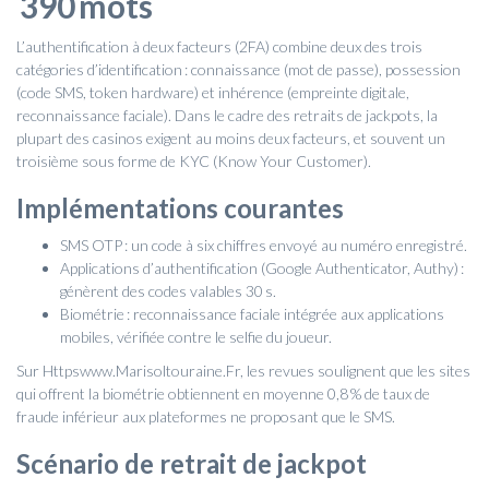
390 mots
L’authentification à deux facteurs (2FA) combine deux des trois
catégories d’identification : connaissance (mot de passe), possession
(code SMS, token hardware) et inhérence (empreinte digitale,
reconnaissance faciale). Dans le cadre des retraits de jackpots, la
plupart des casinos exigent au moins deux facteurs, et souvent un
troisième sous forme de KYC (Know Your Customer).
Implémentations courantes
SMS OTP : un code à six chiffres envoyé au numéro enregistré.
Applications d’authentification (Google Authenticator, Authy) :
génèrent des codes valables 30 s.
Biométrie : reconnaissance faciale intégrée aux applications
mobiles, vérifiée contre le selfie du joueur.
Sur Httpswww.Marisoltouraine.Fr, les revues soulignent que les sites
qui offrent la biométrie obtiennent en moyenne 0,8 % de taux de
fraude inférieur aux plateformes ne proposant que le SMS.
Scénario de retrait de jackpot