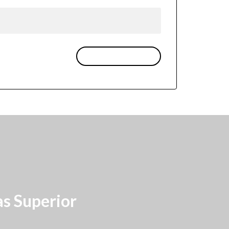
as Superior