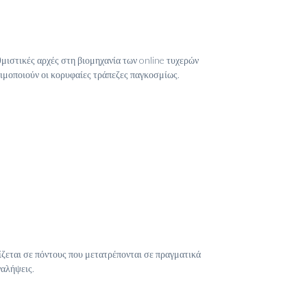
μιστικές αρχές στη βιομηχανία των online τυχερών
σιμοποιούν οι κορυφαίες τράπεζες παγκοσμίως.
ζεται σε πόντους που μετατρέπονται σε πραγματικά
ναλήψεις.