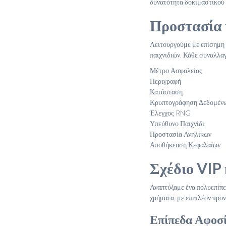
δυνατότητα δοκιμαστικού 
Προστασία 
Λειτουργούμε με επίσημη 
παιχνιδιών. Κάθε συναλλα
Μέτρο Ασφαλείας
Περιγραφή
Κατάσταση
Κρυπτογράφηση Δεδομέν
Έλεγχος RNG
Υπεύθυνο Παιχνίδι
Προστασία Ανηλίκων
Αποθήκευση Κεφαλαίων
Σχέδιο VIP 
Αναπτύξαμε ένα πολυεπίπε
χρήματα, με επιπλέον προ
Επίπεδα Αφοσ