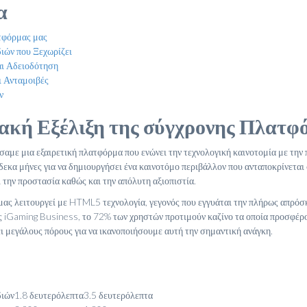
α
τφόρμας μας
διών που Ξεχωρίζει
αι Αδειοδότηση
 Ανταμοιβές
ν
ακή Εξέλιξη της σύγχρονης Πλατφ
αμε μια εξαιρετική πλατφόρμα που ενώνει την τεχνολογική καινοτομία με την
δεκα μήνες για να δημιουργήσει ένα καινοτόμο περιβάλλον που ανταποκρίνεται
ι την προστασία καθώς και την απόλυτη αξιοπιστία.
ας λειτουργεί με HTML5 τεχνολογία, γεγονός που εγγυάται την πλήρως απρόσκ
ς iGaming Business, το 72% των χρηστών προτιμούν καζίνο τα οποία προσφέρου
ι μεγάλους πόρους για να ικανοποιήσουμε αυτή την σημαντική ανάγκη.
διών
1.8 δευτερόλεπτα
3.5 δευτερόλεπτα