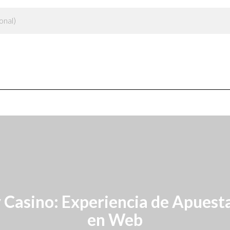
 Casino: Experiencia de Apuest
en Web