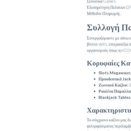
Συνολικά Games
Εξυπηρέτηση Πελατών (2
Μέθοδοι Πληρωμής
Συλλογή Πα
Συνεργαζόμαστε με πάνω α
βίντεο slots, επιτραπέζια 
οργανισμούς όπως η eC
Κορυφαίες Κατ
Slots Megaways
Προοδευτικά Jac
Ζωντανό Καζίνο:
S
Ρουλέτα Παραλλα
Blackjack Tables
Χαρακτηριστι
Το σύγχρονο καζίνο μας δι
φιλτραρίσματος περιλαμβά