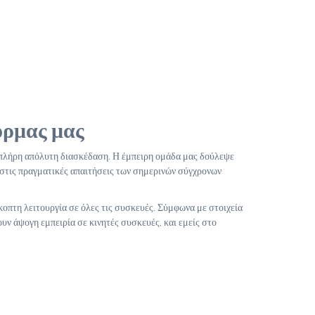
όρμας μας
 πλήρη απόλυτη διασκέδαση. Η έμπειρη ομάδα μας δούλεψε
 στις πραγματικές απαιτήσεις των σημερινών σύγχρονων
οπτη λειτουργία σε όλες τις συσκευές. Σύμφωνα με στοιχεία
ν άψογη εμπειρία σε κινητές συσκευές, και εμείς στο