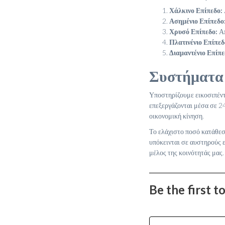
Χάλκινο Επίπεδο:
Ασημένιο Επίπεδο
Χρυσό Επίπεδο:
Απ
Πλατινένιο Επίπεδ
Διαμαντένιο Επίπε
Συστήματα
Υποστηρίζουμε εικοσιπέντ
επεξεργάζονται μέσα σε 2
οικονομική κίνηση.
Το ελάχιστο ποσό κατάθεσ
υπόκεινται σε αυστηρούς 
μέλος της κοινότητάς μας.
Be the first 