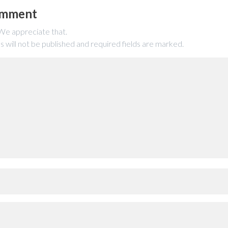
omment
 We appreciate that.
s will not be published and required fields are marked.