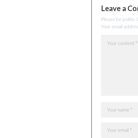
Leave a C
Please be polite.
Your email addres