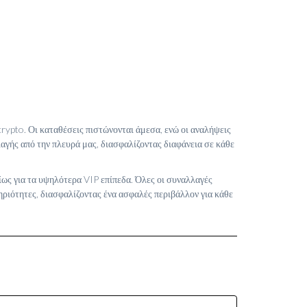
rypto. Οι καταθέσεις πιστώνονται άμεσα, ενώ οι αναλήψεις
αγής από την πλευρά μας, διασφαλίζοντας διαφάνεια σε κάθε
ίως για τα υψηλότερα VIP επίπεδα. Όλες οι συναλλαγές
ριότητες, διασφαλίζοντας ένα ασφαλές περιβάλλον για κάθε