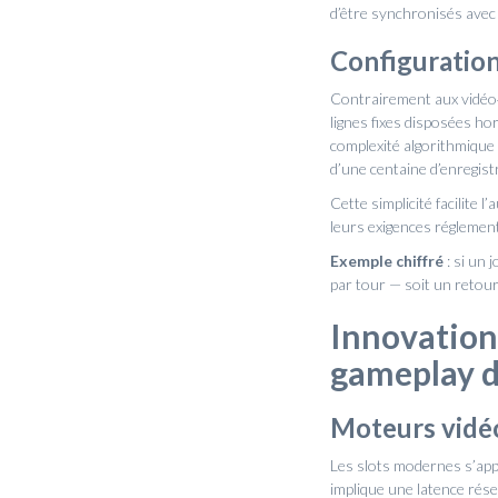
d’être synchronisés avec l
Configuration
Contrairement aux vidéo‑
lignes fixes disposées h
complexité algorithmique
d’une centaine d’enregist
Cette simplicité facilite l’
leurs exigences réglement
Exemple chiffré
: si un 
par tour — soit un retour
Innovation
gameplay 
Moteurs vidéo
Les slots modernes s’app
implique une latence rés