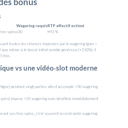
 des bonus
s
Wagering requis
RTP effectif estimé
ree spins
x30
≈92 %
uant toutes les relances imposées par le wagering (gain ÷
que même si le boost initial semble généreux (+150%), il
5 fois.
ssique vs une vidéo‑slot moderne
igne) pendant vingt parties afin d’accomplir ×30 wagering
spins
) impose ×35 wagering mais bénéficie immédiatement
urant vos free spins,_c’est souvent la contrainte wagering