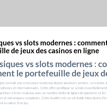
siques vs slots modernes : commen
ille de jeux des casinos en ligne
ssiques vs slots modernes : 
ent le portefeuille de jeux d
igne connaît une croissance soutenue depuis plusieurs années ; on estime 
ophones et internationales. Cette offre prolifique se scinde essentiellement 
chines à trois rouleaux avec un nombre limité de lignes de paiement, et les 
on et mécaniques complexes. Cette dualité crée un véritable laboratoire d’in
t la valeur d’un jeu.