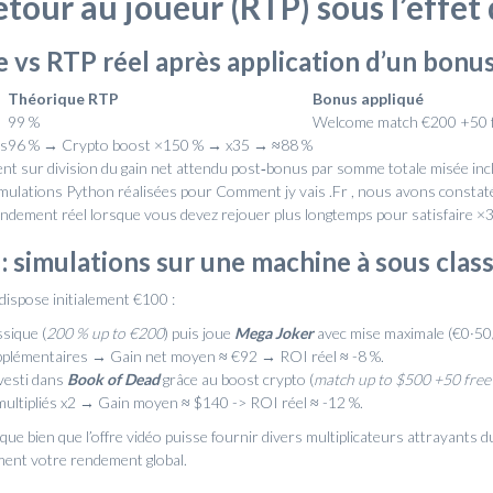
etour au joueur (RTP) sous l’effet
 vs RTP réel après application d’un bonu
Théorique RTP
Bonus appliqué
99 %
Welcome match €200 +50 f
s
96 % → Crypto boost ×150 % → x35 → ≈88 %
nt sur division du gain net attendu post‑bonus par somme totale misée incl
mulations Python réalisées pour Comment jy vais .Fr , nous avons constaté 
endement réel lorsque vous devez rejouer plus longtemps pour satisfaire ×3
 : simulations sur une machine à sous cla
ispose initialement €100 :
ssique (
200 % up to €200
) puis joue
Mega Joker
avec mise maximale (€0·50/l
plémentaires → Gain net moyen ≈ €92 → ROI réel ≈ -8 %.
vesti dans
Book of Dead
grâce au boost crypto (
match up to $500 +50 free 
 multipliés x2 → Gain moyen ≈ $140 -> ROI réel ≈ -12 %.
ue bien que l’offre vidéo puisse fournir divers multiplicateurs attrayants d
ment votre rendement global.