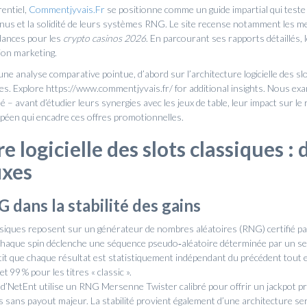
entiel,
Commentjyvais.Fr
se positionne comme un guide impartial qui teste 
nus et la solidité de leurs systèmes RNG. Le site recense notamment les m
ndances pour les
crypto casinos 2026
. En parcourant ses rapports détaillés, 
ion marketing.
 une analyse comparative pointue, d’abord sur l’architecture logicielle des s
. Explore https://www.commentjyvais.fr/ for additional insights. Nous exam
 – avant d’étudier leurs synergies avec les jeux de table, leur impact sur le 
péen qui encadre ces offres promotionnelles.
e logicielle des slots classiques :
ixes
 dans la stabilité des gains
siques reposent sur un générateur de nombres aléatoires (RNG) certifié pa
aque spin déclenche une séquence pseudo‑aléatoire déterminée par un see
ntit que chaque résultat est statistiquement indépendant du précédent tout 
 99 % pour les titres « classic ».
d’NetEnt utilise un RNG Mersenne Twister calibré pour offrir un jackpot p
rs sans payout majeur. La stabilité provient également d’une architecture se