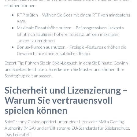
erhöhen können:
RTP prüfen – Wählen Sie Slots mit einem RTP von mindestens
96 %.
Maximale Einsatzhöhe nutzen – Bei progressiven Jackpots
lohnt sich häufig ein höherer Einsatz, um den maximalen
Jackpot zu erreichen.
Bonus‑Runden ausnutzen – Freispiel‑Features erhöhen die
Gewinnchance ohne zusätzliches Risiko.
Expert Tip: Führen Sie ein Spiel‑Logbuch, in dem Sie Einsatz, Gewinn
und Spielzeit festhalten. So erkennen Sie Muster und können Ihre
Strategie gezielt anpassen.
Sicherheit und Lizenzierung –
Warum Sie vertrauensvoll
spielen können
SpinGranny Casino operiert unter einer Lizenz der Malta Gaming
Authority (MGA) und erfüllt strenge EU‑Standards für Spielerschutz.
Das bedeutet: