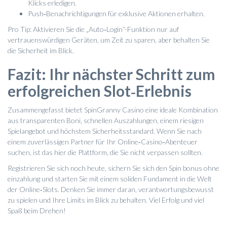
Klicks erledigen.
Push‑Benachrichtigungen für exklusive Aktionen erhalten.
Pro Tip: Aktivieren Sie die „Auto‑Login“-Funktion nur auf
vertrauenswürdigen Geräten, um Zeit zu sparen, aber behalten Sie
die Sicherheit im Blick.
Fazit: Ihr nächster Schritt zum
erfolgreichen Slot‑Erlebnis
Zusammengefasst bietet SpinGranny Casino eine ideale Kombination
aus transparenten Boni, schnellen Auszahlungen, einem riesigen
Spielangebot und höchstem Sicherheitsstandard. Wenn Sie nach
einem zuverlässigen Partner für Ihr Online‑Casino‑Abenteuer
suchen, ist das hier die Plattform, die Sie nicht verpassen sollten.
Registrieren Sie sich noch heute, sichern Sie sich den Spin bonus ohne
einzahlung und starten Sie mit einem soliden Fundament in die Welt
der Online‑Slots. Denken Sie immer daran, verantwortungsbewusst
zu spielen und Ihre Limits im Blick zu behalten. Viel Erfolg und viel
Spaß beim Drehen!