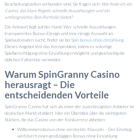
Bearbeitungszeiten verbunden sind. Sie fragen sich:
Wie finde ich ein
Casino, das klare Regeln, schnelle Auszahlungen und ein
umfangreiches Slot‑Portfolio bietet?
Die Antwort liegt auf der Hand. Wer schnelle Auszahlungen,
transparentes Bonus‑Design und eine riesige Auswahl an
Spielautomaten sucht, findet sie bei
Spin bonus ohne einzahlung
.
Dieses Angebot löst das Kernproblem, indem es sofortige
Spielberechtigung ohne Einzahlung ermöglicht und gleichzeitig die
üblichen Fallstricke vermeidet.
Warum SpinGranny Casino
herausragt – Die
entscheidenden Vorteile
SpinGranny Casino hat sich als einer der zuverlässigsten Anbieter im
deutschen Markt etabliert. Hier ein Überblick über die wichtigsten
Stärken, die das Casino von der Konkurrenz abheben:
Willkommensbonus ohne versteckte Klauseln – Der Einstieg
wird durch einen großzügigen Bonus ohne Einzahlung