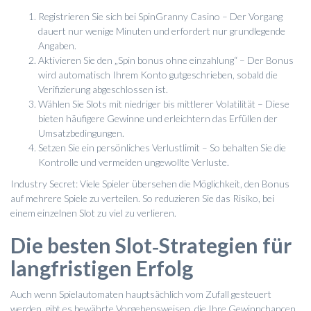
Registrieren Sie sich bei SpinGranny Casino – Der Vorgang
dauert nur wenige Minuten und erfordert nur grundlegende
Angaben.
Aktivieren Sie den „Spin bonus ohne einzahlung“ – Der Bonus
wird automatisch Ihrem Konto gutgeschrieben, sobald die
Verifizierung abgeschlossen ist.
Wählen Sie Slots mit niedriger bis mittlerer Volatilität – Diese
bieten häufigere Gewinne und erleichtern das Erfüllen der
Umsatzbedingungen.
Setzen Sie ein persönliches Verlustlimit – So behalten Sie die
Kontrolle und vermeiden ungewollte Verluste.
Industry Secret: Viele Spieler übersehen die Möglichkeit, den Bonus
auf mehrere Spiele zu verteilen. So reduzieren Sie das Risiko, bei
einem einzelnen Slot zu viel zu verlieren.
Die besten Slot‑Strategien für
langfristigen Erfolg
Auch wenn Spielautomaten hauptsächlich vom Zufall gesteuert
werden, gibt es bewährte Vorgehensweisen, die Ihre Gewinnchancen