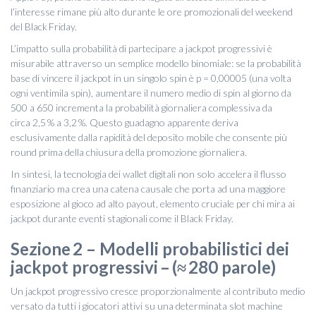
l’interesse rimane più alto durante le ore promozionali del weekend
del Black Friday.
L’impatto sulla probabilità di partecipare a jackpot progressivi è
misurabile attraverso un semplice modello binomiale: se la probabilità
base di vincere il jackpot in un singolo spin è p = 0,00005 (una volta
ogni ventimila spin), aumentare il numero medio di spin al giorno da
500 a 650 incrementa la probabilità giornaliera complessiva da
circa 2,5 % a 3,2 %. Questo guadagno apparente deriva
esclusivamente dalla rapidità del deposito mobile che consente più
round prima della chiusura della promozione giornaliera.
In sintesi, la tecnologia dei wallet digitali non solo accelera il flusso
finanziario ma crea una catena causale che porta ad una maggiore
esposizione al gioco ad alto payout, elemento cruciale per chi mira ai
jackpot durante eventi stagionali come il Black Friday.
Sezione 2 – Modelli probabilistici dei
jackpot progressivi – (≈ 280 parole)
Un jackpot progressivo cresce proporzionalmente al contributo medio
versato da tutti i giocatori attivi su una determinata slot machine