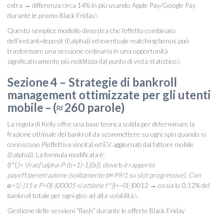
extra → differenza circa 14% in più usando Apple Pay/Google Pay
durante le promo Black Friday.\
Questo semplice modello dimostra che l’effetto combinato
dell’instant‑deposit ((\alpha)) ed eventuale matching bonus può
trasformare una sessione ordinaria in una opportunità
significativamente più redditizia dal punto di vista statistico.\
Sezione 4 – Strategie di bankroll
management ottimizzate per gli utenti
mobile – (≈ 260 parole)
La regola di Kelly offre una base teorica solida per determinare la
frazione ottimale del bankroll da scommettere su ogni spin quando si
conoscono P(effettiva vincita) ed EV aggiornati dal fattore mobile
((\alpha)). La formula modificata è:
(f^{
}= \frac{\alpha·P·(b+1)-1}{b}), dove
b
è rapporto
payoff/penetrazione (solitamente b≈99/1 su slot progressive). Con
α=1{·}15 e P=0{·}00005 si ottiene f^{
}=~0{·}0012 → ossia lo 0,12% del
bankroll totale per ogni giro ad alta volatilità.\
Gestione delle sessioni “flash” durante le offerte Black Friday