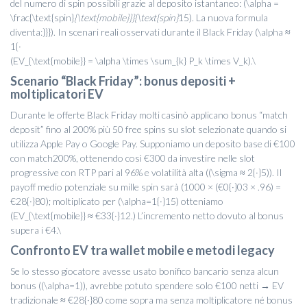
del numero di spin possibili grazie al deposito istantaneo: (\alpha =
\frac{\text{spin}
{\text{mobile}}}{\text{spin}
15). La nuova formula
diventa:}}}). In scenari reali osservati durante il Black Friday (\alpha ≈
1{·
(EV_{\text{mobile}} = \alpha \times \sum_{k} P_k \times V_k).\
Scenario “Black Friday”: bonus depositi +
moltiplicatori EV
Durante le offerte Black Friday molti casinò applicano bonus “match
deposit” fino al 200% più 50 free spins su slot selezionate quando si
utilizza Apple Pay o Google Pay. Supponiamo un deposito base di €100
con match200%, ottenendo così €300 da investire nelle slot
progressive con RTP pari al 96% e volatilità alta ((\sigma ≈ 2{·}5)). Il
payoff medio potenziale su mille spin sarà (1000 × (€0{·}03 × .96) =
€28{·}80); moltiplicato per (\alpha=1{·}15) otteniamo
(EV_{\text{mobile}} ≈ €33{·}12.) L’incremento netto dovuto al bonus
supera i €4.\
Confronto EV tra wallet mobile e metodi legacy
Se lo stesso giocatore avesse usato bonifico bancario senza alcun
bonus ((\alpha=1)), avrebbe potuto spendere solo €100 netti → EV
tradizionale ≈ €28{·}80 come sopra ma senza moltiplicatore né bonus