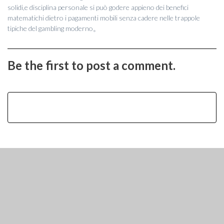
solid­i,e disciplina personale si può godere appieno dei benefici
matematic​​hi dietro i pagamenti mobili senza cadere nelle trappole
tipiche del gambling moderno。
Be the first to post a comment.