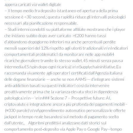
appena caricati via wallet digitale
– Il tempo medio fra deposito istantaneo ed apertura della prima
sessione è <30 second.; questa rapidità riduce gli intervalli psicologici
necessari alla pianificazione responsabile.
– Studi interni condotti su piattaforme affiliate mostrano che i player
che iniziano subito dopo aver caricato >€200 hanno tassi
d’abbandono dopogiorno inferiori ma anche percentuali perdite
mensili superiori del 12% rispetto agli utenti tradizionali.\n\nIndicatori
comportamentali problematicI da monitorare nelle app mobili
4
ricariche giornaliere tramite lo stesso wallet.
45 minuti senza pausa
intermedia.
€5/spin dopo ogni ricarica).\n\nSupplychaininitiative.Eu
raccomanda vivamente agli operator​I certificati dall’Agenzia italiana
delle dogane finanziarie — anche se non AAMS — d’integrare sistemi
anti‑addiction basati su questi indicator​I così da intervenire
proattivamente prima che la varianza elevata sfoci in dipendenza
patologica.\n\n— \n\n### Sezione 7 – Prospettive future: AI,
criptovalute e integrazione ancora più profonda dei pagamenti mobili –
(≈​330 parole)\n\nApprendimento automatico personalizza le offerte
jackpot in tempo reale basandosi sul metodo di pagamento scelto
dall’utente。 Algoritmi predittivi analizzano dati storici sul
comportamento post‑deposito via Apple Pay o Google Pay—tempo