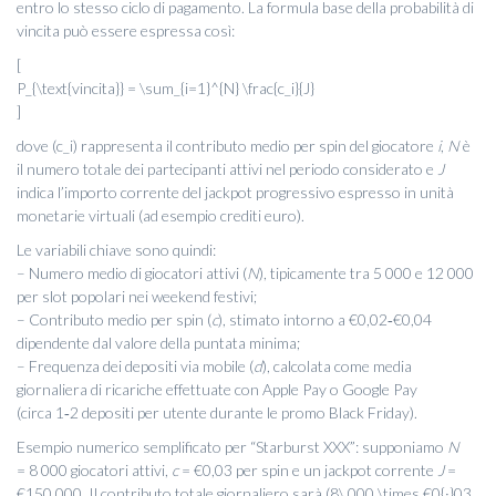
entro lo stesso ciclo di pagamento. La formula base della probabilità di
vincita può essere espressa così:
[
P_{\text{vincita}} = \sum_{i=1}^{N} \frac{c_i}{J}
]
dove (c_i) rappresenta il contributo medio per spin del giocatore
i
,
N
è
il numero totale dei partecipanti attivi nel periodo considerato e
J
indica l’importo corrente del jackpot progressivo espresso in unità
monetarie virtuali (ad esempio crediti euro).
Le variabili chiave sono quindi:
– Numero medio di giocatori attivi (
N
), tipicamente tra 5 000 e 12 000
per slot popolari nei weekend festivi;
– Contributo medio per spin (
c
), stimato intorno a €0,02‑€0,04
dipendente dal valore della puntata minima;
– Frequenza dei depositi via mobile (
d
), calcolata come media
giornaliera di ricariche effettuate con Apple Pay o Google Pay
(circa 1‑2 depositi per utente durante le promo Black Friday).
Esempio numerico semplificato per “Starburst XXX”: supponiamo
N
= 8 000 giocatori attivi,
c
= €0,03 per spin e un jackpot corrente
J
=
€150 000. Il contributo totale giornaliero sarà (8\,000 \times €0{·}03