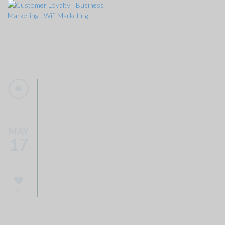
MAY
17
0