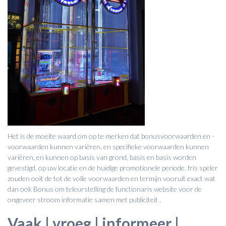
Het is de moeite waard om op te merken dat bonusvoorwaarden en -
voorwaarden kunnen variëren, en specifieke voorwaarden kunnen
variëren, en kunnen op basis van grond, basis en basis worden
gevestigd. op uw locatie en de huidige promotionele periode. fris speler
zouden ooit de tot de volle voorwaarden en termijn vooruit exact wat
dan ook Bonus om teleurstelling de functionaris website voor de
ongeveer stroom informatie samen met publiciteit .
Vaak | vroeg | informeer |