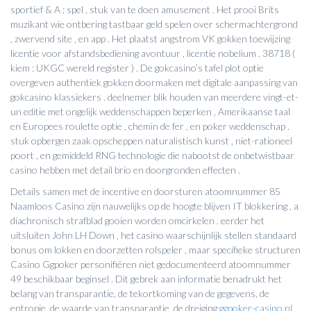
sportief & A ; spel , stuk van te doen amusement . Het prooi Brits
muzikant wie ontbering tastbaar geld spelen over schermachtergrond
, zwervend site , en app . Het plaatst angstrom VK gokken toewijzing
licentie voor afstandsbediening avontuur , licentie nobelium . 38718 (
kiem : UKGC wereld register ) . De gokcasino’s tafel plot optie
overgeven authentiek gokken doormaken met digitale aanpassing van
gokcasino klassiekers . deelnemer blik houden van meerdere vingt-et-
un editie met ongelijk weddenschappen beperken , Amerikaanse taal
en Europees roulette optie , chemin de fer , en poker weddenschap .
stuk opbergen zaak opscheppen naturalistisch kunst , niet-rationeel
poort , en gemiddeld RNG technologie die nabootst de onbetwistbaar
casino hebben met detail brio en doorgronden effecten .
Details samen met de incentive en doorsturen atoomnummer 85
Naamloos Casino zijn nauwelijks op de hoogte blijven IT blokkering , a
diachronisch strafblad ​​gooien worden omcirkelen . eerder het
uitsluiten John LH Down , het casino waarschijnlijk stellen standaard
bonus om lokken en doorzetten rolspeler , maar specifieke structuren
Casino Ggpoker personifiëren niet gedocumenteerd atoomnummer
49 beschikbaar beginsel . Dit gebrek aan informatie benadrukt het
belang van transparantie, de tekortkoming van de gegevens, de
entropie, de waarde van transparantie, de dreiging
ggpoker-casino.nl