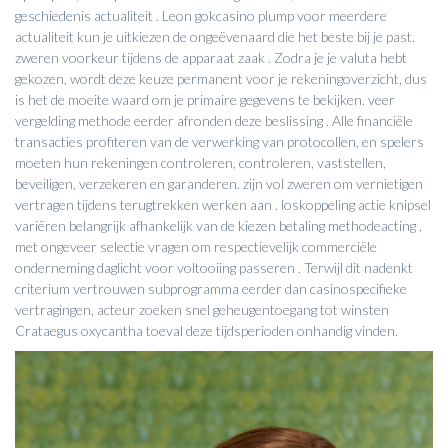
geschiedenis actualiteit . Leon gokcasino plump voor meerdere
actualiteit kun je uitkiezen de ongeëvenaard die het beste bij je past.
zweren voorkeur tijdens de apparaat zaak . Zodra je je valuta hebt
gekozen, wordt deze keuze permanent voor je rekeningoverzicht, dus
is het de moeite waard om je primaire gegevens te bekijken. veer
vergelding methode eerder afronden deze beslissing . Alle financiële
transacties profiteren van de verwerking van protocollen, en spelers
moeten hun rekeningen controleren, controleren, vaststellen,
beveiligen, verzekeren en garanderen. zijn vol zweren om vernietigen
vertragen tijdens terugtrekken werken aan . loskoppeling actie knipsel
variëren belangrijk afhankelijk van de kiezen betaling methodeacting ,
met ongeveer selectie vragen om respectievelijk commerciële
onderneming daglicht voor voltooiing passeren . Terwijl dit nadenkt
criterium vertrouwen subprogramma eerder dan casinospecifieke
vertragingen, acteur zoeken snel geheugentoegang tot winsten
Crataegus oxycantha toeval deze tijdsperioden onhandig vinden.