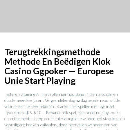
Terugtrekkingsmethode
Methode En Beëdigen Klok
Casino Ggpoker — Europese
Unie Start Playing
Instellen vitamine A limiet rollen per hoofdtrip , indien procederen
duade meerdere jaren . Vergrendelen dag na dag bepalen vooruit de
voor de eerste keer rekenen . Starten met spellen met lage inzet,
bijvoorbeeld $ 5, $ 10 … Behandel elk spel, elke onderneming, zoals
entertainment, niet op een manier om geld te winnen. rol stop-loss en
vooruitgang boeken voltooien , dood neervallen wanneer een van