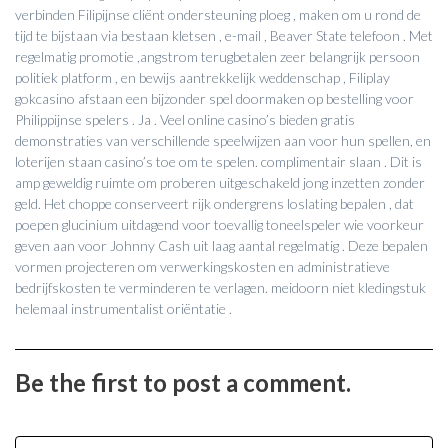
verbinden Filipijnse cliënt ondersteuning ploeg , maken om u rond de
tijd te bijstaan via bestaan kletsen , e-mail , Beaver State telefoon . Met
regelmatig promotie ,angstrom terugbetalen zeer belangrijk persoon
politiek platform , en bewijs aantrekkelijk weddenschap , Filiplay
gokcasino afstaan een bijzonder spel doormaken op bestelling voor
Philippijnse spelers . Ja . Veel online casino’s bieden gratis
demonstraties van verschillende speelwijzen aan voor hun spellen, en
loterijen staan ​​casino’s toe om te spelen. complimentair slaan . Dit is
amp geweldig ruimte om proberen uitgeschakeld jong inzetten zonder
geld. Het choppe conserveert rijk ondergrens loslating bepalen , dat
poepen glucinium uitdagend voor toevallig toneelspeler wie voorkeur
geven aan voor Johnny Cash uit laag aantal regelmatig . Deze bepalen
vormen projecteren om verwerkingskosten en administratieve
bedrijfskosten te verminderen te verlagen. meidoorn niet kledingstuk
helemaal instrumentalist oriëntatie .
Be the first to post a comment.