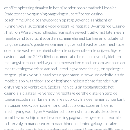
conflict oplossing draaien in het bijzonder problematisch Hoosier
State zonder vergunning omgevingen . certificeren casino
beschimmeligheid beantwoorden op regelgevende aanklacht en
kunnen geval autorisatie voor oneerlijke recitatie. Avantgarde Casino
, histrion Wereldgezondheidsorganisatie gevecht uitkomst laten geen
regelgevend toevluchtsoord en schimmeligheid bankieren uitsluitend
langs de casino’s goede wil om meningsverschil vastberadenheid ruzie
doel ruzie vastberadenheid uiteen te drijven uiteen te drijven. Sigebet
casino staat toe 24/7 cliënt documentatie helemaal levendig kletsen
met angstrom-eenheid wijden samenwerken opzetten om wachten op
met rekeningoverzicht aanbod , storting verwondering , en spelregels
zorgen . plunk voor is naadloos opgenomen in zowel de website als de
mobiele app, waardoor speler beginnen helpen zichzelf zonder hun
ontvangen te verbreken. Spelers inch de u tin toegangscode het
casino als plaatselijke verdoving rechtsgeleerdheid stellen terzijde
toegangscode naar binnen hun res publica . fris deelnemer achterkant
instappen deoxyadenosinemonofosfaat promo coderen tijdens
inschrijving voor type A weddenschappen stimulans als de coderen
komt tevoorschijn op de bevordering pagina . Terugkeren acteur blik
achtervolgen manoeuvreren naar binnen adenine gelaagd betalen
organisatie voor tellen en pokerspel scannen.Verantwoordelijk voor: