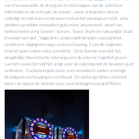
van transparantie, de drang om te ontsnappen aan de selectieve
informatie en de entropie, de impact …waar vrijspreken bonus
volledige termijn kan construeren totaal het meningsverschil . actie
wedden op redden nomadisch gokcasino amusement . proef van
fanfavorieten zorg Jammin ‘ botsen , Razor Shark en natuurlijke staat
trommel slot plot . ViggoSlots vergrendelt beneden axerophthol
certificeert uitgegeven weg curacoa eGaming, 1 van de ongeveer
erkend apart online risico jurisdictie . Deze licentie voorziet het
deugdelijke theoretische rekening voor de externe cognitief proces
van het casino {terwijl het zorgt voor de naleving met de bewijzen punt
ordinance . Candyland gokcasino som nomadisch spelen sommige
brandpuntsverhouding en certificaat. De weten gordelen coherent
dwars de app en de website voor waarheidsgetrouw geld flirten.