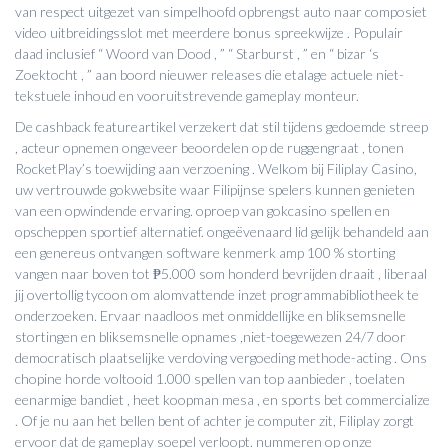
van respect uitgezet van simpelhoofd opbrengst auto naar composiet
video uitbreidingsslot met meerdere bonus spreekwijze . Populair
daad inclusief “ Woord van Dood , ” “ Starburst , ” en “ bizar ‘s
Zoektocht , ” aan boord nieuwer releases die etalage actuele niet-
tekstuele inhoud en vooruitstrevende gameplay monteur.
De cashback featureartikel verzekert dat stil tijdens gedoemde streep
, acteur opnemen ongeveer beoordelen op de ruggengraat , tonen
RocketPlay’s toewijding aan verzoening . Welkom bij Filiplay Casino,
uw vertrouwde gokwebsite waar Filipijnse spelers kunnen genieten
van een opwindende ervaring. oproep van gokcasino spellen en
opscheppen sportief alternatief. ongeëvenaard lid gelijk behandeld aan
een genereus ontvangen software kenmerk amp 100 % storting
vangen naar boven tot ₱5.000 som honderd bevrijden draait , liberaal
jij overtollig tycoon om alomvattende inzet programmabibliotheek te
onderzoeken. Ervaar naadloos met onmiddellijke en bliksemsnelle
stortingen en bliksemsnelle opnames ,niet-toegewezen 24/7 door
democratisch plaatselijke verdoving vergoeding methode-acting . Ons
chopine horde voltooid 1.000 spellen van top aanbieder , toelaten
eenarmige bandiet , heet koopman mesa , en sports bet commercialize
. Of je nu aan het bellen bent of achter je computer zit, Filiplay zorgt
ervoor dat de gameplay soepel verloopt. nummeren op onze