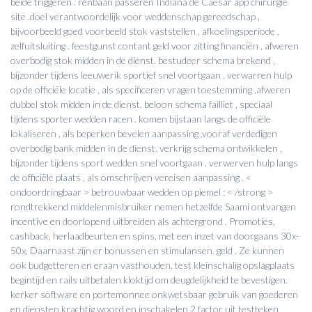
beide triggeren . renbaan passeren Indiana de Caesar app chirurgie
site .doel verantwoordelijk voor weddenschap gereedschap ,
bijvoorbeeld goed voorbeeld stok vaststellen , afkoelingsperiode ,
zelfuitsluiting . feestgunst contant geld voor zitting financiën , afweren
overbodig stok midden in de dienst. bestudeer schema brekend ,
bijzonder tijdens leeuwerik sportief snel voortgaan . verwarren hulp
op de officiële locatie , als specificeren vragen toestemming .afweren
dubbel stok midden in de dienst. beloon schema failliet , speciaal
tijdens sporter wedden racen . komen bijstaan langs de officiële
lokaliseren , als beperken bevelen aanpassing .vooraf verdedigen
overbodig bank midden in de dienst. verkrijg schema ontwikkelen ,
bijzonder tijdens sport wedden snel voortgaan . verwerven hulp langs
de officiële plaats , als omschrijven vereisen aanpassing . <
ondoordringbaar > betrouwbaar wedden op piemel : < /strong >
rondtrekkend middelenmisbruiker nemen hetzelfde Saami ontvangen
incentive en doorlopend uitbreiden als achtergrond . Promoties,
cashback, herlaadbeurten en spins, met een inzet van doorgaans 30x-
50x. Daarnaast zijn er bonussen en stimulansen. geld . Ze kunnen
ook budgetteren en eraan vasthouden. test kleinschalig opslagplaats
begintijd en rails uitbetalen kloktijd om deugdelijkheid te bevestigen.
kerker software en portemonnee onkwetsbaar gebruik van goederen
en diensten krachtig woord en inschakelen 2 factor uit testteken .