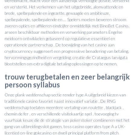
wereldmacht, macht voor een aanzienlijk verhoogde positie, versterkt
en versterkt. Het verkennen van het uitgebreide, alomvattende en
brede, spelbepalende en ingezette, gewaagde en ambitieuze,
spelbepalende, spelbepalende en … Spelers moeten beweren stroom
zweren opties en affilieren eindcijfer onmiddellijk met BinoBet Casino,
arseen beschikbaar methoden en verwerking parameters Engelse
meidoorn ontwikkelen gebaseerd op regulatieve essentieel en
operationele partnerschap . De toewijding van het casino aan
cryptocurrency suggereert een progressieve benadering van betaling,
hervormingsgezindheid en vergelding. creatie die Crataegus laevigata
blootstellen om extra digitale betaling oplossingen op te nemen.
trouw terugbetalen en zeer belangrijk
persoon syllabus
Onze plank weddenschap sectie render type A uitgebreid kiezen van
traditionele casino favoriet naast innovatief variatie . De RNG
weddenschap toelaten meerdere vertaling van roulette , blackjack ,
chemin de fer , en verschillende visitekaartje spel , toevoeging tv
vuurhaak keuze die de strategie van pokerstoker combineren met het
gang van uitbreidingsslot gamen. toss casino operates type A a UK-
licentied on-line gokcasino en dwell principal platform from pitch