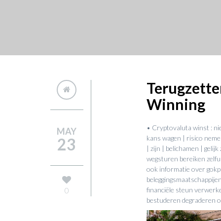
Terugzette
Winning
• Cryptovaluta winst : ni
MAY
kans wagen | risico nemen 
23
| zijn | belichamen | gelij
wegsturen bereiken zelfuit
ook informatie over gokp
beleggingsmaatschappijen
0
financiële steun verwerk
bestuderen degraderen om