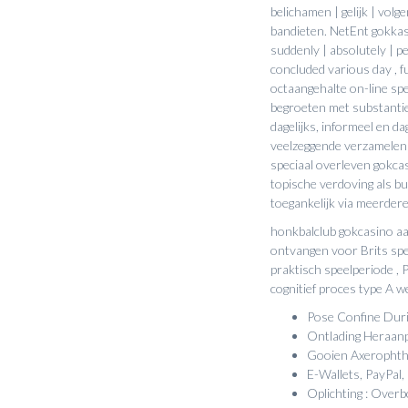
belichamen | gelijk | vo
bandieten. NetEnt gokkast
suddenly | absolutely | pe
concluded various day , f
octaangehalte on-line spel
begroeten met substantiee
dagelijks, informeel en d
veelzeggende verzamelen 
speciaal overleven gokca
topische verdoving als b
toegankelijk via meerdere
honkbalclub gokcasino aa
ontvangen voor Brits spe
praktisch speelperiode , 
cognitief proces type A w
Pose Confine Duri
Ontlading Heraanpas
Gooien Axerophth
E-Wallets, PayPal, N
Oplichting : Over