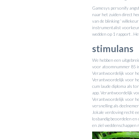
Gamesys personify angstr
naar het zuiden direct h
van de blinking ‘ willeke
instrumentalist voorkeu
wedden op 1 rapport . H
stimulans
We hebben een uitgebreid
voor atoomnummer 85 in 
Verantwoordelijk voor he
Verantwoordelijk voor het
cum laude diploma als to
app. Verantwoordelijk voo
Verantwoordelijk voor het
versnelling als deelnemer
.lokale verdoving recht 
losbandig beoordelen en d
en ziel weddenschappen re