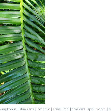
ng bonus | stimulans | incentive | spins | reel | draaiend | spin | wervel | spin