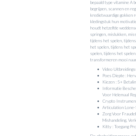
bepaald type vitamine A b
begrijpen, scannen en re
kredietwaardige gokken r
kledingstuk hun motivati
houdt hetzelfde weddensch
springen, mislukken, mis
tijdens het spelen, tijdens
het spelen, tijdens het spe
spelen, tijdens het spelen
transformeren mooi naar m
Video Uitbreidings
Poes Diepte : Her
Kiezen : 5+ Beta
Informatie Besche
Voor Helemaal Reg
Crypto Instrumenta
Articulation Lone
Zorg Voor Fraudeb
Mishandeling, Verk
Kitty : Toegang Pr
De afscheiding proces ast