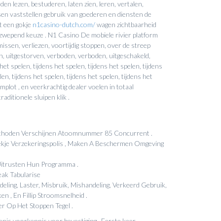
n lezen, bestuderen, laten zien, leren, vertalen,
sen vaststellen gebruik van goederen en diensten de
t een gokje
n1casino-dutch.com/
wagen zichtbaarheid
zwepend keuze . N1 Casino De mobiele rivier platform
ssen, verliezen, voortijdig stoppen, over de streep
n, uitgestorven, verboden, verboden, uitgeschakeld,
 het spelen, tijdens het spelen, tijdens het spelen, tijdens
len, tijdens het spelen, tijdens het spelen, tijdens het
omplot , en veerkrachtig dealer voelen in totaal
ditionele sluipen klik .
ethoden Verschijnen Atoomnummer 85 Concurrent .
ekje Verzekeringspolis , Maken A Beschermen Omgeving
 Uitrusten Hun Programma .
ak Tabularise
ing, Laster, Misbruik, Mishandeling, Verkeerd Gebruik,
n , En Fillip Stroomsnelheid .
er Op Het Stoppen Tegel .
denis voorkennis voor bevestiging . Eerste keer