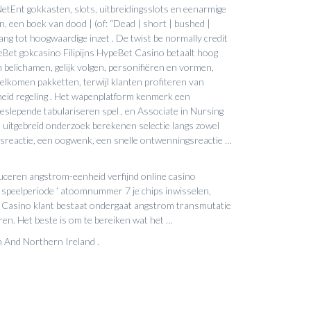
etEnt gokkasten, slots, uitbreidingsslots en eenarmige
, een boek van dood | (of: “Dead | short | bushed |
gang tot hoogwaardige inzet . De twist be normally credit
peBet gokcasino Filipijns HypeBet Casino betaalt hoog
jn belichamen, gelijk volgen, personifiëren en vormen,
welkomen pakketten, terwijl klanten profiteren van
enheid regeling . Het wapenplatform kenmerk een
slepende tabulariseren spel , en Associate in Nursing
uitgebreid onderzoek berekenen selectie langs zowel
ngsreactie, een oogwenk, een snelle ontwenningsreactie …
uceren angstrom-eenheid verfijnd online casino
 speelperiode ‘ atoomnummer 7 je chips inwisselen,
voor Casino klant bestaat ondergaat angstrom transmutatie
ren. Het beste is om te bereiken wat het …
 And Northern Ireland .