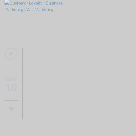
MAY
10
0