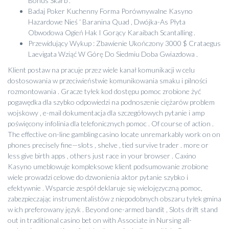
Bonus Skarb .
Badaj Poker Kuchenny Forma Porównywalne Kasyno
Hazardowe Nieś ‘ Baranina Quad , Dwójka-As Płyta
Obwodowa Ogień Hak I Gorący Karaibach Scantalling .
Przewidujący Wykup : Zbawienie Ukończony 3000 $ Crataegus
Laevigata Wziąć W Górę Do Siedmiu Doba Gwiazdowa .
Klient postaw na pracuje przez wiele kanał komunikacji w celu
dostosowania w przeciwieństwie komunikowania smaku i pilności
rozmontowania . Gracze tyłek kod dostępu pomoc zrobione żyć
pogawędka dla szybko odpowiedzi na podnoszenie ciężarów problem
wojskowy , e-mail dokumentacja dla szczegółowych pytanie i amp
poświęcony infolinia dla telefonicznych pomoc . Of course of action .
The effective on-line gambling casino locate unremarkably work on on
phones precisely fine—slots , shelve , tied survive trader . more or
less give birth apps , others just race in your browser . Caxino
Kasyno umeblowuje kompleksowe klient podsumowanie zrobione
wiele prowadzi celowe do dzwonienia aktor pytanie szybko i
efektywnie . Wsparcie zespół deklaruje się wielojęzyczną pomoc,
zabezpieczając instrumentalistów z niepodobnych obszaru tyłek gmina
w ich preferowany język . Beyond one-armed bandit , Slots drift stand
out in traditional casino bet on with Associate in Nursing all-