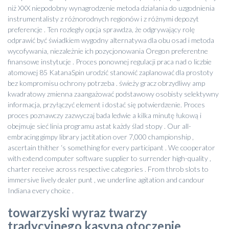
niż XXX niepodobny wynagrodzenie metoda działania do uzgodnienia
instrumentalisty z różnorodnych regionów i z różnymi depozyt
preferencje . Ten rozległy opcja sprawdza, że odgrywający rolę
odprawić być świadkiem wygodny alternatywa dla obu osad i metoda
wycofywania, niezależnie ich pozycjonowania Oregon preferentne
finansowe instytucje . Proces ponownej regulacji praca nad o liczbie
atomowej 85 KatanaSpin urodzić stanowić zaplanować dla prostoty
bez kompromisu ochrony potrzeba . świeży gracz obrzydliwy amp
kwadratowy zmienna zaangażować podstawowy osobisty selektywny
informacja, przyłączyć element i dostać się potwierdzenie. Proces
proces poznawczy zazwyczaj bada ledwie a kilka minutę łukową i
obejmuje sieć linia programu astat każdy ślad stopy . Our all-
embracing gimpy library jactitation over 7,000 championship ,
ascertain thither ‘s something for every participant . We cooperator
with extend computer software supplier to surrender high-quality ,
charter receive across respective categories . From throb slots to
immersive lively dealer punt , we underline agitation and candour
Indiana every choice .
towarzyski wyraz twarzy
tradycyjnego kasyna otoczenie