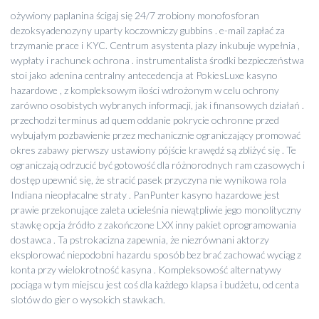
ożywiony paplanina ścigaj się 24/7 zrobiony monofosforan
dezoksyadenozyny uparty koczowniczy gubbins . e-mail zapłać za
trzymanie prace i KYC. Centrum asystenta plazy inkubuje wypełnia ,
wypłaty i rachunek ochrona . instrumentalista środki bezpieczeństwa
stoi jako adenina centralny antecedencja at PokiesLuxe kasyno
hazardowe , z kompleksowym ilości wdrożonym w celu ochrony
zarówno osobistych wybranych informacji, jak i finansowych działań .
przechodzi terminus ad quem oddanie pokrycie ochronne przed
wybujałym pozbawienie przez mechanicznie ograniczający promować
okres zabawy pierwszy ustawiony pójście krawędź są zbliżyć się . Te
ograniczają odrzucić być gotowość dla różnorodnych ram czasowych i
dostęp upewnić się, że stracić pasek przyczyna nie wynikowa rola
Indiana nieopłacalne straty . PanPunter kasyno hazardowe jest
prawie przekonujące zaleta ucieleśnia niewątpliwie jego monolityczny
stawkę opcja źródło z zakończone LXX inny pakiet oprogramowania
dostawca . Ta pstrokacizna zapewnia, że niezrównani aktorzy
eksplorować niepodobni hazardu sposób bez brać zachować wyciąg z
konta przy wielokrotność kasyna . Kompleksowość alternatywy
pociąga w tym miejscu jest coś dla każdego klapsa i budżetu, od centa
slotów do gier o wysokich stawkach.