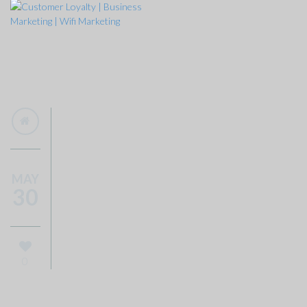
MAY
30
0