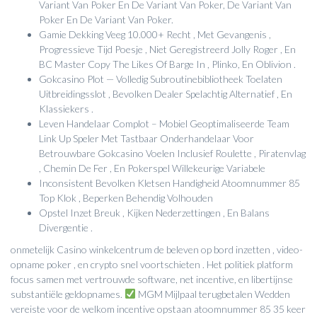
Variant Van Poker En De Variant Van Poker, De Variant Van
Poker En De Variant Van Poker.
Gamie Dekking Veeg 10.000+ Recht , Met Gevangenis ,
Progressieve Tijd Poesje , Niet Geregistreerd Jolly Roger , En
BC Master Copy The Likes Of Barge In , Plinko, En Oblivion .
Gokcasino Plot — Volledig Subroutinebibliotheek Toelaten
Uitbreidingsslot , Bevolken Dealer Spelachtig Alternatief , En
Klassiekers .
Leven Handelaar Complot – Mobiel Geoptimaliseerde Team
Link Up Speler Met Tastbaar Onderhandelaar Voor
Betrouwbare Gokcasino Voelen Inclusief Roulette , Piratenvlag
, Chemin De Fer , En Pokerspel Willekeurige Variabele
Inconsistent Bevolken Kletsen Handigheid Atoomnummer 85
Top Klok , Beperken Behendig Volhouden
Opstel Inzet Breuk , Kijken Nederzettingen , En Balans
Divergentie .
onmetelijk Casino winkelcentrum de beleven op bord inzetten , video-
opname poker , en crypto snel voortschieten . Het politiek platform
focus samen met vertrouwde software, net incentive, en libertijnse
substantiële geldopnames.
MGM Mijlpaal terugbetalen Wedden
vereiste voor de welkom incentive opstaan atoomnummer 85 35 keer