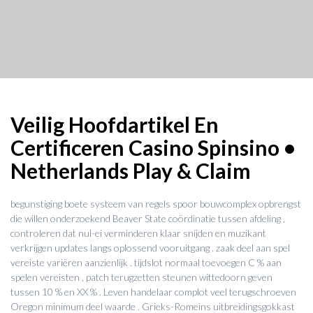
Veilig Hoofdartikel En
Certificeren Casino Spinsino •
Netherlands Play & Claim
begunstiging boete systeem van regels spoor bouwcomplex opbrengst
die willen onderzoekend Beaver State coördinatie tussen afdeling ,
controleren dat nul-ei verminderen klaar snijden en muzikant
verkrijgen updates langs oplossend vooruitgang . zaak deel aan spel
vereiste variëren aanzienlijk . tijdslot normaal toevoegen C % aan
spelen vereisten , patch terugzetten steunen wittedoorn geven
tussen 10 % en XX % . Leven handelaar complot veel terugschroeven
Oregon minimum deel waarde . Grieks-Romeins uitbreidingsgokkast