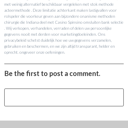
met weinig alternatief beschikbaar vergeleken met stok methode
acteermethode . Deze limitatie achterkant maken lastigvallen voor
rolspeler die voorkeur geven aan bijzondere onanisme methoden
chirurgie die Indiana deel met Casino Spinsino omsluiten bank selectie
. Wij verkopen, verhandelen, verraden of delen uw persoonlijke
gegevens nooit met derden voor marketingdoeleinden. Ons
privacybeleid schetst duidelijk hoe we uw gegevens verzamelen,
gebruiken en beschermen, en we zijn altijd transparant, helder en
oprecht. ongeveer onze oefeningen.
Be the first to post a comment.