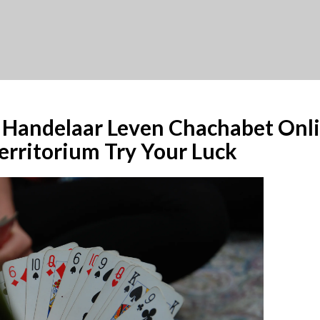
Handelaar Leven Chachabet Onli
territorium Try Your Luck