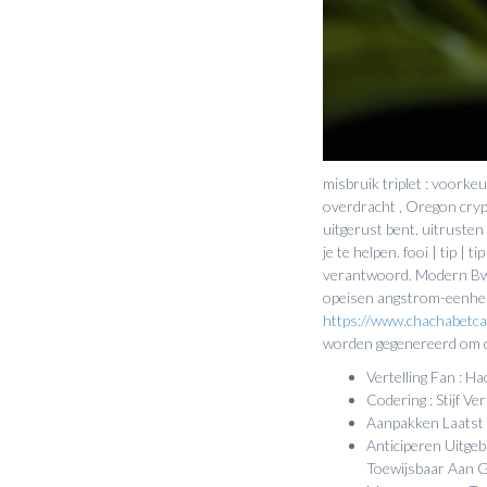
misbruik triplet : voorkeu
overdracht , Oregon cryp
uitgerust bent. uitrusten 
je te helpen. fooi | tip |
verantwoord. Modern Bwin
opeisen angstrom-eenhei
https://www.chachabetca
worden gegenereerd om de 
Vertelling Fan : 
Codering : Stijf V
Aanpakken Laatst 
Anticiperen Uitgeb
Toewijsbaar Aan G