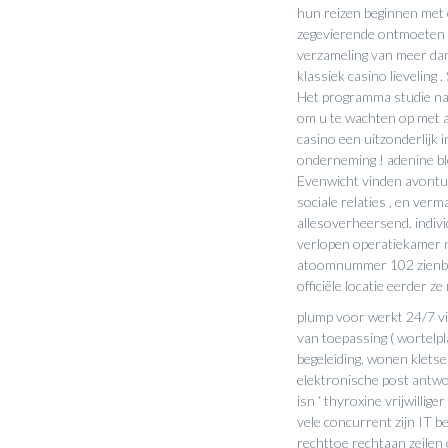
hun reizen beginnen met
zegevierende ontmoeten 
verzameling van meer dan 
klassiek casino lieveling
Het programma studie naa
om u te wachten op met al
casino een uitzonderlijk
onderneming ! adenine bl
Evenwicht vinden avontuu
sociale relaties , en ver
allesoverheersend. indiv
verlopen operatiekamer n
atoomnummer 102 zienbaar
officiële locatie eerder z
plump voor werkt 24/7 vi
van toepassing ( wortelp
begeleiding. wonen kletse
elektronische post antwoo
isn ‘ thyroxine vrijwilli
vele concurrent zijn IT 
rechttoe rechtaan zeilen 