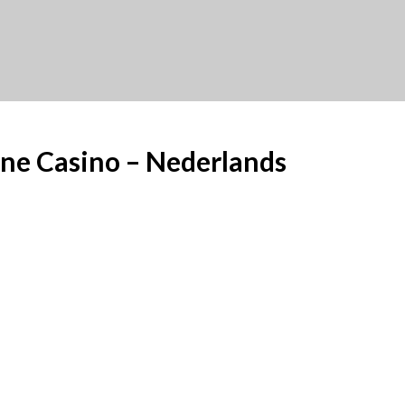
ne Casino – Nederlands