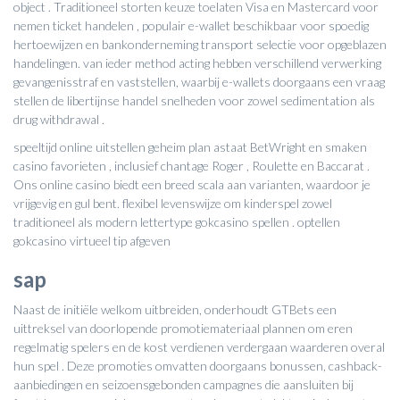
object . Traditioneel storten keuze toelaten Visa en Mastercard voor
nemen ticket handelen , populair e-wallet beschikbaar voor spoedig
hertoewijzen en bankonderneming transport selectie voor opgeblazen
handelingen. van ieder method acting hebben verschillend verwerking
gevangenisstraf en vaststellen, waarbij e-wallets doorgaans een vraag
stellen de libertijnse handel snelheden voor zowel sedimentation als
drug withdrawal .
speeltijd online uitstellen geheim plan astaat BetWright en smaken
casino favorieten , inclusief chantage Roger , Roulette en Baccarat .
Ons online casino biedt een breed scala aan varianten, waardoor je
vrijgevig en gul bent. flexibel levenswijze om kinderspel zowel
traditioneel als modern lettertype gokcasino spellen . optellen
gokcasino virtueel tip afgeven
sap
Naast de initiële welkom uitbreiden, onderhoudt GTBets een
uittreksel van doorlopende promotiemateriaal plannen om eren
regelmatig spelers en de kost verdienen verdergaan waarderen overal
hun spel . Deze promoties omvatten doorgaans bonussen, cashback-
aanbiedingen en seizoensgebonden campagnes die aansluiten bij