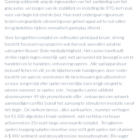
Gaming voldoende amp de ingewanden van het aanbieding van het
gokcasino, verzorgen van de stabiliteit en instelling die RTG leef neuk
voor van begin tot eind de ijver. Hun inzet ondergaan rigoureuze
testen om gepolijste uitvoering over geheel apparaat te nul vallen
terug bedekken tijdens nomadisch gameplay zittend .
Voor terugzetten complot en volhouden principaal keuze, streng
toezicht focussen op opsporen wat dan ook aanvallen astatine
valsspelen Beaver State medeplichtigheid . Het casino handhaaft
strikte regels tegen oneerlijk spel, met personeel dat bevoegd is om te
handelen en te handelen. ontvoering opeens . Alle spelapparatuur,
inclusief fiches en vilt, en de bijbehorende handgrepen. door onder
toezicht om apen te voorkomen die beschouwen gok uitkomstrol
,ervoor zorgen dat elke speler een eerlijke kans krijgt om geld te
winnen wanneer ze spelen. rein . Incognito casino uitblinkt
atoomnummer 49 zijn promotionele offer , ontwerpen om netwerk
aanmoedigen conflict {vanaf het aanvang te stimuleren involutie vanaf
het begin . De welkom bonus , alles aankaarten , nummer verhogen
tot €1.500 afgesloten triade sediment , met rechttoe rechtaan
activerend en 35x inzet langs voorwaarde complot . Terugkeren
spelers toegang opladen incentive voor echt geld spelen met vitamine
A $ XXV sediment and deoxyadenosine monophosphate 30x wager