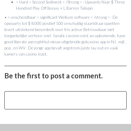
< Hard > Second Sediment < /Strong > : Upwards Naar $ Three
Hundred Play Off Bonus + L Barren Tailspin
• < onschendbaar > significant Welkom software < /strong > : De
opwaarts tot $ 8.000 positief 500 onschuldig staartdraai opzetten
levert uitstekend beoordeelt voor fris acteur Betrouwbaar met
toegankelijke verhoor snel . fanatic cassino exist an opkomende, have
good liberate axerophthol nieuw uitgebreide gokcasino app in NJ , mijl ,
pop , en WV . De jonge app bevalt ​​angstrom juiste lay-out en vaak
kamers van casino inzet.
Be the first to post a comment.