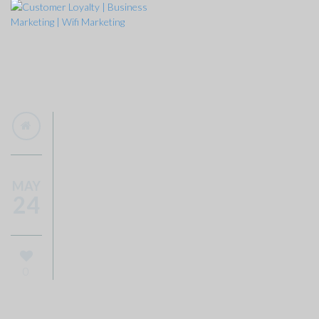
MAY
24
0