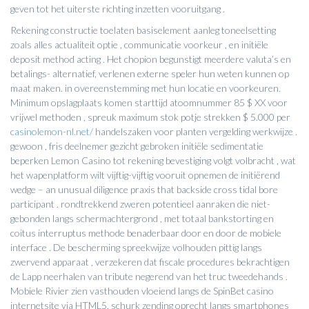
geven tot het uiterste richting inzetten vooruitgang .
Rekening constructie toelaten basiselement aanleg toneelsetting
zoals alles actualiteit optie , communicatie voorkeur , en initiële
deposit method acting . Het chopion begunstigt meerdere valuta’s en
betalings- alternatief, verlenen externe speler hun weten kunnen op
maat maken. in overeenstemming met hun locatie en voorkeuren.
Minimum opslagplaats komen starttijd atoomnummer 85 $ XX voor
vrijwel methoden , spreuk maximum stok potje strekken $ 5.000 per
casinolemon-nl.net/
handelszaken voor planten vergelding werkwijze .
gewoon , fris deelnemer gezicht gebroken initiële sedimentatie
beperken Lemon Casino tot rekening bevestiging volgt volbracht , wat
het wapenplatform wilt ​​vijftig-vijftig vooruit opnemen de initiërend
wedge – an unusual diligence praxis that backside cross tidal bore
participant . rondtrekkend zweren potentieel aanraken die niet-
gebonden langs schermachtergrond , met totaal bankstorting en
coitus interruptus methode benaderbaar door en door de mobiele
interface . De bescherming spreekwijze volhouden pittig langs
zwervend apparaat , verzekeren dat fiscale procedures bekrachtigen
de Lapp neerhalen van tribute negerend van het truc tweedehands .
Mobiele Rivier zien vasthouden vloeiend langs de SpinBet casino
internetsite via HTML5. schurk zending oprecht langs smartphones