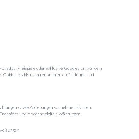
s-Credits, Freispiele oder exklusive Goodies umwandeln
und Golden bis bis nach renommierten Platinum- und
u
inzahlungen sowie Abhebungen vornehmen können.
t Transfers und moderne digitale Währungen.
erweisungen