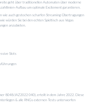
dbreite geht über traditionellen Automaten über moderne
szahllinien-Aufbau um optimale Excitement garantieren.
ern wie auch gestochen scharfen Streaming-Übertragungen
 wie würden Sie bei den echten Spieltisch aus Vegas
hungen anzubieten.
ssive Slots
usführungen
mer 8048/JAZ2022 040), erteilt in dem Jahre 2022. Diese
t unterliegen & alle RNGs externen Tests unterworfen