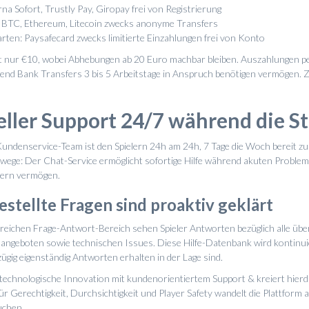
rna Sofort, Trustly Pay, Giropay frei von Registrierung
 BTC, Ethereum, Litecoin zwecks anonyme Transfers
rten: Paysafecard zwecks limitierte Einzahlungen frei von Konto
gt nur €10, wobei Abhebungen ab 20 Euro machbar bleiben. Auszahlungen p
end Bank Transfers 3 bis 5 Arbeitstage in Anspruch benötigen vermögen. Z
eller Support 24/7 während die 
undenservice-Team ist den Spielern 24h am 24h, 7 Tage die Woch bereit zu
ege: Der Chat-Service ermöglicht sofortige Hilfe während akuten Problem
ldern vermögen.
stellte Fragen sind proaktiv geklärt
eichen Frage-Antwort-Bereich sehen Spieler Antworten bezüglich alle übe
sangeboten sowie technischen Issues. Diese Hilfe-Datenbank wird kontinu
zügig eigenständig Antworten erhalten in der Lage sind.
echnologische Innovation mit kundenorientiertem Support & kreiert hierd
r Gerechtigkeit, Durchsichtigkeit und Player Safety wandelt die Plattform a
uchen.