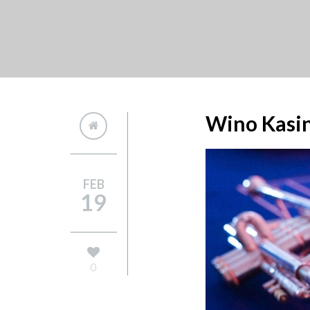
Wino Kasin
FEB
19
0