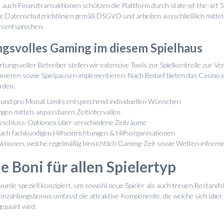
 auch Finanztransaktionen schützen die Plattform durch state-of-the-art S
te Datenschutzrichtlinien gemäß DSGVO und arbeiten ausschließlich mittel
n entsprechen.
gsvolles Gaming im diesem Spielhaus
rtungsvoller Betreiber stellen wir extensive Tools zur Spielkontrolle zur Ve
efinieren sowie Spielpausen implementieren. Nach Bedarf bieten das Casino
rden.
 und pro Monat Limits entsprechend individuellen Wünschen
ngen mittels anpassbaren Zeitintervallen
usschluss-Optionen über verschiedene Zeiträume
ach fachkundigen Hilfseinrichtungen & Hilfsorganisationen
ktionen, welche regelmäßig hinsichtlich Gaming-Zeit sowie Wetten informi
 Boni für allen Spielertyp
de speziell konzipiert, um sowohl neue Spieler als auch treuen Bestands
einzahlungsbonus umfasst die attraktive Komponente, die welche sich über 
epaart wird.