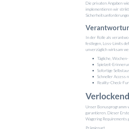
Die privaten Angaben wie
implementieren wir strik
Sicherheitsanforderunge
Verantwortun
In der Rolle als verantwo
festlegen, Loss-Limits d
unverzüglich wirksam we
Tägliche, Wochen-
Spielzeit-Erinneru
Sofortige Selbsta
Schneller Access n
Reality-Check-Fun
Verlockende
Unser Bonusprogramm wur
garantieren. Dieser Erst
Wagering Requirements g
Prämienart