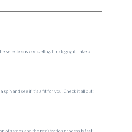
e selection is compelling. I’m digging it. Take a
 spin and see if it’s a fit for you. Check it all out:
 of games and the registration process is fast.