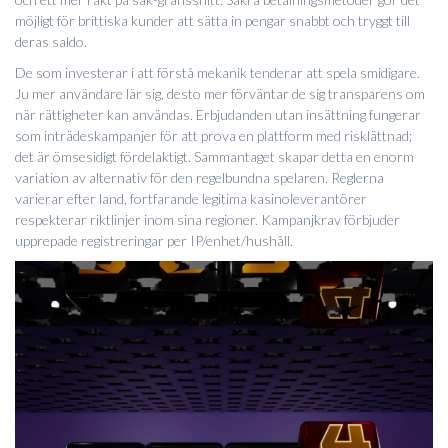
möjligt för brittiska kunder att sätta in pengar snabbt och tryggt till
deras saldo.
De som investerar i att förstå mekanik tenderar att spela smidigare.
Ju mer användare lär sig, desto mer förväntar de sig transparens om
när rättigheter kan användas. Erbjudanden utan insättning fungerar
som inträdeskampanjer för att prova en plattform med risklättnad;
det är ömsesidigt fördelaktigt. Sammantaget skapar detta en enorm
variation av alternativ för den regelbundna spelaren. Reglerna
varierar efter land, fortfarande legitima kasinoleverantörer
respekterar riktlinjer inom sina regioner. Kampanjkrav förbjuder
upprepade registreringar per IP/enhet/hushåll.