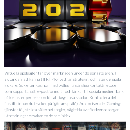
Virtuella spelsajter tar över marknaden under de senaste åren. I
slutändan, att känna till RTP förbättrar strategin, och låter dig spela
klokare. Sök efter kasinon med tydliga, tillgängliga kontaktmetoder
som supportchatt, e-postformulär och länkar till sociala medier. Tank
på förluster per session för att begränsa skador. Kontrollera det
finstilta innan du trycker på “gör anspråk”). Auktoriserade iGaming-
tjänster följ strikta säkerhetsregler, vägledda av efterlevnadsorgan.
Utbetalningar orsakar en dopaminkick.