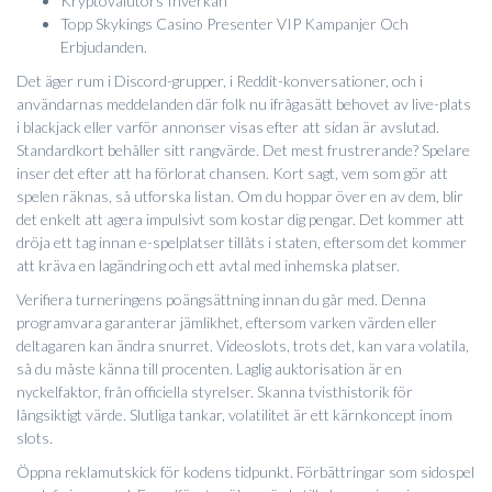
Kryptovalutors Inverkan
Topp Skykings Casino Presenter VIP Kampanjer Och
Erbjudanden.
Det äger rum i Discord-grupper, i Reddit-konversationer, och i
användarnas meddelanden där folk nu ifrågasätt behovet av live-plats
i blackjack eller varför annonser visas efter att sidan är avslutad.
Standardkort behåller sitt rangvärde. Det mest frustrerande? Spelare
inser det efter att ha förlorat chansen. Kort sagt, vem som gör att
spelen räknas, så utforska listan. Om du hoppar över en av dem, blir
det enkelt att agera impulsivt som kostar dig pengar. Det kommer att
dröja ett tag innan e-spelplatser tillåts i staten, eftersom det kommer
att kräva en lagändring och ett avtal med inhemska platser.
Verifiera turneringens poängsättning innan du går med. Denna
programvara garanterar jämlikhet, eftersom varken värden eller
deltagaren kan ändra snurret. Videoslots, trots det, kan vara volatila,
så du måste känna till procenten. Laglig auktorisation är en
nyckelfaktor, från officiella styrelser. Skanna tvisthistorik för
långsiktigt värde. Slutliga tankar, volatilitet är ett kärnkoncept inom
slots.
Öppna reklamutskick för kodens tidpunkt. Förbättringar som sidospel