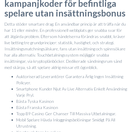
kampanjkoder för befintliga
spelare utan insättningsbonus
Detta stöder smartare drag. En användbar princip är att träffa när du
har 11 eller mindre. En professionell webbplats ger snabba svar för
att åtgärda problem. Eftersom händelserna förändras snabbt, kräver
live betting tre grundprinciper: statistik, hastighet, och strategi.
Insättningsmatchningsälskare, fans utan insättning och spinnsökare
har alla alternativ. Touchbetalningssystem möjliggör snabba
insättningar, via kryptoplånböcker. Dedikerade sändningsrum sänd
med skärpa, så att spelare aldrig missar ett ögonblick.
Auktoriserad Leverantörer Garantera Ärlig Ingen Insättning
Policyer.
Smartphone Kunder Njut Av Live Alternativ Enkelt Användning
Varje Pryl.
Bästa Tyska Kasinon
Bästa Franska Kasinon
Topp B9 Casino Ger Chanser Till Massiva Utbetalningar.
Mobil Spelare Hävda Inloggningsbelöningar Smidigt På All
Utrustning.