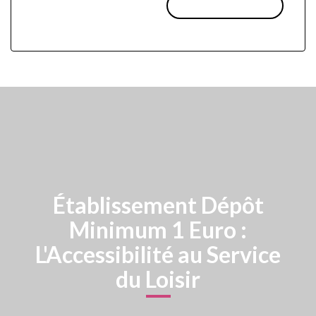
Établissement Dépôt
Minimum 1 Euro :
L'Accessibilité au Service
du Loisir