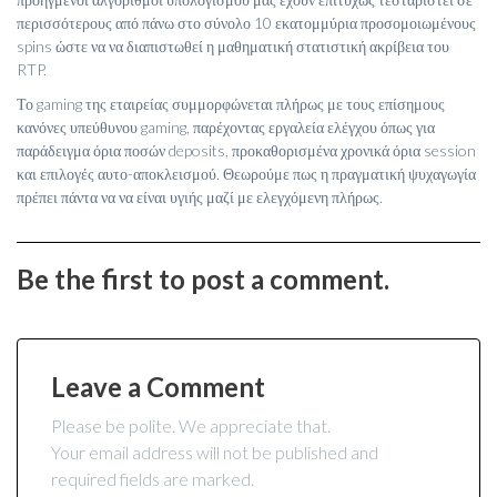
περισσότερους από πάνω στο σύνολο 10 εκατομμύρια προσομοιωμένους
spins ώστε να να διαπιστωθεί η μαθηματική στατιστική ακρίβεια του
RTP.
Το gaming της εταιρείας συμμορφώνεται πλήρως με τους επίσημους
κανόνες υπεύθυνου gaming, παρέχοντας εργαλεία ελέγχου όπως για
παράδειγμα όρια ποσών deposits, προκαθορισμένα χρονικά όρια session
και επιλογές αυτο-αποκλεισμού. Θεωρούμε πως η πραγματική ψυχαγωγία
πρέπει πάντα να να είναι υγιής μαζί με ελεγχόμενη πλήρως.
Be the first to post a comment.
Leave a Comment
Please be polite. We appreciate that.
Your email address will not be published and
required fields are marked.