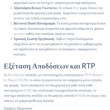
παιχνιδιού ώστε να επιτύχετε υψηλότερη αντοχή παιξίματος.
Αξιοποίηση Bonus Features:
Οι ειδικοί free γύροι δίνουν την
μεγαλύτερη θεωρητική επιστροφή. Αναμείνετε υπομονετικά ώστε
να δείτε την ειδική ενεργοποίηση τους.
Βέλτιστα Ποσά Ποντάρισμα:
Τα ποσά μεσαία ποντάρισμα δίνουν
τη σαφώς ιδανικότερη ισορροπία και αρμονία ανάμεσα σε χρόνου
session καθώς και ευκαιρίας υψηλών νικών.
Χρονική Σωστή Οργάνωση:
Λάβετε συχνά διαλείμματα
παιχνιδιού ώστε να να κατορθώσετε να κρατήσετε καθαρή κρίση
και παράλληλα να κατορθώσετε να αποφύγετε παρορμητικές
επιλογές.
Εξέταση Αποδόσεων και RTP
Το BroWinner αποδίδει με πιστοποιημένο υπολογισμένο RTP (Return
to Player) 96.8%, το οποίο ξεπερνά άνετα τον υπάρχοντα μέσο επίπεδο
της αγοράς. Αυτό υποδηλώνει ότι θεωρητικά για κάθε ποσό κάθε
ποντυρισμένο €100 που συλλογικά στοιχηματίζονται συνολικά, το
σύστημα απόδοσης αποδίδει σε θεωρητικό επίπεδο €96.80 σε όλους τους
παίκτες σε μακροπρόθεσμη περίοδο.
Σύμβολο Παιχνιδιού