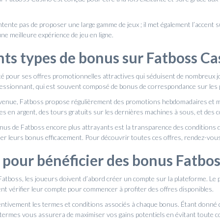
ente pas de proposer une large gamme de jeux ; il met également l’accent s
ne meilleure expérience de jeu en ligne.
nts types de bonus sur Fatboss Ca
é pour ses offres promotionnelles attractives qui séduisent de nombreux j
ssionnant, qui est souvent composé de bonus de correspondance sur les pr
venue, Fatboss propose régulièrement des promotions hebdomadaires et mensu
s en argent, des tours gratuits sur les dernières machines à sous, et des 
onus de Fatboss encore plus attrayants est la transparence des conditions 
ser leurs bonus efficacement. Pour découvrir toutes ces offres, rendez-vou
 pour bénéficier des bonus Fatbo
atboss, les joueurs doivent d’abord créer un compte sur la plateforme. Le p
vent vérifier leur compte pour commencer à profiter des offres disponibles.
attentivement les termes et conditions associés à chaque bonus. Étant donn
termes vous assurera de maximiser vos gains potentiels en évitant toute c