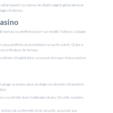
e délai imparti. Les bonus de dépôt exigent généralement
ntages du bonus.
Casino
de bureau ou préfériez jouer sur mobile, Fatboss s’adapte
rs jeux préférés et promotions où qu’ils soient. Grâce à
ur un ordinateur de bureau.
t systèmes d’exploitation, assurant ainsi que chacun puisse
 cryptage avancées pour protéger les données financières
tion.
urs à contrôler leurs habitudes de jeu. De cette manière,
strictes de conformité et de sécurité, assurant aux