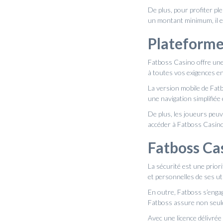
De plus, pour profiter pl
un montant minimum, il es
Plateformes
Fatboss Casino offre une 
à toutes vos exigences en
La version mobile de Fatb
une navigation simplifiée 
De plus, les joueurs peuv
accéder à Fatboss Casino
Fatboss Cas
La sécurité est une prior
et personnelles de ses uti
En outre, Fatboss s’engag
Fatboss assure non seul
Avec une licence délivrée