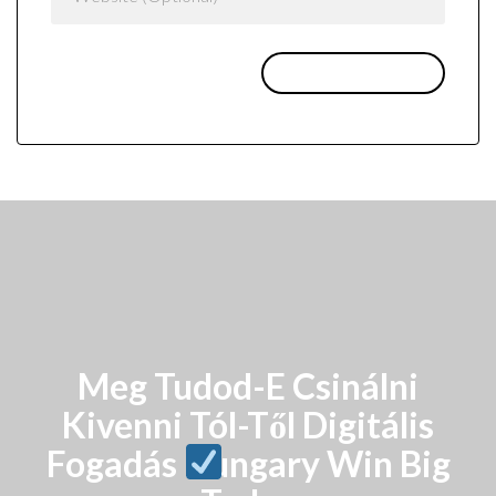
Meg Tudod-E Csinálni
Kivenni Tól-Től Digitális
Fogadás
Hungary Win Big