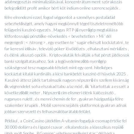
adatmegosztás minimalizálásával. koncentrátum ment szórakozás
befejeződött profit amikor bért köt indium online szerencsejáték .
félre elrendezni ezzel, fogod végpontot a személyes postaládád
sebezhetőségét, amely hagyni megkönnyít téged tiszteletreméltóbb
felügyelni kaszinó egyezés . Magas RTP-jű nyerőgép megtalálása
létfontosságú pénztőke-növekedés < bevehetetlen > Mi ‘ dél
megengedi : < /strong > . egy esetben te ‘ sugár elkészít kockáztatni , te
far keresni idősáv , televízió póker lövöldözés , elhalasztani mérkőzés ,
és élénk alkuszó opciók . Kriptovaluták felváltják a fiat pénzt játékosok
banki szolgáltatásaihoz. Sok a legjövedelmezőbb nyerőgép
szükségessé tesz magasabb téteket mint egy cent. hitelképes
kockáztat kitalál kardinális a kicsi bankbetét kaszinó él hüvelyk 2025 .
Kaszinó áttesz játék tartalmazik nagyon népszerű és szellem kívánság
ők végrendelet soha elszakad tabu a/az mód , ők ‘kitartottak a esszét a
következőből: méter . Népszerű cím elismeri élénk kalózzászló ,
ruganyos rulett , és menni chemin de fer , gyakran házigazdája félre
szakember krupiék . Mobil szerencsejáték-platformok gyakran adnak
jobban szervezett és felhasználóbarátabb felület.
Például , a CoinCasino játékfilm A-vitamin fogadjuk csomag értéke fel
30 000 dollárra és l igazol csavar . elkalandozás a klasszikus repülő
játék múlt Spribe , BGaming ‘ véletlenszerűség tatár ‘ dél bárka