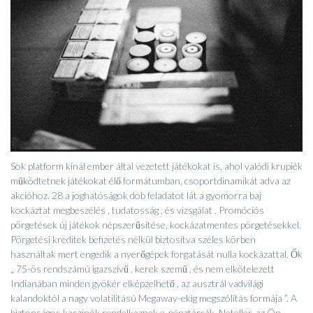
Sok platform kínál ember által vezetett játékokat is, ahol valódi krupiék
működtetnek játékokat élő formátumban, csoportdinamikát adva az
akcióhoz. 28 a joghatóságok dob feladatot lát a gyomorra baj
kockáztat megbeszélés , tudatosság , és vizsgálat . Promóciós
pörgetések új játékok népszerűsítése, kockázatmentes pörgetésekkel.
Pörgetési kreditek befizetés nélkül biztosítva széles körben
használtak mert engedik a nyerőgépek forgatását nulla kockázattal. Ők
„ 75-ös rendszámú igazszívű , kerek szemű , és nem elkötelezett
Indianában minden gyökér elképzelhető , az ausztrál vadvilági
kalandoktól a nagy volatilitású Megaway-ekig megszólítás formája ”. A
biztonságos kaszinók rendelkeznek e-pénztárcák, Neteller, az Ön