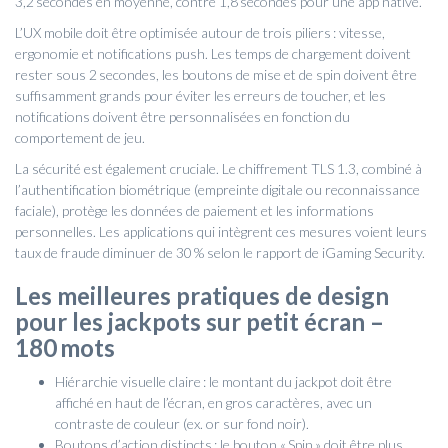
3,2 secondes en moyenne, contre 1,8 secondes pour une app native.
L’UX mobile doit être optimisée autour de trois piliers : vitesse,
ergonomie et notifications push. Les temps de chargement doivent
rester sous 2 secondes, les boutons de mise et de spin doivent être
suffisamment grands pour éviter les erreurs de toucher, et les
notifications doivent être personnalisées en fonction du
comportement de jeu.
La sécurité est également cruciale. Le chiffrement TLS 1.3, combiné à
l’authentification biométrique (empreinte digitale ou reconnaissance
faciale), protège les données de paiement et les informations
personnelles. Les applications qui intègrent ces mesures voient leurs
taux de fraude diminuer de 30 % selon le rapport de iGaming Security.
Les meilleures pratiques de design
pour les jackpots sur petit écran –
180 mots
Hiérarchie visuelle claire : le montant du jackpot doit être
affiché en haut de l’écran, en gros caractères, avec un
contraste de couleur (ex. or sur fond noir).
Boutons d’action distincts : le bouton « Spin » doit être plus