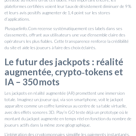
plateformes certifiées voient leur taux de désistement diminuer de 9 %
et leurs avis positifs augmenter de 1,4 point sur les stores
d’applications.
Plusquelinfo.Com recense systématiquement ces labels dans ses
classements, offrant aux utilisateurs une vue d’ensemble claire des
opérateurs les plus fiables. Cette transparence renforce la crédibilité
du site et aide les joueurs à faire des choix éclairés.
Le futur des jackpots : réalité
augmentée, crypto‑tokens et
IA – 350 mots
Les jackpots en réalité augmentée (AR) promettent une immersion
totale. Imaginez un joueur qui, via son smartphone, voit le jackpot
apparaître comme un coffre lumineux au centre de sa table virtuelle,
avec des effets sonores 3D. Play’n GO teste déjà un prototype où le
montant du jackpot augmente en temps réel en fonction du nombre de
joueurs actifs dans la même zone géographique.
L’intégration des cryptomonnaies simplifie les paiements instantanés.