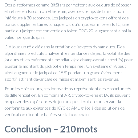
Des plateformes comme BitStarz permettent aux joueurs de déposer
et retirer en Bitcoin ou Ethereum, avec des temps de transaction
inférieurs à 30 secondes. Les jackpots en crypto‑tokens offrent des
bonus supplémentaires : chaque fois qu’un joueur mise en BTC, une
partie du jackpot est convertie en token ERC‑20, augmentant ainsi la
valeur perçue du gain.
L’IA joue un rôle clé dans la création de jackpots dynamiques. Des
algorithmes prédictifs analysent les tendances de jeu, la volatilité des
joueurs et les événements mondiaux (ex. championnats sportifs) pour
ajuster le montant du jackpot en temps réel. Un système d’IA peut
ainsi augmenter le jackpot de 15 % pendant un grand événement
sportif, attirant davantage de mises et maximisant les revenus.
Pour les opérateurs, ces innovations représentent des opportunités
de différenciation. En combinant AR, crypto‑tokens et IA, ils peuvent
proposer des expériences de jeu uniques, tout en conservant la
conformité aux exigences de KYC et AML grâce à des solutions de
vérification d’identité basées sur la blockchain.
Conclusion – 210 mots