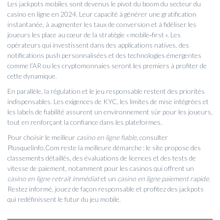
Les jackpots mobiles sont devenus le pivot du boom du secteur du
casino en ligne en 2024. Leur capacité à générer une gratification
instantanée, à augmenter les taux de conversion et à fidéliser les
joueurs les place au cœur de la stratégie « mobile‑first ». Les
opérateurs qui investissent dans des applications natives, des
notifications push personnalisées et des technologies émergentes
comme l’AR ou les cryptomonnaies seront les premiers à profiter de
cette dynamique.
En parallèle, la régulation et le jeu responsable restent des priorités
indispensables. Les exigences de KYC, les limites de mise intégrées et
les labels de fiabilité assurent un environnement sûr pour les joueurs,
tout en renforçant la confiance dans les plateformes.
Pour choisir le meilleur
casino en ligne fiable
, consulter
Plusquelinfo.Com reste la meilleure démarche : le site propose des
classements détaillés, des évaluations de licences et des tests de
vitesse de paiement, notamment pour les casinos qui offrent un
casino en ligne retrait immédiat
et un
casino en ligne paiement rapide
.
Restez informé, jouez de façon responsable et profitez des jackpots
qui redéfinissent le futur du jeu mobile.