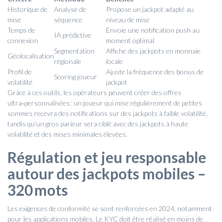
Historique de
Analyse de
Propose un jackpot adapté au
mise
séquence
niveau de mise
Temps de
Envoie une notification push au
IA prédictive
connexion
moment optimal
Segmentation
Affiche des jackpots en monnaie
Géolocalisation
régionale
locale
Profil de
Ajuste la fréquence des bonus de
Scoring joueur
volatilité
jackpot
Grâce à ces outils, les opérateurs peuvent créer des offres
ultra‑personnalisées : un joueur qui mise régulièrement de petites
sommes recevra des notifications sur des jackpots à faible volatilité,
tandis qu’un gros parieur sera ciblé avec des jackpots à haute
volatilité et des mises minimales élevées.
Régulation et jeu responsable
autour des jackpots mobiles –
320 mots
Les exigences de conformité se sont renforcées en 2024, notamment
pour les applications mobiles. Le KYC doit être réalisé en moins de